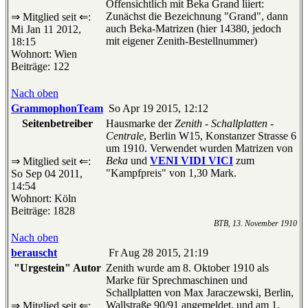
Offensichtlich mit Beka Grand liiert:
Zunächst die Bezeichnung "Grand", dann
⇒ Mitglied seit ⇐:
auch Beka-Matrizen (hier 14380, jedoch
Mi Jan 11 2012,
mit eigener Zenith-Bestellnummer)
18:15
Wohnort: Wien
Beiträge: 122
Nach oben
GrammophonTeam
So Apr 19 2015, 12:12
Seitenbetreiber
Hausmarke der
Zenith - Schallplatten -
Centrale
, Berlin W15, Konstanzer Strasse 6
um 1910. Verwendet wurden Matrizen von
Beka
und
VENI VIDI VICI
zum
⇒ Mitglied seit ⇐:
"Kampfpreis" von 1,30 Mark.
So Sep 04 2011,
14:54
Wohnort: Köln
Beiträge: 1828
BTB, 13. November 1910
Nach oben
berauscht
Fr Aug 28 2015, 21:19
"Urgestein" Autor
Zenith wurde am 8. Oktober 1910 als
Marke für Sprechmaschinen und
Schallplatten von Max Jaraczewski, Berlin,
Wallstraße 90/91 angemeldet, und am 1.
⇒ Mitglied seit ⇐: