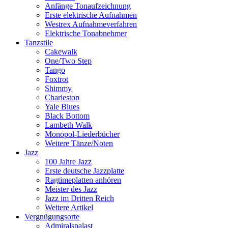
Anfänge Tonaufzeichnung
Erste elektrische Aufnahmen
Westrex Aufnahmeverfahren
Elektrische Tonabnehmer
Tanzstile
Cakewalk
One/Two Step
Tango
Foxtrot
Shimmy
Charleston
Yale Blues
Black Bottom
Lambeth Walk
Monopol-Liederbücher
Weitere Tänze/Noten
Jazz
100 Jahre Jazz
Erste deutsche Jazzplatte
Ragtimeplatten anhören
Meister des Jazz
Jazz im Dritten Reich
Weitere Artikel
Vergnügungsorte
Admiralspalast