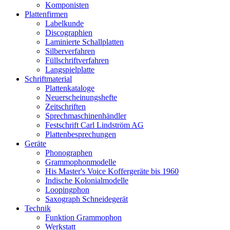
Komponisten
Plattenfirmen
Labelkunde
Discographien
Laminierte Schallplatten
Silberverfahren
Füllschriftverfahren
Langspielplatte
Schriftmaterial
Plattenkataloge
Neuerscheinungshefte
Zeitschriften
Sprechmaschinenhändler
Festschrift Carl Lindström AG
Plattenbesprechungen
Geräte
Phonographen
Grammophonmodelle
His Master's Voice Koffergeräte bis 1960
Indische Kolonialmodelle
Loopingphon
Saxograph Schneidegerät
Technik
Funktion Grammophon
Werkstatt