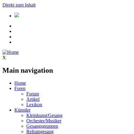
Direkt zum Inhalt
X
Main navigation
Home
Foren
Forum
Artikel
Lexikon
Künstler
Kleinkunst/Gesang
Orchester/Musiker
Gesangsgruppen
Refraingesang