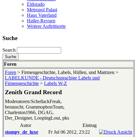
Eldorado
Metropol Palast
Haus Vaterland
Haller-Revuen
Weitere Auftrittsorte
Suche
Search
Foren
Foren
> Firmengeschichte, Labels, Hüllen, und Matrizen >
LABELKUNDE - Deutschsprachige Labels und
Firmengeschichte
>
Labels W-Z
Zenith Grand Record
Moderatoren:SchellackFreak,
berauscht, GrammophonTeam,
Charleston1966, DGAG,
Der_Designer, LoopingLoui, pks
Autor
Eintrag
stompy_de_luxe
Fr Jul 06 2012, 23:22