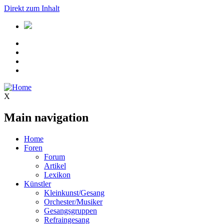
Direkt zum Inhalt
X
Main navigation
Home
Foren
Forum
Artikel
Lexikon
Künstler
Kleinkunst/Gesang
Orchester/Musiker
Gesangsgruppen
Refraingesang