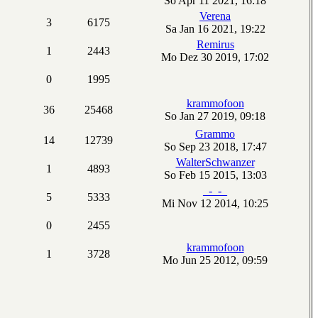
So Apr 11 2021, 16:18
Verena
3
6175
Sa Jan 16 2021, 19:22
Remirus
1
2443
Mo Dez 30 2019, 17:02
0
1995
krammofoon
36
25468
So Jan 27 2019, 09:18
Grammo
14
12739
So Sep 23 2018, 17:47
WalterSchwanzer
1
4893
So Feb 15 2015, 13:03
_-_-_
5
5333
Mi Nov 12 2014, 10:25
0
2455
krammofoon
1
3728
Mo Jun 25 2012, 09:59