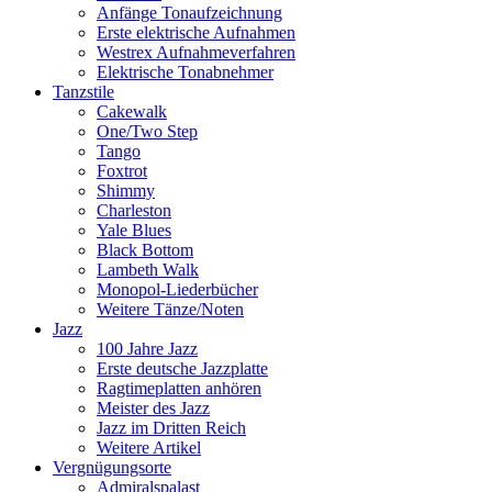
Anfänge Tonaufzeichnung
Erste elektrische Aufnahmen
Westrex Aufnahmeverfahren
Elektrische Tonabnehmer
Tanzstile
Cakewalk
One/Two Step
Tango
Foxtrot
Shimmy
Charleston
Yale Blues
Black Bottom
Lambeth Walk
Monopol-Liederbücher
Weitere Tänze/Noten
Jazz
100 Jahre Jazz
Erste deutsche Jazzplatte
Ragtimeplatten anhören
Meister des Jazz
Jazz im Dritten Reich
Weitere Artikel
Vergnügungsorte
Admiralspalast