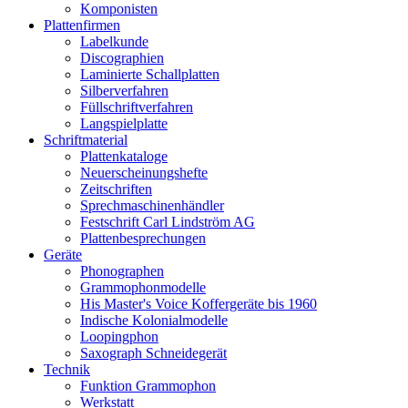
Komponisten
Plattenfirmen
Labelkunde
Discographien
Laminierte Schallplatten
Silberverfahren
Füllschriftverfahren
Langspielplatte
Schriftmaterial
Plattenkataloge
Neuerscheinungshefte
Zeitschriften
Sprechmaschinenhändler
Festschrift Carl Lindström AG
Plattenbesprechungen
Geräte
Phonographen
Grammophonmodelle
His Master's Voice Koffergeräte bis 1960
Indische Kolonialmodelle
Loopingphon
Saxograph Schneidegerät
Technik
Funktion Grammophon
Werkstatt