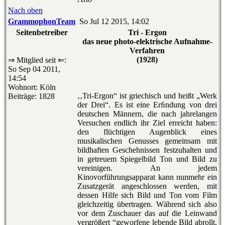
Nach oben
GrammophonTeam
So Jul 12 2015, 14:02
Seitenbetreiber
Tri - Ergon
das neue photo-elektrische Aufnahme-
Verfahren
(1928)
⇒ Mitglied seit ⇐:
So Sep 04 2011,
14:54
Wohnort: Köln
‚‚Tri-Ergon“ ist griechisch und heißt „Werk
Beiträge: 1828
der Drei“. Es ist eine Erﬁndung von drei
deutschen Männern, die nach jahrelangen
Versuchen endlich ihr Ziel erreicht haben:
den flüchtigen Augenblick eines
musikalischen Genusses gemeinsam mit
bildhaften Geschehnissen festzuhalten und
in getreuem Spiegelbild Ton und Bild zu
vereinigen. An jedem
Kinovorführungsapparat kann nunmehr ein
Zusatzgerät angeschlossen werden, mit
dessen Hilfe sich Bild und Ton vom Film
gleichzeitig übertragen. Während sich also
vor dem Zuschauer das auf die Leinwand
vergrößert “geworfene lebende Bild abrollt,