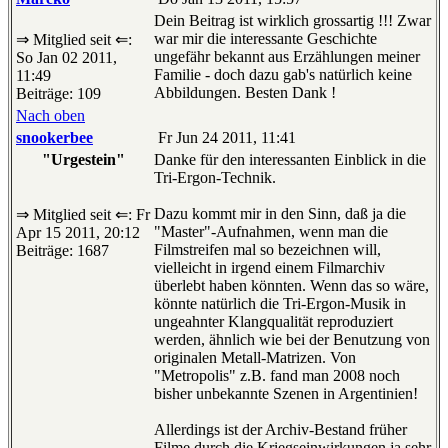
Dein Beitrag ist wirklich grossartig !!! Zwar
war mir die interessante Geschichte
⇒ Mitglied seit ⇐:
ungefähr bekannt aus Erzählungen meiner
So Jan 02 2011,
Familie - doch dazu gab's natürlich keine
11:49
Abbildungen. Besten Dank !
Beiträge: 109
Nach oben
snookerbee
Fr Jun 24 2011, 11:41
"Urgestein"
Danke für den interessanten Einblick in die
Tri-Ergon-Technik.
Dazu kommt mir in den Sinn, daß ja die
⇒ Mitglied seit ⇐: Fr
"Master"-Aufnahmen, wenn man die
Apr 15 2011, 20:12
Filmstreifen mal so bezeichnen will,
Beiträge: 1687
vielleicht in irgend einem Filmarchiv
überlebt haben könnten. Wenn das so wäre,
könnte natürlich die Tri-Ergon-Musik in
ungeahnter Klangqualität reproduziert
werden, ähnlich wie bei der Benutzung von
originalen Metall-Matrizen. Von
"Metropolis" z.B. fand man 2008 noch
bisher unbekannte Szenen in Argentinien!
Allerdings ist der Archiv-Bestand früher
Filme durch die Kriegseinwirkungen ja sehr