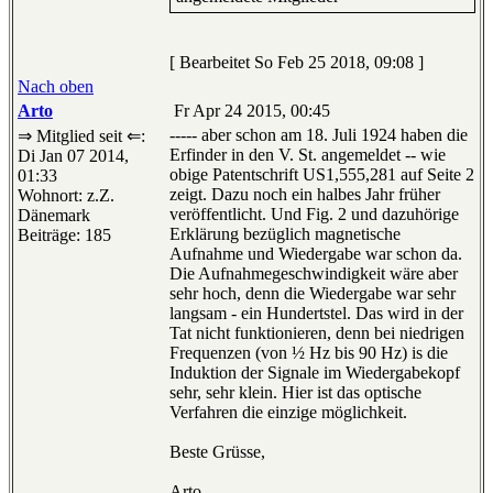
[ Bearbeitet So Feb 25 2018, 09:08 ]
Nach oben
Arto
Fr Apr 24 2015, 00:45
----- aber schon am 18. Juli 1924 haben die
⇒ Mitglied seit ⇐:
Erfinder in den V. St. angemeldet -- wie
Di Jan 07 2014,
obige Patentschrift US1,555,281 auf Seite 2
01:33
zeigt. Dazu noch ein halbes Jahr früher
Wohnort: z.Z.
veröffentlicht. Und Fig. 2 und dazuhörige
Dänemark
Erklärung bezüglich magnetische
Beiträge: 185
Aufnahme und Wiedergabe war schon da.
Die Aufnahmegeschwindigkeit wäre aber
sehr hoch, denn die Wiedergabe war sehr
langsam - ein Hundertstel. Das wird in der
Tat nicht funktionieren, denn bei niedrigen
Frequenzen (von ½ Hz bis 90 Hz) is die
Induktion der Signale im Wiedergabekopf
sehr, sehr klein. Hier ist das optische
Verfahren die einzige möglichkeit.
Beste Grüsse,
Arto