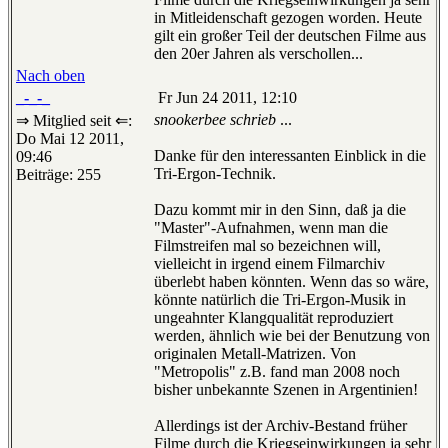
in Mitleidenschaft gezogen worden. Heute
gilt ein großer Teil der deutschen Filme aus
den 20er Jahren als verschollen...
Nach oben
_-_-_
Fr Jun 24 2011, 12:10
snookerbee schrieb
...
⇒ Mitglied seit ⇐:
Do Mai 12 2011,
Danke für den interessanten Einblick in die
09:46
Tri-Ergon-Technik.
Beiträge: 255
Dazu kommt mir in den Sinn, daß ja die
"Master"-Aufnahmen, wenn man die
Filmstreifen mal so bezeichnen will,
vielleicht in irgend einem Filmarchiv
überlebt haben könnten. Wenn das so wäre,
könnte natürlich die Tri-Ergon-Musik in
ungeahnter Klangqualität reproduziert
werden, ähnlich wie bei der Benutzung von
originalen Metall-Matrizen. Von
"Metropolis" z.B. fand man 2008 noch
bisher unbekannte Szenen in Argentinien!
Allerdings ist der Archiv-Bestand früher
Filme durch die Kriegseinwirkungen ja sehr