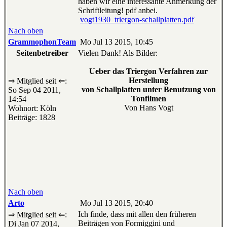
haben wir eine interessante Anmerkung der
Schriftleitung! pdf anbei.
vogt1930_triergon-schallplatten.pdf
Nach oben
GrammophonTeam
Mo Jul 13 2015, 10:45
Seitenbetreiber
Vielen Dank! Als Bilder:
Ueber das Triergon Verfahren zur
Herstellung
⇒ Mitglied seit ⇐:
von Schallplatten unter Benutzung von
So Sep 04 2011,
Tonfilmen
14:54
Von Hans Vogt
Wohnort: Köln
Beiträge: 1828
Nach oben
Arto
Mo Jul 13 2015, 20:40
Ich finde, dass mit allen den früheren
⇒ Mitglied seit ⇐:
Beiträgen von Formiggini und
Di Jan 07 2014,