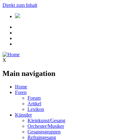
Direkt zum Inhalt
X
Main navigation
Home
Foren
Forum
Artikel
Lexikon
Künstler
Kleinkunst/Gesang
Orchester/Musiker
Gesangsgruppen
Refraingesang