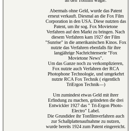
an den Tonfilm wagte.
Abermals ohne Geld, wurde das Patent
erneut verkauft. Diesmal an die Fox Film
Corporation in den USA. Diese nutzten das
Patent, um ihr sog. Fox Movietone
Verfahren auf den Markt zu bringen. Nach
diesem Verfahren kam 1927 der Film
"Sunrise" in die amerikanischen Kinos. Fox
nutzte das Verfahren ebenfalls für ihre
langjährige Nachrichtenserie "Fox
Movietone News".
Um das Ganze noch zu verkomplizieren,
Fox nutzte auch Verfahren der RCA
Photophone Technologie, und umgekehrt
nutzte RCA Fox Technik ( eigentlich
TriErgon Technik—)
Um zumindest etwas Geld mit ihrer
Erfindung zu machen, gründeten die drei
Entwickler 1927 das " Tri-Ergon Photo-
Electro" Label.
Die Grundidee ihr Tonfilmverfahren auch
zur Schallplattenaufnahme zu nutzen,
wurde bereits 1924 zum Patent eingereicht.