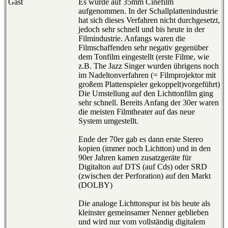
Gast
Es wurde auf 35mm Cinefilm
aufgenommen. In der Schallplattenindustrie
hat sich dieses Verfahren nicht durchgesetzt,
jedoch sehr schnell und bis heute in der
Filmindustrie. Anfangs waren die
Filmschaffenden sehr negativ gegenüber
dem Tonfilm eingestellt (erste Filme, wie
z.B. The Jazz Singer wurden übrigens noch
im Nadeltonverfahren (= Filmprojektor mit
großem Plattenspieler gekoppelt)vorgeführt)
Die Umstellung auf den Lichttonfilm ging
sehr schnell. Bereits Anfang der 30er waren
die meisten Filmtheater auf das neue
System umgestellt.
Ende der 70er gab es dann erste Stereo
kopien (immer noch Lichtton) und in den
90er Jahren kamen zusatzgeräte für
Digitalton auf DTS (auf Cds) oder SRD
(zwischen der Perforation) auf den Markt
(DOLBY)
Die analoge Lichttonspur ist bis heute als
kleinster gemeinsamer Nenner geblieben
und wird nur vom vollständig digitalem