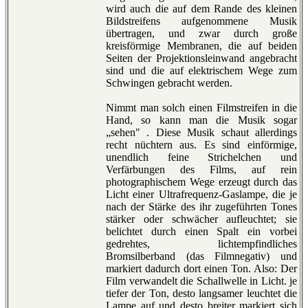
wird auch die auf dem Rande des kleinen
Bildstreifens aufgenommene Musik
übertragen, und zwar durch große
kreisförmige Membranen, die auf beiden
Seiten der Projektionsleinwand angebracht
sind und die auf elektrischem Wege zum
Schwingen gebracht werden.
Nimmt man solch einen Filmstreifen in die
Hand, so kann man die Musik sogar
„sehen" . Diese Musik schaut allerdings
recht nüchtern aus. Es sind einförmige,
unendlich feine Strichelchen und
Verfärbungen des Films, auf rein
photographischem Wege erzeugt durch das
Licht einer Ultrafrequenz-Gaslampe, die je
nach der Stärke des ihr zugeführten Tones
stärker oder schwächer aufleuchtet; sie
belichtet durch einen Spalt ein vorbei
gedrehtes, lichtempfindliches
Bromsilberband (das Filmnegativ) und
markiert dadurch dort einen Ton. Also: Der
Film verwandelt die Schallwelle in Licht. je
tiefer der Ton, desto langsamer leuchtet die
Lampe auf und desto breiter markiert sich