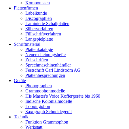
Komponisten
Plattenfirmen
Labelkunde
Discographien
Laminierte Schallplatten
Silberverfahren
Füllschriftverfahren
Langspielplatte
Schriftmaterial
Plattenkataloge
Neuerscheinungshefte
Zeitschriften
Sprechmaschinenhändler
Festschrift Carl Lindström AG
Plattenbesprechungen
Geräte
Phonographen
Grammophonmodelle
His Master's Voice Koffergeräte bis 1960
Indische Kolonialmodelle
Loopingphon
Saxograph Schneidegerät
Technik
Funktion Grammophon
Werkstatt