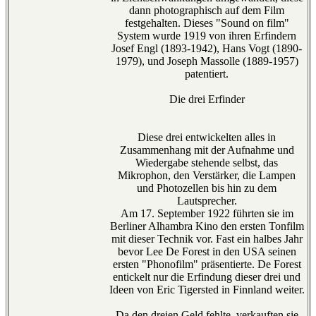
dann photographisch auf dem Film
festgehalten. Dieses "Sound on film"
System wurde 1919 von ihren Erfindern
Josef Engl (1893-1942), Hans Vogt (1890-
1979), und Joseph Massolle (1889-1957)
patentiert.
Die drei Erfinder
Diese drei entwickelten alles in
Zusammenhang mit der Aufnahme und
Wiedergabe stehende selbst, das
Mikrophon, den Verstärker, die Lampen
und Photozellen bis hin zu dem
Lautsprecher.
Am 17. September 1922 führten sie im
Berliner Alhambra Kino den ersten Tonfilm
mit dieser Technik vor. Fast ein halbes Jahr
bevor Lee De Forest in den USA seinen
ersten "Phonofilm" präsentierte. De Forest
entickelt nur die Erfindung dieser drei und
Ideen von Eric Tigersted in Finnland weiter.
Da den dreien Geld fehlte, verkauften sie