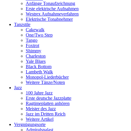
Anfänge Tonaufzeichnung
Erste elektrische Aufnahmen
Westrex Aufnahmeverfahren
Elektrische Tonabnehmer
Tanzstile
Cakewalk
One/Two Step
Tango
Foxtrot
Shimmy
Charleston
Yale Blues
Black Bottom
Lambeth Walk
Monopol-Liederbücher
Weitere Tänze/Noten
Jazz
100 Jahre Jazz
Erste deutsche Jazzplatte
Ragtimeplatten anhören
Meister des Jazz
Jazz im Dritten Reich
Weitere Artikel
Vergnügungsorte
Admiralspalast