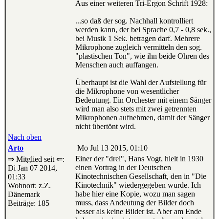
Aus einer weiteren Tri-Ergon Schrift 1928:
...so daß der sog. Nachhall kontrolliert
werden kann, der bei Sprache 0,7 - 0,8 sek.,
bei Musik 1 Sek. betragen darf. Mehrere
Mikrophone zugleich vermitteln den sog.
"plastischen Ton", wie ihn beide Ohren des
Menschen auch auffangen.
Überhaupt ist die Wahl der Aufstellung für
die Mikrophone von wesentlicher
Bedeutung. Ein Orchester mit einem Sänger
wird man also stets mit zwei getrennten
Mikrophonen aufnehmen, damit der Sänger
nicht übertönt wird.
Nach oben
Arto
Mo Jul 13 2015, 01:10
Einer der "drei", Hans Vogt, hielt in 1930
⇒ Mitglied seit ⇐:
einen Vortrag in der Deutschen
Di Jan 07 2014,
Kinotechnischen Gesellschaft, den in "Die
01:33
Kinotechnik" wiedergegeben wurde. Ich
Wohnort: z.Z.
habe hier eine Kopie, wozu man sagen
Dänemark
muss, dass Andeutung der Bilder doch
Beiträge: 185
besser als keine Bilder ist. Aber am Ende