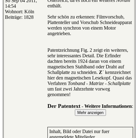
Österreich, da es noch ein weiteres
Novum
So Sep 04 2011,
enthält.
14:54
Wohnort: Köln
Sehr schön zu erkennen: Filmvorschub,
Beiträge: 1828
Plattenteller und Vorschub Schneideapparat
werden synchron von einem Motor
angetrieben.
Patentzeichnung Fig. 2 zeigt ein weiteres,
sehr interessantes Detail. Die Erfinder
dachten bereits 1924 daran von einem
magnetischen Stahlband oder Draht auf
Schallplatte zu schneiden.
Z´
kennzeichnet
hier den magnetischen Lesekopf. Quasi das
Verfahren
Tonband - Matrize - Schallplatte
um fast zwei Jahrzehnte vorweg
genommen!
Der Patentext
-
Weitere Informationen
:
Inhalt, Bild oder Datei nur fuer
angemeldete Mitglieder