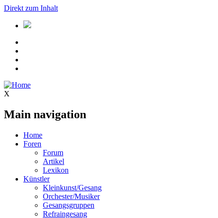
Direkt zum Inhalt
X
Main navigation
Home
Foren
Forum
Artikel
Lexikon
Künstler
Kleinkunst/Gesang
Orchester/Musiker
Gesangsgruppen
Refraingesang