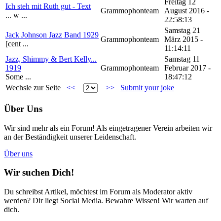
Freitag 12
Ich steh mit Ruth gut - Text
Grammophonteam
August 2016 -
... w ...
22:58:13
Samstag 21
Jack Johnson Jazz Band 1929
Grammophonteam
März 2015 -
[cent ...
11:14:11
Jazz, Shimmy & Bert Kelly...
Samstag 11
1919
Grammophonteam
Februar 2017 -
Some ...
18:47:12
Wechsle zur Seite
<<
>>
Submit your joke
Über Uns
Wir sind mehr als ein Forum! Als eingetragener Verein arbeiten wir
an der Beständigkeit unserer Leidenschaft.
Über uns
Wir suchen Dich!
Du schreibst Artikel, möchtest im Forum als Moderator aktiv
werden? Dir liegt Social Media. Bewahre Wissen! Wir warten auf
dich.