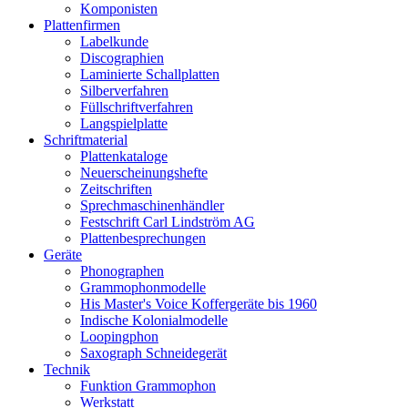
Komponisten
Plattenfirmen
Labelkunde
Discographien
Laminierte Schallplatten
Silberverfahren
Füllschriftverfahren
Langspielplatte
Schriftmaterial
Plattenkataloge
Neuerscheinungshefte
Zeitschriften
Sprechmaschinenhändler
Festschrift Carl Lindström AG
Plattenbesprechungen
Geräte
Phonographen
Grammophonmodelle
His Master's Voice Koffergeräte bis 1960
Indische Kolonialmodelle
Loopingphon
Saxograph Schneidegerät
Technik
Funktion Grammophon
Werkstatt