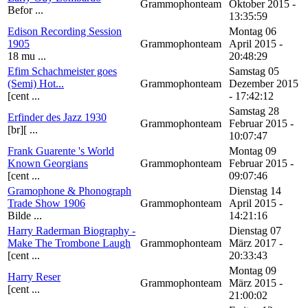
Grammophonteam
Oktober 2015 -
Befor ...
13:35:59
Edison Recording Session
Montag 06
1905
Grammophonteam
April 2015 -
18 mu ...
20:48:29
Efim Schachmeister goes
Samstag 05
(Semi) Hot...
Grammophonteam
Dezember 2015
[cent ...
- 17:42:12
Samstag 28
Erfinder des Jazz 1930
Grammophonteam
Februar 2015 -
[br][ ...
10:07:47
Frank Guarente 's World
Montag 09
Known Georgians
Grammophonteam
Februar 2015 -
[cent ...
09:07:46
Gramophone & Phonograph
Dienstag 14
Trade Show 1906
Grammophonteam
April 2015 -
Bilde ...
14:21:16
Harry Raderman Biography -
Dienstag 07
Make The Trombone Laugh
Grammophonteam
März 2017 -
[cent ...
20:33:43
Montag 09
Harry Reser
Grammophonteam
März 2015 -
[cent ...
21:00:02