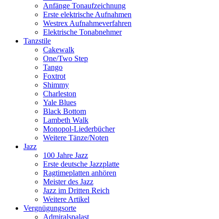
Anfänge Tonaufzeichnung
Erste elektrische Aufnahmen
Westrex Aufnahmeverfahren
Elektrische Tonabnehmer
Tanzstile
Cakewalk
One/Two Step
Tango
Foxtrot
Shimmy
Charleston
Yale Blues
Black Bottom
Lambeth Walk
Monopol-Liederbücher
Weitere Tänze/Noten
Jazz
100 Jahre Jazz
Erste deutsche Jazzplatte
Ragtimeplatten anhören
Meister des Jazz
Jazz im Dritten Reich
Weitere Artikel
Vergnügungsorte
Admiralspalast