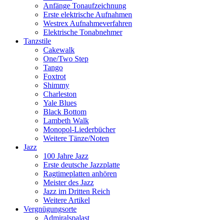
Anfänge Tonaufzeichnung
Erste elektrische Aufnahmen
Westrex Aufnahmeverfahren
Elektrische Tonabnehmer
Tanzstile
Cakewalk
One/Two Step
Tango
Foxtrot
Shimmy
Charleston
Yale Blues
Black Bottom
Lambeth Walk
Monopol-Liederbücher
Weitere Tänze/Noten
Jazz
100 Jahre Jazz
Erste deutsche Jazzplatte
Ragtimeplatten anhören
Meister des Jazz
Jazz im Dritten Reich
Weitere Artikel
Vergnügungsorte
Admiralspalast