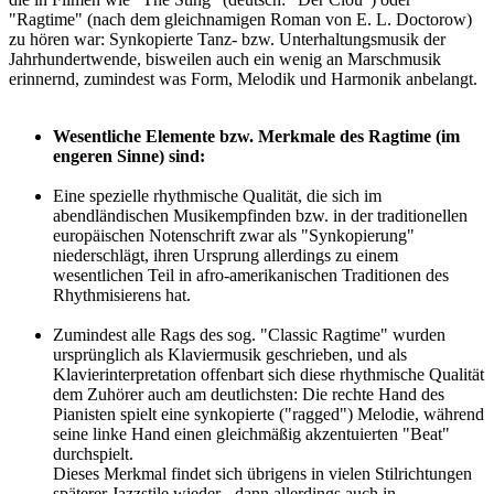
"Ragtime" (nach dem gleichnamigen Roman von E. L. Doctorow)
zu hören war: Synkopierte Tanz- bzw. Unterhaltungsmusik der
Jahrhundertwende, bisweilen auch ein wenig an Marschmusik
erinnernd, zumindest was Form, Melodik und Harmonik anbelangt.
Wesentliche Elemente bzw. Merkmale des Ragtime (im
engeren Sinne) sind:
Eine spezielle rhythmische Qualität, die sich im
abendländischen Musikempfinden bzw. in der traditionellen
europäischen Notenschrift zwar als "Synkopierung"
niederschlägt, ihren Ursprung allerdings zu einem
wesentlichen Teil in afro-amerikanischen Traditionen des
Rhythmisierens hat.
Zumindest alle Rags des sog. "Classic Ragtime" wurden
ursprünglich als Klaviermusik geschrieben, und als
Klavierinterpretation offenbart sich diese rhythmische Qualität
dem Zuhörer auch am deutlichsten: Die rechte Hand des
Pianisten spielt eine synkopierte ("ragged") Melodie, während
seine linke Hand einen gleichmäßig akzentuierten "Beat"
durchspielt.
Dieses Merkmal findet sich übrigens in vielen Stilrichtungen
späterer Jazzstile wieder - dann allerdings auch in