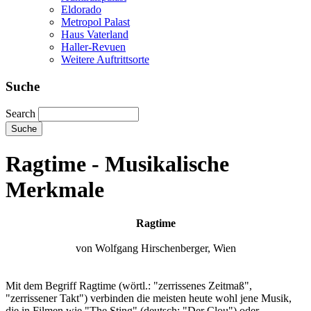
Eldorado
Metropol Palast
Haus Vaterland
Haller-Revuen
Weitere Auftrittsorte
Suche
Search
Ragtime - Musikalische
Merkmale
Ragtime
von Wolfgang Hirschenberger, Wien
Mit dem Begriff Ragtime (wörtl.: "zerrissenes Zeitmaß",
"zerrissener Takt") verbinden die meisten heute wohl jene Musik,
die in Filmen wie "The Sting" (deutsch: "Der Clou") oder