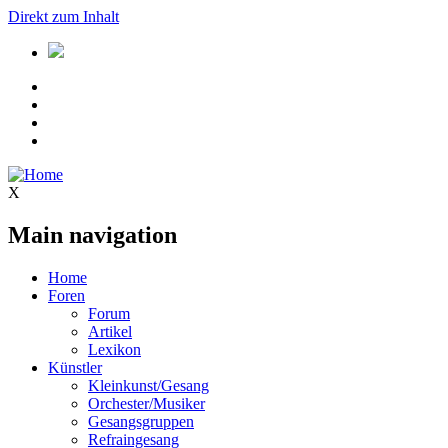
Direkt zum Inhalt
X
Main navigation
Home
Foren
Forum
Artikel
Lexikon
Künstler
Kleinkunst/Gesang
Orchester/Musiker
Gesangsgruppen
Refraingesang