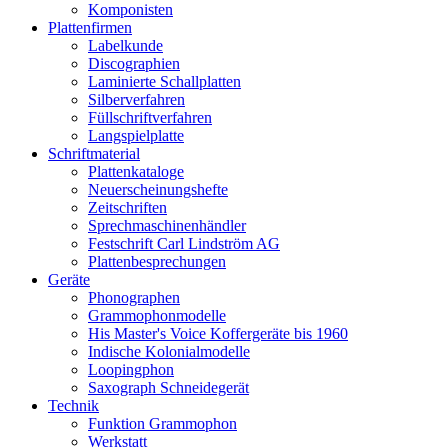
Komponisten
Plattenfirmen
Labelkunde
Discographien
Laminierte Schallplatten
Silberverfahren
Füllschriftverfahren
Langspielplatte
Schriftmaterial
Plattenkataloge
Neuerscheinungshefte
Zeitschriften
Sprechmaschinenhändler
Festschrift Carl Lindström AG
Plattenbesprechungen
Geräte
Phonographen
Grammophonmodelle
His Master's Voice Koffergeräte bis 1960
Indische Kolonialmodelle
Loopingphon
Saxograph Schneidegerät
Technik
Funktion Grammophon
Werkstatt