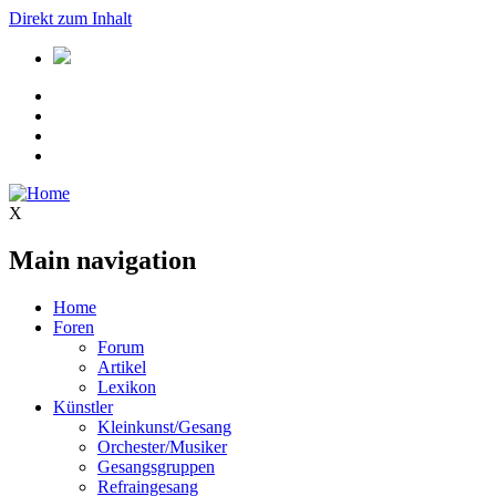
Direkt zum Inhalt
X
Main navigation
Home
Foren
Forum
Artikel
Lexikon
Künstler
Kleinkunst/Gesang
Orchester/Musiker
Gesangsgruppen
Refraingesang