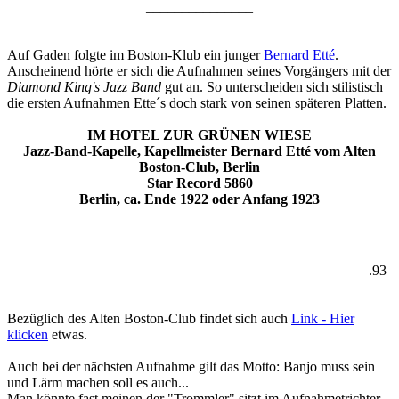
_______________
Auf Gaden folgte im Boston-Klub ein junger
Bernard Etté
.
Anscheinend hörte er sich die Aufnahmen seines Vorgängers mit der
Diamond King's Jazz Band
gut an. So unterscheiden sich stilistisch
die ersten Aufnahmen Ette´s doch stark von seinen späteren Platten.
IM HOTEL ZUR GRÜNEN WIESE
Jazz-Band-Kapelle, Kapellmeister Bernard Etté vom Alten
Boston-Club, Berlin
Star Record 5860
Berlin, ca. Ende 1922 oder Anfang 1923
.93
Bezüglich des Alten Boston-Club findet sich auch
Link - Hier
klicken
etwas.
Auch bei der nächsten Aufnahme gilt das Motto: Banjo muss sein
und Lärm machen soll es auch...
Man könnte fast meinen der "Trommler" sitzt im Aufnahmetrichter.