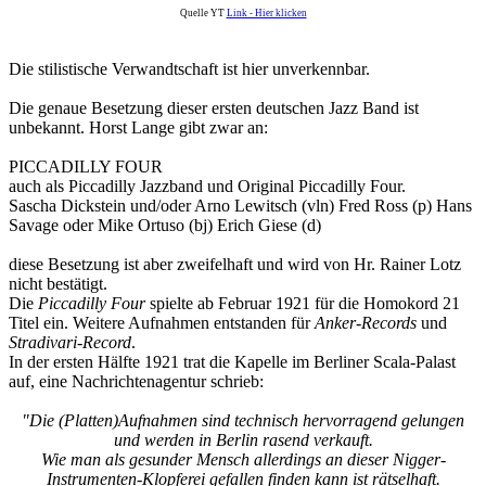
Quelle YT
Link - Hier klicken
Die stilistische Verwandtschaft ist hier unverkennbar.
Die genaue Besetzung dieser ersten deutschen Jazz Band ist
unbekannt. Horst Lange gibt zwar an:
PICCADILLY FOUR
auch als Piccadilly Jazzband und Original Piccadilly Four.
Sascha Dickstein und/oder Arno Lewitsch (vln) Fred Ross (p) Hans
Savage oder Mike Ortuso (bj) Erich Giese (d)
diese Besetzung ist aber zweifelhaft und wird von Hr. Rainer Lotz
nicht bestätigt.
Die
Piccadilly Four
spielte ab Februar 1921 für die Homokord 21
Titel ein. Weitere Aufnahmen entstanden für
Anker-Records
und
Stradivari-Record
.
In der ersten Hälfte 1921 trat die Kapelle im Berliner Scala-Palast
auf, eine Nachrichtenagentur schrieb:
"Die (Platten)Aufnahmen sind technisch hervorragend gelungen
und werden in Berlin rasend verkauft.
Wie man als gesunder Mensch allerdings an dieser Nigger-
Instrumenten-Klopferei gefallen finden kann ist rätselhaft.