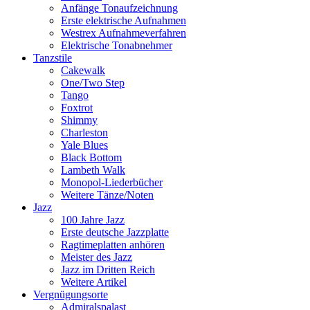
Anfänge Tonaufzeichnung
Erste elektrische Aufnahmen
Westrex Aufnahmeverfahren
Elektrische Tonabnehmer
Tanzstile
Cakewalk
One/Two Step
Tango
Foxtrot
Shimmy
Charleston
Yale Blues
Black Bottom
Lambeth Walk
Monopol-Liederbücher
Weitere Tänze/Noten
Jazz
100 Jahre Jazz
Erste deutsche Jazzplatte
Ragtimeplatten anhören
Meister des Jazz
Jazz im Dritten Reich
Weitere Artikel
Vergnügungsorte
Admiralspalast