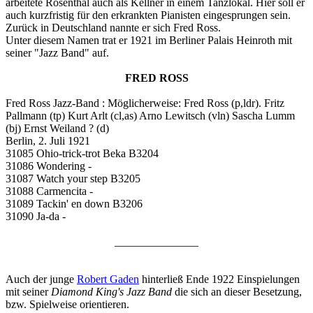
arbeitete Rosenthal auch als Kellner in einem Tanzlokal. Hier soll er
auch kurzfristig für den erkrankten Pianisten eingesprungen sein.
Zurück in Deutschland nannte er sich Fred Ross.
Unter diesem Namen trat er 1921 im Berliner Palais Heinroth mit
seiner "Jazz Band" auf.
FRED ROSS
Fred Ross Jazz-Band : Möglicherweise: Fred Ross (p,ldr). Fritz
Pallmann (tp) Kurt Arlt (cl,as) Arno Lewitsch (vln) Sascha Lumm
(bj) Ernst Weiland ? (d)
Berlin, 2. Juli 1921
31085 Ohio-trick-trot Beka B3204
31086 Wondering -
31087 Watch your step B3205
31088 Carmencita -
31089 Tackin' en down B3206
31090 Ja-da -
_______________
Auch der junge
Robert Gaden
hinterließ Ende 1922 Einspielungen
mit seiner
Diamond King's Jazz Band
die sich an dieser Besetzung,
bzw. Spielweise orientieren.