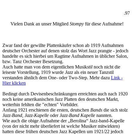
.97
Vielen Dank an unser Mitglied
Stompy
für diese Aufnahme!
Zwar fand der gewillte Plattenkäufer schon ab 1919 Aufnahmen
deutscher Orchester auf denen stolz das Wort Jazz prangte - jedoch
handelte es sich hierbei um Ragtime Aufnahmen in üblicher Salon,
bzw. Tanz Orchester Besetzung.
Auch hatte man von dem eigentlichen Musik
stil
noch nicht die
leiseste Vorstellung, 1919 wurde
Jazz
als ein neuer Tanzstil
verstanden ähnlich dem One- oder Two-Step. Mehr dazu
Link -
Hier klicken
Bedingt durch Devisenbeschränkungen erreichten auch nach 1920
noch keine amerikanischen Jazz Platten den deutschen Markt,
weiterhin fehlten die "echten" Vorbilder.
Anfang 1921 erschienen die ersten, deutschen
Bands
die sich stolz
Jazz-Band, Jazz-Kapelle
oder
Jazz-Band Kapelle
nannten.
Wie auch die obige Aufnahme der „Berolina“ Jazz-band-Kapelle
(von der nicht mehr überliefert ist welche Musiker mitwirkten)
hatten diese frühen deutschen Jazz Kapellen um 1921/22 jedoch