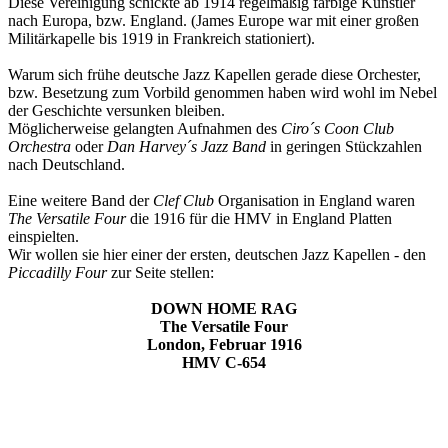
Diese Vereinigung schickte ab 1914 regelmäßig farbige Künstler
nach Europa, bzw. England. (James Europe war mit einer großen
Militärkapelle bis 1919 in Frankreich stationiert).
Warum sich frühe deutsche Jazz Kapellen gerade diese Orchester,
bzw. Besetzung zum Vorbild genommen haben wird wohl im Nebel
der Geschichte versunken bleiben.
Möglicherweise gelangten Aufnahmen des
Ciro´s Coon Club
Orchestra
oder
Dan Harvey´s Jazz Band
in geringen Stückzahlen
nach Deutschland.
Eine weitere Band der
Clef Club
Organisation in England waren
The Versatile Four
die 1916 für die HMV in England Platten
einspielten.
Wir wollen sie hier einer der ersten, deutschen Jazz Kapellen - den
Piccadilly Four
zur Seite stellen:
DOWN HOME RAG
The Versatile Four
London, Februar 1916
HMV C-654