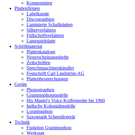
Komponisten
Plattenfirmen
Labelkunde
Discographien
Laminierte Schallplatten
Silberverfahren
Füllschriftverfahren
Langspielplatte
Schriftmaterial
Plattenkataloge
Neuerscheinungshefte
Zeitschriften
Sprechmaschinenhändler
Festschrift Carl Lindström AG
Plattenbesprechungen
Geräte
Phonographen
Grammophonmodelle
His Master's Voice Koffergeräte bis 1960
Indische Kolonialmodelle
Loopingphon
Saxograph Schneidegerät
Technik
Funktion Grammophon
Werkstatt