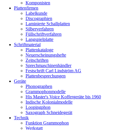
Komponisten
Plattenfirmen
Labelkunde
Discographien
Laminierte Schallplatten
Silberverfahren
Füllschriftverfahren
Langspielplatte
Schriftmaterial
Plattenkataloge
Neuerscheinungshefte
Zeitschriften
Sprechmaschinenhändler
Festschrift Carl Lindström AG
Plattenbesprechungen
Geräte
Phonographen
Grammophonmodelle
His Master's Voice Koffergeräte bis 1960
Indische Kolonialmodelle
Loopingphon
Saxograph Schneidegerät
Technik
Funktion Grammophon
Werkstatt