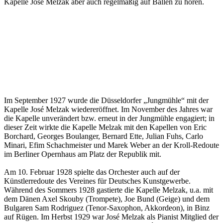
Kapelle José Melzak aber auch regelmäßig auf Bällen zu hören.
Im September 1927 wurde die Düsseldorfer „Jungmühle“ mit der
Kapelle José Melzak wiedereröffnet. Im November des Jahres war
die Kapelle unverändert bzw. erneut in der Jungmühle engagiert; in
dieser Zeit wirkte die Kapelle Melzak mit den Kapellen von Eric
Borchard, Georges Boulanger, Bernard Ette, Julian Fuhs, Carlo
Minari, Efim Schachmeister und Marek Weber an der Kroll-Redoute
im Berliner Opernhaus am Platz der Republik mit.
Am 10. Februar 1928 spielte das Orchester auch auf der
Künstlerredoute des Vereines für Deutsches Kunstgewerbe.
Während des Sommers 1928 gastierte die Kapelle Melzak, u.a. mit
dem Dänen Axel Skouby (Trompete), Joe Bund (Geige) und dem
Bulgaren Sam Rodriguez (Tenor-Saxophon, Akkordeon), in Binz
auf Rügen. Im Herbst 1929 war José Melzak als Pianist Mitglied der