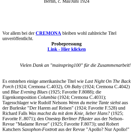
Berlin, c. Mai/Juni 1924
Vor allem bei der
CREMONA
bleiben wohl zahlreiche Titel
unveröffentlicht.
Probepressung
Link - Hier klicken
Vielen Dank an "mainspring100" für die Zusammenarbeit!
Es entstehen einige amerikanische Titel wie
Last Night On The Back
Porch
(1924; Cremona C.4032),
Oh Baby
(1924; Cremona C.4042)
und
Blue Evening Blues
(1925; Favorite F.8088); die
Eigenkomposition
Columbia
(1924; Cremona C.4031);
Tagesschlager wie Rudolf Nelsons
Wenn du meine Tante siehst
aus
der Burleske "Der Harem auf Reisen" (1924; Favorite F.528) und
Richard Falls
Was machst du mit dem Knie, lieber Hans?
(1925;
Favorite F..8071); den Onestep
Berliner Pflaster
aus der Nelson-
Revue "Madame Revue" (1925; Favorite F.8073); und Robert
Katschers
Saxophon-Foxtrott
aus der Revue "Apollo? Nur Apollo!"