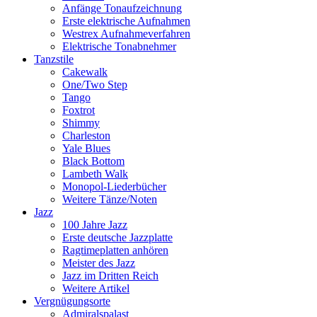
Anfänge Tonaufzeichnung
Erste elektrische Aufnahmen
Westrex Aufnahmeverfahren
Elektrische Tonabnehmer
Tanzstile
Cakewalk
One/Two Step
Tango
Foxtrot
Shimmy
Charleston
Yale Blues
Black Bottom
Lambeth Walk
Monopol-Liederbücher
Weitere Tänze/Noten
Jazz
100 Jahre Jazz
Erste deutsche Jazzplatte
Ragtimeplatten anhören
Meister des Jazz
Jazz im Dritten Reich
Weitere Artikel
Vergnügungsorte
Admiralspalast