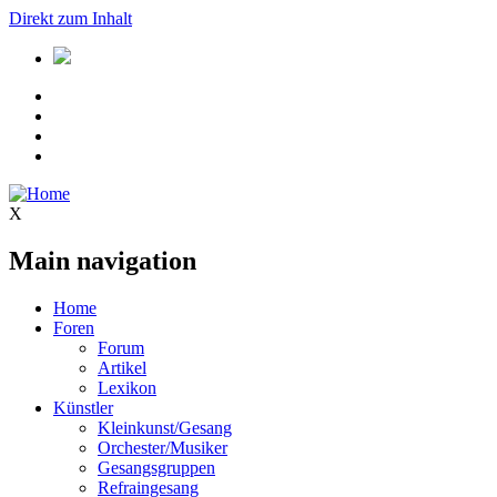
Direkt zum Inhalt
X
Main navigation
Home
Foren
Forum
Artikel
Lexikon
Künstler
Kleinkunst/Gesang
Orchester/Musiker
Gesangsgruppen
Refraingesang