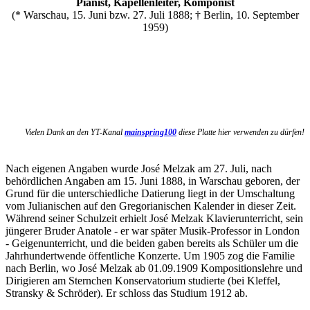
Pianist, Kapellenleiter, Komponist
(* Warschau, 15. Juni bzw. 27. Juli 1888; † Berlin, 10. September
1959)
Vielen Dank an den YT-Kanal
mainspring100
diese Platte hier verwenden zu dürfen!
Nach eigenen Angaben wurde José Melzak am 27. Juli, nach
behördlichen Angaben am 15. Juni 1888, in Warschau geboren, der
Grund für die unterschiedliche Datierung liegt in der Umschaltung
vom Julianischen auf den Gregorianischen Kalender in dieser Zeit.
Während seiner Schulzeit erhielt José Melzak Klavierunterricht, sein
jüngerer Bruder Anatole - er war später Musik-Professor in London
- Geigenunterricht, und die beiden gaben bereits als Schüler um die
Jahrhundertwende öffentliche Konzerte. Um 1905 zog die Familie
nach Berlin, wo José Melzak ab 01.09.1909 Kompositionslehre und
Dirigieren am Sternchen Konservatorium studierte (bei Kleffel,
Stransky & Schröder). Er schloss das Studium 1912 ab.