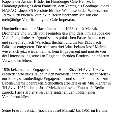
Kapelle der Amstel-Brüder im Hamburger Café Heinze. In
Hamburg gelang es dem Pianisten, den Vertrag als Bordkapelle des
HAPAG-Liners SS Resolute für eine Weltreise in der Wintersaison
1929-30 zu buchen. Zurück in Berlin übernahm Melzak eine
mehrjährige Verpflichtung ins Café Imperator.
Unmittelbar nach der Machtübernahme 1933 erhielt Melzak
Drohbriefe und wurde von Freunden gewarnt, dass ihm als Jude die
Verhaftung drohe. Aufgrund seines polnischen Passes konnten er
und seine Frau nach Warschau flüchten und im Juli 1933 nach
Palästina emigrieren. Die nächsten drei Jahre bekam Josef Melzak,
wie er sich jetzt wieder nannte, kein Engagement und musste von
der Unterstützung seines in England lebenden Bruders und anderen
Verwandten leben.
1936 bekam er ein Engagement im Hotel Ritz, Tel Aviv; 1937 war
er wieder arbeitslos. Auch in den nächsten Jahren fand Josef Melzak
nur kurze, saisonbedingte Engagements und seine Frau musste zum
Lebensunterhalt beitragen. Schließlich arbeitete er als Musiklehrer in
Tel Aviv. 1957 kehrten Josef Melzak und seine Frau nach Berlin
zurück. Hier starb er zwei Jahre später an den Folgen eines
Verkehrsunfalles.
Seine Frau findet sich (noch als Josef Melzak) bis 1961 im Berliner