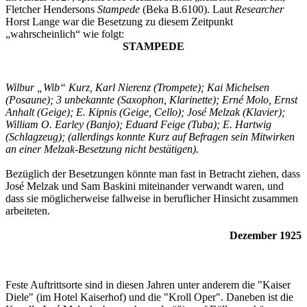
Fletcher Hendersons
Stampede
(Beka B.6100). Laut
Researcher
Horst Lange war die Besetzung zu diesem Zeitpunkt
„wahrscheinlich“ wie folgt:
STAMPEDE
Wilbur „Wib“ Kurz, Karl Nierenz (Trompete); Kai Michelsen
(Posaune); 3 unbekannte (Saxophon, Klarinette); Erné Molo, Ernst
Anhalt (Geige); E. Kipnis (Geige, Cello); José Melzak (Klavier);
William O. Earley (Banjo); Eduard Feige (Tuba); E. Hartwig
(Schlagzeug); (allerdings konnte Kurz auf Befragen sein Mitwirken
an einer Melzak-Besetzung nicht bestätigen).
Bezüglich der Besetzungen könnte man fast in Betracht ziehen, dass
José Melzak und Sam Baskini miteinander verwandt waren, und
dass sie möglicherweise fallweise in beruflicher Hinsicht zusammen
arbeiteten.
Dezember 1925
Feste Auftrittsorte sind in diesen Jahren unter anderem die "Kaiser
Diele" (im Hotel Kaiserhof) und die "Kroll Oper". Daneben ist die