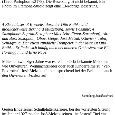
(1926; Parlophon P.2178). Die Besetzung ist nicht bekannt. Ein
Photo im Cremona-Studio zeigt eine 13-köpfige Besetzung:
4 Blechbläser: 3 Kornetts, darunter Otto Rathke und
möglicherweise Bernhard Mützelburg; sowie Posaune; 4
Saxophone: Sopran-Saxophon; Max Seitz (Tenor-Saxophon); Alt-;
und Bass-Saxophon; Oboe; Geige; José Melzak (Klavier); Tuba;
Schlagzeug. Der etwas rundliche Trompeter in der Mitte ist Otto
Rathke. Er findet sich häufig auch bei anderen Orchestern wie Etté,
Formiggini und Ernö Rapé.
Mitte der zwanziger Jahre war es recht beliebt bekannte Melodien
wie Ouvertüren, Weihnachtslieder oder auch Kinderreime zu "Ver-
Foxtroten". José Melzak nahm entsprechend bei der Beka u. a. auch
den
Ouvertüren Foxtrot
auf.
Sammlung
Schellackfreak
Gegen Ende seiner Schallplattenkarriere, bei der vorletzten Sitzung
im Januar 1927, spielte José-Melzak seinen „heißesten“ Titel ein,