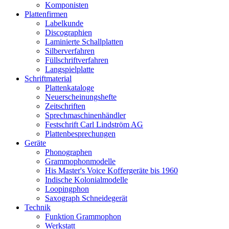
Komponisten
Plattenfirmen
Labelkunde
Discographien
Laminierte Schallplatten
Silberverfahren
Füllschriftverfahren
Langspielplatte
Schriftmaterial
Plattenkataloge
Neuerscheinungshefte
Zeitschriften
Sprechmaschinenhändler
Festschrift Carl Lindström AG
Plattenbesprechungen
Geräte
Phonographen
Grammophonmodelle
His Master's Voice Koffergeräte bis 1960
Indische Kolonialmodelle
Loopingphon
Saxograph Schneidegerät
Technik
Funktion Grammophon
Werkstatt