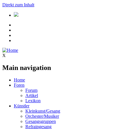
Direkt zum Inhalt
X
Main navigation
Home
Foren
Forum
Artikel
Lexikon
Künstler
Kleinkunst/Gesang
Orchester/Musiker
Gesangsgruppen
Refraingesang