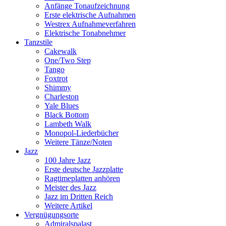
Anfänge Tonaufzeichnung
Erste elektrische Aufnahmen
Westrex Aufnahmeverfahren
Elektrische Tonabnehmer
Tanzstile
Cakewalk
One/Two Step
Tango
Foxtrot
Shimmy
Charleston
Yale Blues
Black Bottom
Lambeth Walk
Monopol-Liederbücher
Weitere Tänze/Noten
Jazz
100 Jahre Jazz
Erste deutsche Jazzplatte
Ragtimeplatten anhören
Meister des Jazz
Jazz im Dritten Reich
Weitere Artikel
Vergnügungsorte
Admiralspalast