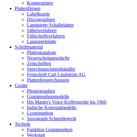
Komponisten
Plattenfirmen
Labelkunde
Discographien
Laminierte Schallplatten
Silberverfahren
Füllschriftverfahren
Langspielplatte
Schriftmaterial
Plattenkataloge
Neuerscheinungshefte
Zeitschriften
Sprechmaschinenhändler
Festschrift Carl Lindström AG
Plattenbesprechungen
Geräte
Phonographen
Grammophonmodelle
His Master's Voice Koffergeräte bis 1960
Indische Kolonialmodelle
Loopingphon
Saxograph Schneidegerät
Technik
Funktion Grammophon
Werkstatt