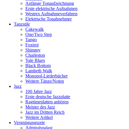
Anfänge Tonaufzeichnung
Erste elektrische Aufnahmen
Westrex Aufnahmeverfahren
Elektrische Tonabnehmer
Tanzstile
Cakewalk
One/Two Step
Tango
Foxtrot
Shimmy
Charleston
Yale Blues
Black Bottom
Lambeth Walk
Monopol-Liederbücher
Weitere Tänze/Noten
Jazz
100 Jahre Jazz
Erste deutsche Jazzplatte
Ragtimeplatten anhören
Meister des Jazz
Jazz im Dritten Reich
Weitere Artikel
Vergnügungsorte
Admiralspalast