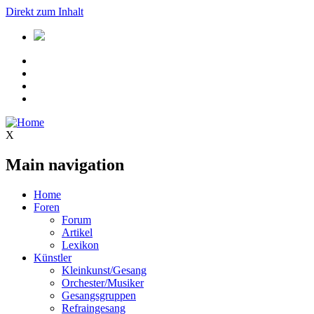
Direkt zum Inhalt
X
Main navigation
Home
Foren
Forum
Artikel
Lexikon
Künstler
Kleinkunst/Gesang
Orchester/Musiker
Gesangsgruppen
Refraingesang