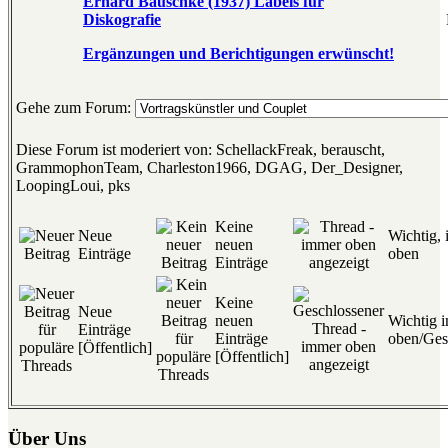
Erhard Bauschke (1937) Labels für
Diskografie
Ergänzungen und Berichtigungen erwünscht!
Gehe zum Forum:
Diese Forum ist moderiert von: SchellackFreak, berauscht,
GrammophonTeam, Charleston1966, DGAG, Der_Designer,
LoopingLoui, pks
Keine
Neue
Wichtig,
neuen
Einträge
oben
Einträge
Keine
Neue
neuen
Wichtig 
Einträge
Einträge
oben/Ges
[Öffentlich]
[Öffentlich]
Über Uns