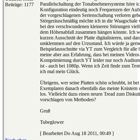
Parallelschaltung der Tonabnehmersysteme höre ic
Beiträge: 1177
Konfiguration eindeutig noch Frequenzen der Auf
der vorgeschlagenen Serienschaltung verloren geh
Störgeräuschmäßig möchte ich in die Waagschale w
bei den verschwundenen kleineren Störungen viell
dem Höhenabfall zusammen hängen könnte. Ich w
kurzen Ausschnitt der Platte digitalisieren, und da
umklemmen auf den Urzustand. Ich würde ja gerne
Beispielausschnitte via YT zum Vergleich für alle 
meine aber aus Erfahrung, dass bei meinen Videos
Komprimierung durch YT leider nur noch Audiom
ist - auch bei 1080p. Wenn ich Zeit finde zum Tes
ich mal mein Glück.
Übrigens, wer seine Platten schön schrubbt, ist bei
Exemplaren danach ebenfalls das meiste Knistern
los. Vielleicht dazu einen neuen Tread zum Diskuti
vorschlagen von Methoden?
Gruß
Tubeglower
[ Bearbeitet Do Aug 18 2011, 00:49 ]