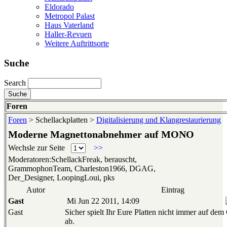
Eldorado
Metropol Palast
Haus Vaterland
Haller-Revuen
Weitere Auftrittsorte
Suche
Search
Foren
Foren
> Schellackplatten >
Digitalisierung und Klangrestaurierung
Moderne Magnettonabnehmer auf MONO
Wechsle zur Seite
>>
Moderatoren:SchellackFreak, berauscht,
GrammophonTeam, Charleston1966, DGAG,
Der_Designer, LoopingLoui, pks
Autor
Eintrag
Gast
Mi Jun 22 2011, 14:09
Gast
Sicher spielt Ihr Eure Platten nicht immer auf d
ab.