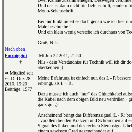
zwei Kanäle zusammenlegen. Deswegen verbinde
Und das ist dann nicht für Tiefenschrift, sondern 
Mono-Seitenschrift.
Bei mir funktioniert es doch genau wie ich hier nu
Male beschreibe !
Und ein klein wenig verstehe ich durchaus von Te
Gruß, Nils
Nach oben
Formiggini
Mi Jun 22 2011, 21:50
†
Nils - dein Verständniss für Technik will ich dir do
aberkennen ;)
⇒ Mitglied seit
Meine Erfahrung ist einfach nur, das L - R bessere
⇐: Di Dez 28
erbringt, als L + R.
2010, 19:20
Beiträge: 1577
Dazu musste ich auch "nur" das Chinchkabel aufs
die Kabel nach dem obigen Bild neu verdrillen - gi
ganz gut ;)
Anscheinend bringt das Differenzsignal (L - R) be
- vorallem bei den Kratzern und Schrammen auf ein
Signal des linken und des rechten Stereosignals he
einem gewissen Grad gegeneinander auf.