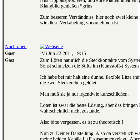
Nils Tipp ausprobieren, und eure Platten in einem
Klangbild genießen *grins
Zum besseren Verständniss, hier noch zwei kleine
wie diese Verkabelung vorzunehmen ist:
Nach oben
Gast
Mi Jun 22 2011, 19:15
Gast
Zum Löten natürlich die Steckkontakte vom Syste
Sonst schmelzen die Stifte im (Kunsstoff-) System
Ich habe bei mir halt eine dünne, flexible Litze (mit
die zwei Steckerchen gelötet.
Man muß sie ja nur irgendwie kurzschließen.
Löten ist zwar die beste Lösung, aber das bringen
wahrscheinlich nicht zustande.
Also bitte vergessen, es ist zu theoretisch !
Nun zu Deiner Darstellung. Also da versteh ich wa
meine beiden Kanäle L+R zusammengelegt . Aber 