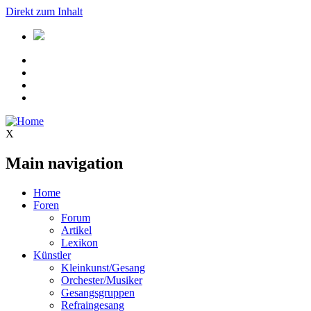
Direkt zum Inhalt
X
Main navigation
Home
Foren
Forum
Artikel
Lexikon
Künstler
Kleinkunst/Gesang
Orchester/Musiker
Gesangsgruppen
Refraingesang