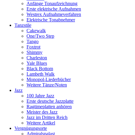
Anfänge Tonaufzeichnung
Erste elektrische Aufnahmen
Westrex Aufnahmeverfahren
Elektrische Tonabnehmer
Tanzstile
Cakewalk
One/Two Step
Tango
Foxtrot
Shimmy
Charleston
Yale Blues
Black Bottom
Lambeth Walk
Monopol-Liederbücher
Weitere Tänze/Noten
Jazz
100 Jahre Jazz
Erste deutsche Jazzplatte
Ragtimeplatten anhören
Meister des Jazz
Jazz im Dritten Reich
Weitere Artikel
Vergnügungsorte
Admiralspalast