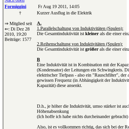
Nach oben
Formiggini
Fr Aug 19 2011, 14:05
†
Kurzer Ausflug in die Elektrik
A.
⇒ Mitglied seit
1.Parallelschaltung von Induktivitäten (Spulen):
⇐: Di Dez 28
Die Gesamtinduktivität ist
kleiner
als die einer ei
2010, 19:20
Beiträge: 1577
2.Reihenschaltung von Induktivitäten (Spulen):
Die Gesamtinduktivität ist
größer
als die einer ei
B
Eine Induktivität ist in Kombination mit der Kapazi
(Kondensator) der Leitungen ein Schwingkreis. Die
elektrischer Tiefpass - also ein "Rauschfilter", der 
gewissen Frequenz (in Abhängigkeit der Induktivit
Kapazität) diese ansenkt.
D.h., je höher die Induktivität, umso stärker ist auc
Höhenabsenkung
(Ich hoffe ich habe nichts durcheinander gebracht)
Also, ist es vollkommen richtig, das sich bei der 