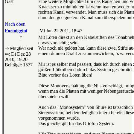
Gast
Eine weitere Möglichkeit um das Rauschen und vo
Knackser zu minimieren ist wenn man entweder nu
rechten Kanal verwendet. Man muss sich die Platt
dann den geeigneteren Kanal zum überspielen nut
Nach oben
Formiggini
Mi Jun 22 2011, 18:47
†
Mit Löten direkt an den Kabelstiften des Tonabne
etwas vorsichtig sein.
Wer noch nie gelötet hat, kann diese zwei Stifte a
⇒ Mitglied seit
einem dünnen Draht zusammenwickeln, bzw. verz
⇐: Di Dez 28
2010, 19:20
Mir ist es selber mal passiert, dass ich durch einen
Beiträge: 1577
großen Lötkolben dadurch das System geschrottet 
Bitte vorher das Löten üben!
Diese Monoverschaltung die Nils vorschlägt, brin
wenn man die Platten mit weniger Nebengeräusch
überspielen will!
Auch das "Monosystem" von Shure ist tatsächlich 
Stereosystem, bei dem lediglich intern bereits dies
vorgenommen wurde.
Das gleiche gilt für das Ortofon System.