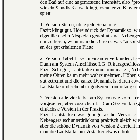
den Baß auf eine angemessene Intensität, also "pro
wie ein Standbaß etwa klingt, wenn er zu Klavier
spielt.
1. Version Stereo, ohne jede Schaltung.
Fazit: klingt gut, Höreindruck der Dynamik so, wi
eigentlich beim Abspielen gewohnt sind. Nebenge
nur zu hören, wenn man die Ohren etwas "anspitzt
an der gut erhaltenen Platte.
2. Version Kabel L+G miteinander verbunden, L
Dann am System Anschlüsse LG+R kurzgeschloss
Fazit: Sehr gut, Lautstärke nimmt minimal zu, Ne
meine Ohren kaum mehr wahrzunehmen. Höhen se
gut getrennt und die ganze Dynamik ist durch et
Lautstärke und scheinbar größeren Tonumfang sehr
3. Version alle vier kabel am System wie vom Hers
vorgesehen, aber zusätzlich L+R am System kurzg
einfachste Version in der Praxis.
Fazit: Lautstärke etwas geringer als bei Version 2,
Nebengeräuschunterdrückung praktisch gleich wie 
aber die schöne Dynamik von Version 2 erreicht 
man die Lautstärke am Vestärker etwas erhöht.