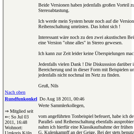
Beide Versionen haben jedenfalls großen Vorteil z
Stereoabtastung.
Ich werde mein System heute noch auf die Version
Reihenschaltung umrüsten. Das lohnt sich !
Interessant wäre noch zu den zwei akustischen Bei
eine Version "ohne alles" in Stereo gewesen.
Ich kann zur Zeit leider keine Überspielungen mac
Jedenfalls vielen Dank ! Die Diskusssion darüber i
Bereicherung und in dieser Form mit Beispielen u
jedenfalls nicht nochmal im Netz zu finden.
Gruß, Nils
Nach oben
Rundfunkonkel
Do Aug 18 2011, 00:46
Werte Sammlerkollegen,
⇒ Mitglied seit
vom angeführten Tonbeispiel befeuert, habe ich de
⇐: So Jul 03
Parallel- und Reihenschaltung ebenfalls ausprobiert
2011, 16:48
nahm ich hierfür eine Klassikaufnahme der frühen 
Wohnort:
G. Kulenkampff an der Geige. Bei der stets benutz
Umkreis Köln