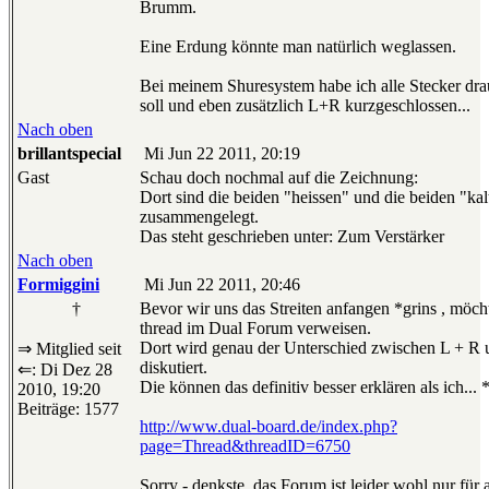
Brumm.
Eine Erdung könnte man natürlich weglassen.
Bei meinem Shuresystem habe ich alle Stecker drau
soll und eben zusätzlich L+R kurzgeschlossen...
Nach oben
brillantspecial
Mi Jun 22 2011, 20:19
Gast
Schau doch nochmal auf die Zeichnung:
Dort sind die beiden "heissen" und die beiden "ka
zusammengelegt.
Das steht geschrieben unter: Zum Verstärker
Nach oben
Formiggini
Mi Jun 22 2011, 20:46
†
Bevor wir uns das Streiten anfangen *grins , möcht
thread im Dual Forum verweisen.
Dort wird genau der Unterschied zwischen L + R 
⇒ Mitglied seit
diskutiert.
⇐: Di Dez 28
Die können das definitiv besser erklären als ich... 
2010, 19:20
Beiträge: 1577
http://www.dual-board.de/index.php?
page=Thread&threadID=6750
Sorry - denkste, das Forum ist leider wohl nur für