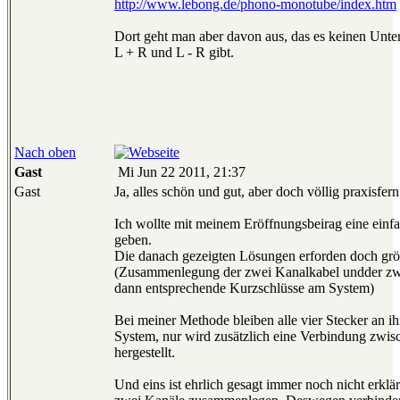
http://www.lebong.de/phono-monotube/index.htm
Dort geht man aber davon aus, das es keinen Unte
L + R und L - R gibt.
Nach oben
Gast
Mi Jun 22 2011, 21:37
Gast
Ja, alles schön und gut, aber doch völlig praxisfern
Ich wollte mit meinem Eröffnungsbeirag eine ein
geben.
Die danach gezeigten Lösungen erforden doch gr
(Zusammenlegung der zwei Kanalkabel undder zw
dann entsprechende Kurzschlüsse am System)
Bei meiner Methode bleiben alle vier Stecker an i
System, nur wird zusätzlich eine Verbindung zwi
hergestellt.
Und eins ist ehrlich gesagt immer noch nicht erklär