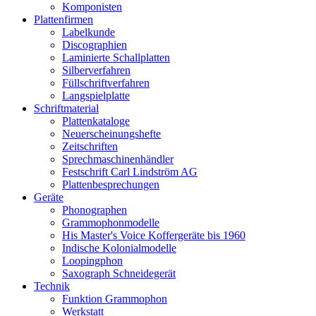
Komponisten
Plattenfirmen
Labelkunde
Discographien
Laminierte Schallplatten
Silberverfahren
Füllschriftverfahren
Langspielplatte
Schriftmaterial
Plattenkataloge
Neuerscheinungshefte
Zeitschriften
Sprechmaschinenhändler
Festschrift Carl Lindström AG
Plattenbesprechungen
Geräte
Phonographen
Grammophonmodelle
His Master's Voice Koffergeräte bis 1960
Indische Kolonialmodelle
Loopingphon
Saxograph Schneidegerät
Technik
Funktion Grammophon
Werkstatt