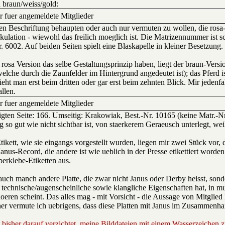
n braun/weiss/gold:
ur fuer angemeldete Mitglieder
en Beschriftung behaupten oder auch nur vermuten zu wollen, die rosa
kulation - wiewohl das freilich moeglich ist. Die Matrizennummer ist s
 6002. Auf beiden Seiten spielt eine Blaskapelle in kleiner Besetzung. D
 rosa Version das selbe Gestaltungsprinzip haben, liegt der braun-Ver
lche durch die Zaunfelder im Hintergrund angedeutet ist); das Pferd is
t man erst beim dritten oder gar erst beim zehnten Blick. Mir jedenfalls
llen.
ur fuer angemeldete Mitglieder
ten Seite: 166. Umseitig: Krakowiak, Best.-Nr. 10165 (keine Matr.-Nr
 so gut wie nicht sichtbar ist, von staerkerem Geraeusch unterlegt, weil 
kett, wie sie eingangs vorgestellt wurden, liegen mir zwei Stück vor, d
anus-Record, die andere ist wie ueblich in der Presse etikettiert worde
erklebe-Etiketten aus.
s auch manch andere Platte, die zwar nicht Janus oder Derby heisst, sond
e technische/augenscheinliche sowie klangliche Eigenschaften hat, in 
eren scheint. Das alles mag - mit Vorsicht - die Aussage von Mitglied 
eher vermute ich uebrigens, dass diese Platten mit Janus im Zusammenha
bisher darauf verzichtet, meine Bilddateien mit einem Wasserzeichen z