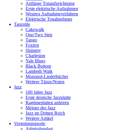
Anfänge Tonaufzeichnung
Erste elektrische Aufnahmen
Westrex Aufnahmeverfahren
Elektrische Tonabnehmer
Tanzstile
Cakewalk
One/Two Step
Tango
Foxtrot
Shimmy
Charleston
Yale Blues
Black Bottom
Lambeth Walk
Monopol-Liederbücher
Weitere Tänze/Noten
Jazz
100 Jahre Jazz
Erste deutsche Jazzplatte
Ragtimeplatten anhören
Meister des Jazz
Jazz im Dritten Reich
Weitere Artikel
Vergnügungsorte
Admiralspalast