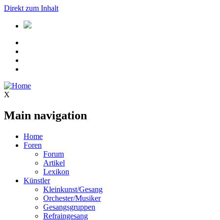
Direkt zum Inhalt
X
Main navigation
Home
Foren
Forum
Artikel
Lexikon
Künstler
Kleinkunst/Gesang
Orchester/Musiker
Gesangsgruppen
Refraingesang