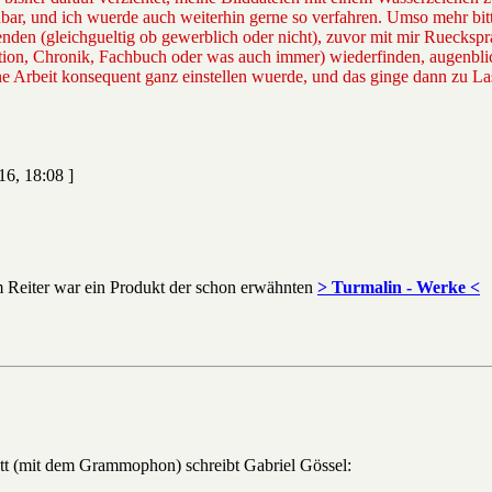
ar, und ich wuerde auch weiterhin gerne so verfahren. Umso mehr bitte
nden (gleichgueltig ob gewerblich oder nicht), zuvor mit mir Rueckspr
tation, Chronik, Fachbuch oder was auch immer) wiederfinden, augenb
ne Arbeit konsequent ganz einstellen wuerde, und das ginge dann zu La
16, 18:08 ]
m Reiter war ein Produkt der schon erwähnten
> Turmalin - Werke <
tt (mit dem Grammophon) schreibt Gabriel Gössel: