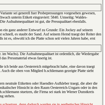
-Variante sei generell fuer Probepressungen vorgesehen gewesen,
chwach unterm Etikett eingraviert: 5840. Umseitig: Waldes-
ie Aufnahmequalitaet ist gut, die Pressqualitaet ebenfalls.
sion ein ganz anderer Entwurf zu Grunde: Ein Jockey auf seinem
t schnell, es staubt der Sand. Auf seinem Hemd traegt der Reiter den
 ist es, obwohl ich die Platte schon seit vielen Jahren habe, erst
. im Wachs). Die Aufnahmequalitaet ist ordentlich, die Wiedergabe
das Pressmaterial etwas faserig ist.
ie ich beide aus Oesterreich mitgebracht habe, eine davon traegt
n. Auch die oben von Mitglied h.schliemann gezeigte Platte sieht
ern neutrale Etiketten oder Haendler-Aufkleber traegt, die aber die
musikalischer Hinsicht in den Raum Oesterreich-Ungarn oder in den
h.schliemann stuetzen, die Firma sei stark im Wiener Dunstkreis
ng stehen.
u schuetzen, denn dadurch werden sie in aesthetischer Hinsicht