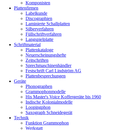
Komponisten
Plattenfirmen
Labelkunde
Discographien
Laminierte Schallplatten
Silberverfahren
Füllschriftverfahren
Langspielplatte
Schriftmaterial
Plattenkataloge
Neuerscheinungshefte
Zeitschriften
Sprechmaschinenhändler
Festschrift Carl Lindström AG
Plattenbesprechungen
Geräte
Phonographen
Grammophonmodelle
His Master's Voice Koffergeräte bis 1960
Indische Kolonialmodelle
Loopingphon
Saxograph Schneidegerät
Technik
Funktion Grammophon
Werkstatt