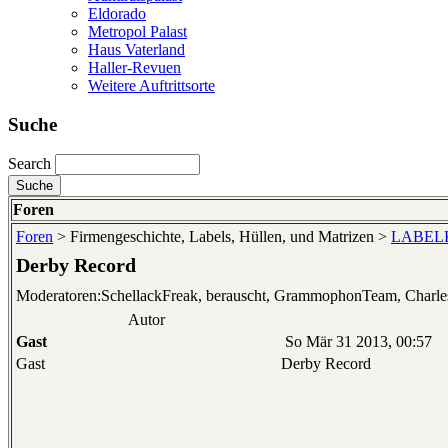
Eldorado
Metropol Palast
Haus Vaterland
Haller-Revuen
Weitere Auftrittsorte
Suche
Search
Foren
Foren
> Firmengeschichte, Labels, Hüllen, und Matrizen >
LABELKU
Derby Record
Moderatoren:SchellackFreak, berauscht, GrammophonTeam, Charl
Autor
Gast
So Mär 31 2013, 00:57
Gast
Derby Record