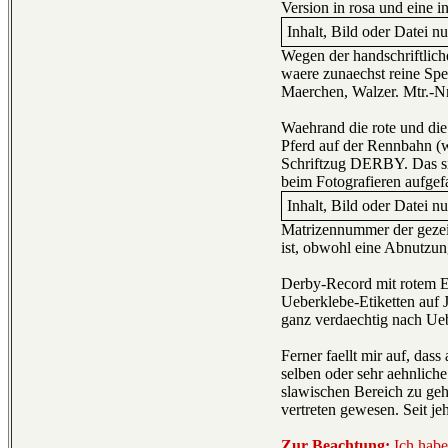
Version in rosa und eine i
Inhalt, Bild oder Datei n
Wegen der handschriftlich
waere zunaechst reine Spe
Maerchen, Walzer. Mtr.-Nr.
Waehrand die rote und die
Pferd auf der Rennbahn (we
Schriftzug DERBY. Das sieh
beim Fotografieren aufgefa
Inhalt, Bild oder Datei n
Matrizennummer der gezeig
ist, obwohl eine Abnutzung
Derby-Record mit rotem Eti
Ueberklebe-Etiketten auf J
ganz verdaechtig nach Ueb
Ferner faellt mir auf, das
selben oder sehr aehnlich
slawischen Bereich zu geho
vertreten gewesen. Seit j
Zur Beachtung:
Ich habe 