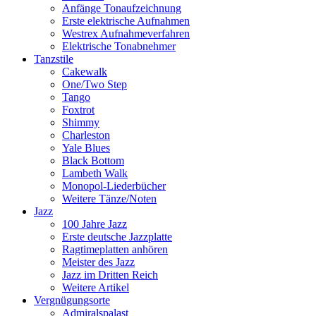
Anfänge Tonaufzeichnung
Erste elektrische Aufnahmen
Westrex Aufnahmeverfahren
Elektrische Tonabnehmer
Tanzstile
Cakewalk
One/Two Step
Tango
Foxtrot
Shimmy
Charleston
Yale Blues
Black Bottom
Lambeth Walk
Monopol-Liederbücher
Weitere Tänze/Noten
Jazz
100 Jahre Jazz
Erste deutsche Jazzplatte
Ragtimeplatten anhören
Meister des Jazz
Jazz im Dritten Reich
Weitere Artikel
Vergnügungsorte
Admiralspalast