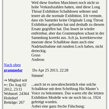
Weil diese fruehen Maschinen noch nicht so
hohe Verkaufszahlen hatten, sind diese Long
Throat Exhibition Schalldosen seltener und
teurer als die normale Exhibition. Ich vermute,
dass ein Sammler keine Originale Long Throat
Exhibition gefunden hat und deshalb zu diesem
Ersatz gegriffen hat. Das Insert ist wieder
entfernbar, aber das Grammophon schaut in der
Sammlung korrekt aus. Ach ja, korrekterweise
muesste diese Schalldose dann auch eine
Nadelaufnahme mit rundem Loch haben, nicht
dreieckig.
Gruss
Andreas
Nach oben
grammofar
Do Apr 25 2013, 22:28
Stimmt!
⇒ Mitglied seit
...auch ist es unwahrscheinlich eine solche
⇐: Do Aug 02
Schalldose mit dem Schriftzug His Master´s
2012, 23:11
Voice zu bekommen. Das waren ehr die letzten
Wohnort: 24364
Exhibition Modelle wie sie noch bis ca. 1924
Holzdorf
gefertigt wurden.
Beiträge: 267
Anbei eine ganz freche Fälschung: