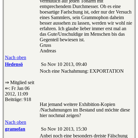
vermutlich auf jeden Tonarm mit
entsprechendem Durchmesser. Ob es eine
boesartige Faelschung ist, oder nur der Versuch
eines Sammlers, sein Grammophon daheim
besser aussehen zu lassen, werden wir wohl nie
erfahren. Ich glaube lieber immer erst mal an
das Gute/Unschuldige im Menschen bis das
Gegenteil bewiesen ist.
Gruss
Andreas
Nach oben
Hedensö
So Nov 10 2013, 09:40
Noch eine Nachahmung: EXPORTATION
⇒ Mitglied seit
⇐: Fr Jan 06
2012, 11:09
Beiträge: 918
Hat jemand weitere Exhibition-Kopien
/Nachahmungen im Bestand und möchte diese
hier nochmal zeigen?
Nach oben
gramofan
So Nov 10 2013, 15:30
Anbei noch eine besonders dreiste Fälschung