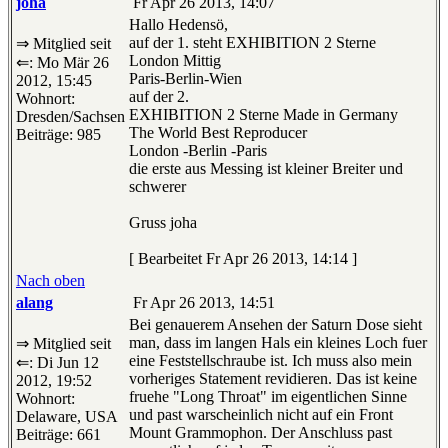
joha
Fr Apr 26 2013, 14:07
Hallo Hedensö,
auf der 1. steht EXHIBITION 2 Sterne
⇒ Mitglied seit
London Mittig
⇐: Mo Mär 26
Paris-Berlin-Wien
2012, 15:45
auf der 2.
Wohnort:
EXHIBITION 2 Sterne Made in Germany
Dresden/Sachsen
The World Best Reproducer
Beiträge: 985
London -Berlin -Paris
die erste aus Messing ist kleiner Breiter und
schwerer
Gruss joha
[ Bearbeitet Fr Apr 26 2013, 14:14 ]
Nach oben
alang
Fr Apr 26 2013, 14:51
Bei genauerem Ansehen der Saturn Dose sieht
man, dass im langen Hals ein kleines Loch fuer
⇒ Mitglied seit
eine Feststellschraube ist. Ich muss also mein
⇐: Di Jun 12
vorheriges Statement revidieren. Das ist keine
2012, 19:52
fruehe "Long Throat" im eigentlichen Sinne
Wohnort:
und past warscheinlich nicht auf ein Front
Delaware, USA
Mount Grammophon. Der Anschluss past
Beiträge: 661