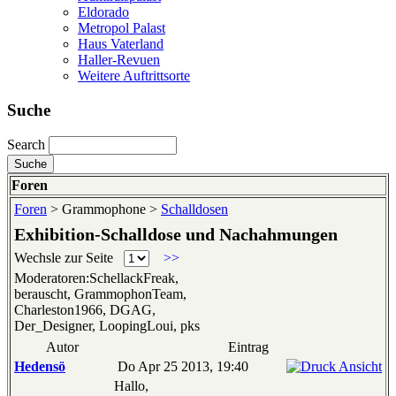
Eldorado
Metropol Palast
Haus Vaterland
Haller-Revuen
Weitere Auftrittsorte
Suche
Search
Foren
Foren
> Grammophone >
Schalldosen
Exhibition-Schalldose und Nachahmungen
Wechsle zur Seite
>>
Moderatoren:SchellackFreak,
berauscht, GrammophonTeam,
Charleston1966, DGAG,
Der_Designer, LoopingLoui, pks
Autor
Eintrag
Hedensö
Do Apr 25 2013, 19:40
Hallo,