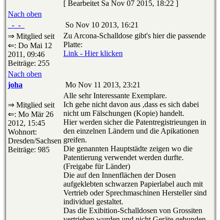
[ Bearbeitet Sa Nov 07 2015, 18:22 ]
Nach oben
_-_-_
So Nov 10 2013, 16:21
Zu Arcona-Schalldose gibt's hier die passende
⇒ Mitglied seit
Platte:
⇐: Do Mai 12
Link - Hier klicken
2011, 09:46
Beiträge: 255
Nach oben
joha
Mo Nov 11 2013, 23:21
Alle sehr Interessante Exemplare.
Ich gehe nicht davon aus ,dass es sich dabei
⇒ Mitglied seit
nicht um Fälschungen (Kopie) handelt.
⇐: Mo Mär 26
Hier werden sicher die Patentregistrieungen in
2012, 15:45
den einzelnen Ländern und die Apikationen
Wohnort:
greifen.
Dresden/Sachsen
Die genannten Hauptstädte zeigen wo die
Beiträge: 985
Patentierung verwendet werden durfte.
(Freigabe für Länder)
Die auf den Innenflächen der Dosen
aufgeklebten schwarzen Papierlabel auch mit
Vertrieb oder Sprechmaschinen Hersteller sind
individuel gestaltet.
Das die Exibition-Schalldosen von Grossiten
vertrieben wurden und nicht Geräte gebunden