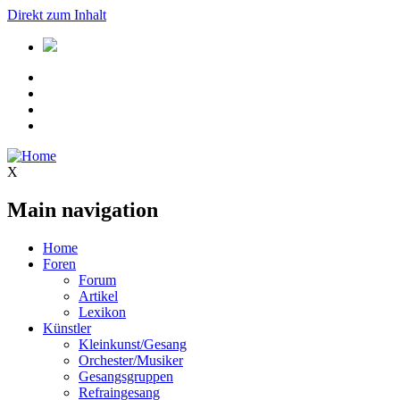
Direkt zum Inhalt
X
Main navigation
Home
Foren
Forum
Artikel
Lexikon
Künstler
Kleinkunst/Gesang
Orchester/Musiker
Gesangsgruppen
Refraingesang