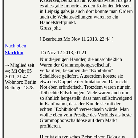
Kaiserzeit,Denkt mal an Kolonialwaren da gab
es alles ,alle Importe aus den Kolonien.Messen
in Leipzig gabs ja auch dort konnte man Ordern
auch die Weltausstellungen waren so ein
Handelstreffpunkt.
Gruss joha
[ Bearbeitet Mo Nov 11 2013, 23:44 ]
Nach oben
Starkton
Di Nov 12 2013, 01:21
Nur diejenigen Händler, die ausschließlich
Waren der Grammophongesellschaft
⇒ Mitglied seit
verkauften, bekamen die "Exhibition"
⇐: Mi Okt 05
Schalldose geliefert. Ausserdem kostete sie
2011, 21:47
etwa das Doppelte der Imitationen. Da macht
Wohnort: Berlin
Not eben erfinderisch. Trotzdem waren nur ein
Beiträge: 1878
Teil echte Fälschungen. Viele waren auch nur
so ähnlich hergestellt, dass man stillschweigend
in Kauf nahm, dass der Kunde sie mit der
echten "Exhibition" verwechseln würde. Man
wollte eben vom Prestige des Vorbilds als beste
Grammophonschalldose auf dem Markt
profitieren.
Hier ist ein typisches Beispiel von Beka aus