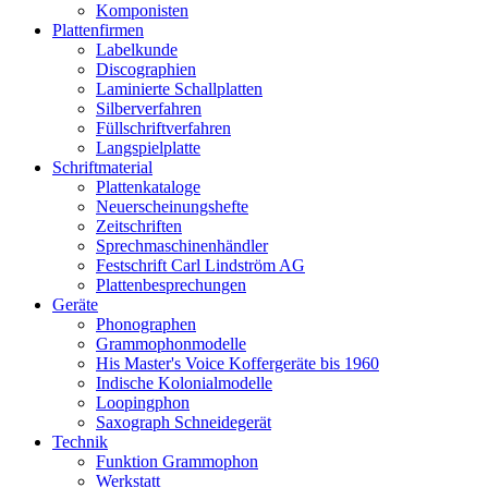
Komponisten
Plattenfirmen
Labelkunde
Discographien
Laminierte Schallplatten
Silberverfahren
Füllschriftverfahren
Langspielplatte
Schriftmaterial
Plattenkataloge
Neuerscheinungshefte
Zeitschriften
Sprechmaschinenhändler
Festschrift Carl Lindström AG
Plattenbesprechungen
Geräte
Phonographen
Grammophonmodelle
His Master's Voice Koffergeräte bis 1960
Indische Kolonialmodelle
Loopingphon
Saxograph Schneidegerät
Technik
Funktion Grammophon
Werkstatt