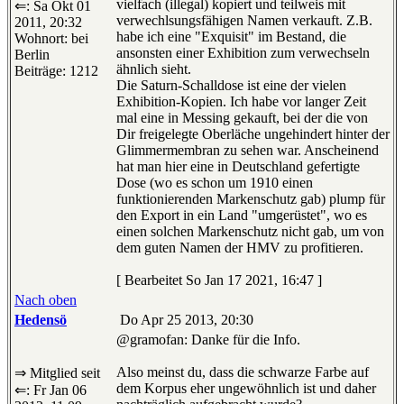
vielfach (illegal) kopiert und teilweis mit
⇐: Sa Okt 01
verwechlsungsfähigen Namen verkauft. Z.B.
2011, 20:32
habe ich eine "Exquisit" im Bestand, die
Wohnort: bei
ansonsten einer Exhibition zum verwechseln
Berlin
ähnlich sieht.
Beiträge: 1212
Die Saturn-Schalldose ist eine der vielen
Exhibition-Kopien. Ich habe vor langer Zeit
mal eine in Messing gekauft, bei der die von
Dir freigelegte Oberläche ungehindert hinter der
Glimmermembran zu sehen war. Anscheinend
hat man hier eine in Deutschland gefertigte
Dose (wo es schon um 1910 einen
funktionierenden Markenschutz gab) plump für
den Export in ein Land "umgerüstet", wo es
einen solchen Markenschutz nicht gab, um von
dem guten Namen der HMV zu profitieren.
[ Bearbeitet So Jan 17 2021, 16:47 ]
Nach oben
Hedensö
Do Apr 25 2013, 20:30
@gramofan: Danke für die Info.
Also meinst du, dass die schwarze Farbe auf
⇒ Mitglied seit
dem Korpus eher ungewöhnlich ist und daher
⇐: Fr Jan 06