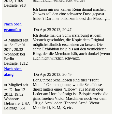
nachträglich aufgebracht wurde?
2012, 11:09
Beiträge: 918
Ich kann mir nur keinen Reim darauf machen.
Zu was soll den eine schwarze Dose gepasst
haben? Darunter blitzt zumindest das Messing...
Nach oben
gramofan
Do Apr 25 2013, 20:47
Ich denke mal die Schwarzfärbung ist dem
Versuch geschuldet, die Kopie dem Original
⇒ Mitglied seit
möglichst ähnlich erscheinen zu lassen. Die
⇐: Sa Okt 01
echte Exhibition ist ja bis auf den vernickleten
2011, 20:32
Ring, der die Membran hält, auch dunkel (wenn
Wohnort: bei
auch nicht wirklich schwarz).
Berlin
Beiträge: 1212
Nach oben
alang
Do Apr 25 2013, 20:49
Long throat Schalldosen sind fuer "Front
Mount" Grammophone, wo die Schalldose
⇒ Mitglied seit
direct mittels eines "Elbow" aus Metall oder
⇐: Di Jun 12
Leder am Horn befestigt ist. Beispielsweise die
2012, 19:52
ganz fruehen Victor Maschinen noch vor dem
Wohnort:
"Rigid Arm" oder "Tapered Arm". Victor
Delaware, USA
Modelle D, E, M, R, etc.
Beiträge: 661