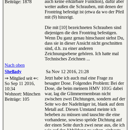
auch keine erklärbare Funktion), dafür aber
Beiträge: 1878
weiter außen die Schrauben, mit denen der
Frontring befestigt ist (etwa da wo der Pfeil
mit (9) hinzeigt.
Die mit [10] bezeichneten Schrauben sind
diejenigen die den Frontring befestigen.
Wenn Du ganz genau hinschaust siehst Du,
dass sie in dieser Ansicht nicht geschnitten
sind, d.h. zu einer anderen
Zeichnungsebene gehören. Ich hatte mal
Technisches Zeichnen ...
Nach oben
Shellady
Sa Nov 12 2016, 21:28
Jetzt habe ich auch mal eine Frage zu
⇒ Mitglied seit ⇐:
besagter Dose. Folgendes Problem: Bei der
So Sep 11 2016,
Dose, die beim meinem HMV 101G dabei
10:34
war, lag die Glimmermembran nicht
Wohnort: München
zwischen zwei Dichtungen, sondern auf der
Beiträge: 105
Seite wo der Nadelträger ist, blank auf dem
Metall auf. Diesen Umstand meinte ich
beheben zu müssen und tauschte die eine
vorhandene, sowieso spröde Dichtung auf
der einen Seite durch zwei neue aus, die ich