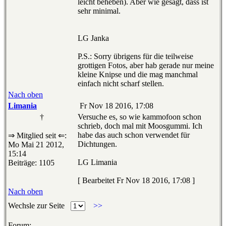
leicht beheben). Aber wie gesagt, dass ist
sehr minimal.
LG Janka
P.S.: Sorry übrigens für die teilweise
grottigen Fotos, aber hab gerade nur meine
kleine Knipse und die mag manchmal
einfach nicht scharf stellen.
Nach oben
Limania
Fr Nov 18 2016, 17:08
†
Versuche es, so wie kammofoon schon
schrieb, doch mal mit Moosgummi. Ich
habe das auch schon verwendet für
⇒ Mitglied seit ⇐:
Dichtungen.
Mo Mai 21 2012,
15:14
LG Limania
Beiträge: 1105
[ Bearbeitet Fr Nov 18 2016, 17:08 ]
Nach oben
Wechsle zur Seite
>>
Forum: