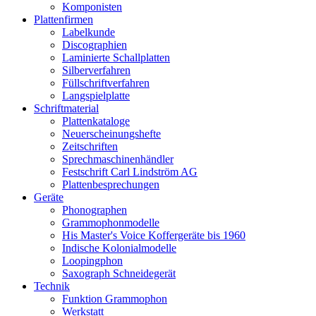
Komponisten
Plattenfirmen
Labelkunde
Discographien
Laminierte Schallplatten
Silberverfahren
Füllschriftverfahren
Langspielplatte
Schriftmaterial
Plattenkataloge
Neuerscheinungshefte
Zeitschriften
Sprechmaschinenhändler
Festschrift Carl Lindström AG
Plattenbesprechungen
Geräte
Phonographen
Grammophonmodelle
His Master's Voice Koffergeräte bis 1960
Indische Kolonialmodelle
Loopingphon
Saxograph Schneidegerät
Technik
Funktion Grammophon
Werkstatt