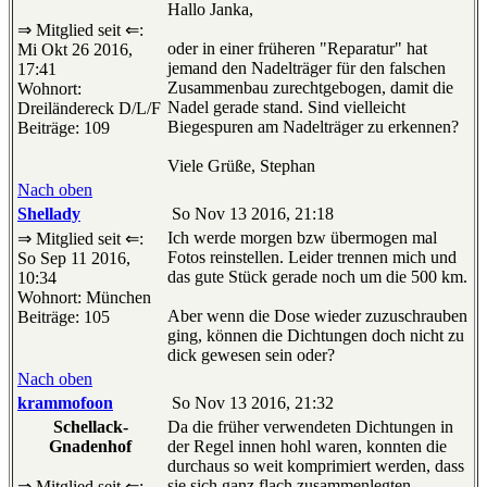
Hallo Janka,
⇒ Mitglied seit ⇐:
oder in einer früheren "Reparatur" hat
Mi Okt 26 2016,
jemand den Nadelträger für den falschen
17:41
Zusammenbau zurechtgebogen, damit die
Wohnort:
Nadel gerade stand. Sind vielleicht
Dreiländereck D/L/F
Biegespuren am Nadelträger zu erkennen?
Beiträge: 109
Viele Grüße, Stephan
Nach oben
Shellady
So Nov 13 2016, 21:18
Ich werde morgen bzw übermogen mal
⇒ Mitglied seit ⇐:
Fotos reinstellen. Leider trennen mich und
So Sep 11 2016,
das gute Stück gerade noch um die 500 km.
10:34
Wohnort: München
Aber wenn die Dose wieder zuzuschrauben
Beiträge: 105
ging, können die Dichtungen doch nicht zu
dick gewesen sein oder?
Nach oben
krammofoon
So Nov 13 2016, 21:32
Schellack-
Da die früher verwendeten Dichtungen in
Gnadenhof
der Regel innen hohl waren, konnten die
durchaus so weit komprimiert werden, dass
sie sich ganz flach zusammenlegten.
⇒ Mitglied seit ⇐: