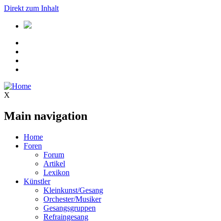
Direkt zum Inhalt
X
Main navigation
Home
Foren
Forum
Artikel
Lexikon
Künstler
Kleinkunst/Gesang
Orchester/Musiker
Gesangsgruppen
Refraingesang