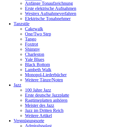
Anfänge Tonaufzeichnung
Erste elektrische Aufnahmen
Westrex Aufnahmeverfahren
Elektrische Tonabnehmer
Tanzstile
Cakewalk
One/Two Step
Tango
Foxtrot
Shimmy
Charleston
Yale Blues
Black Bottom
Lambeth Walk
Monopol-Liederbücher
Weitere Tänze/Noten
Jazz
100 Jahre Jazz
Erste deutsche Jazzplatte
Ragtimeplatten anhören
Meister des Jazz
Jazz im Dritten Reich
Weitere Artikel
Vergnügungsorte
Admiralspalast