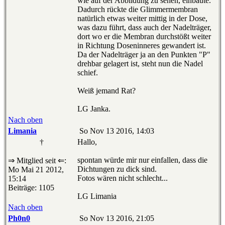
wie auf der Abbildung zu sehen, einbaute.
Dadurch rückte die Glimmermembran
natürlich etwas weiter mittig in der Dose,
was dazu führt, dass auch der Nadelträger,
dort wo er die Membran durchstößt weiter
in Richtung Doseninneres gewandert ist.
Da der Nadelträger ja an den Punkten "P"
drehbar gelagert ist, steht nun die Nadel
schief.
Weiß jemand Rat?
LG Janka.
Nach oben
Limania
So Nov 13 2016, 14:03
†
Hallo,
spontan würde mir nur einfallen, dass die
⇒ Mitglied seit ⇐:
Dichtungen zu dick sind.
Mo Mai 21 2012,
Fotos wären nicht schlecht...
15:14
Beiträge: 1105
LG Limania
Nach oben
Ph0n0
So Nov 13 2016, 21:05