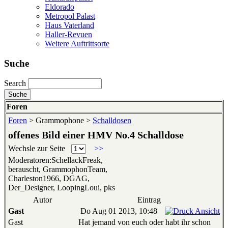
Eldorado
Metropol Palast
Haus Vaterland
Haller-Revuen
Weitere Auftrittsorte
Suche
Search
Foren
Foren
> Grammophone >
Schalldosen
offenes Bild einer HMV No.4 Schalldose
Wechsle zur Seite
>>
Moderatoren:SchellackFreak,
berauscht, GrammophonTeam,
Charleston1966, DGAG,
Der_Designer, LoopingLoui, pks
Autor
Eintrag
Gast
Do Aug 01 2013, 10:48
Gast
Hat jemand von euch oder habt ihr schon