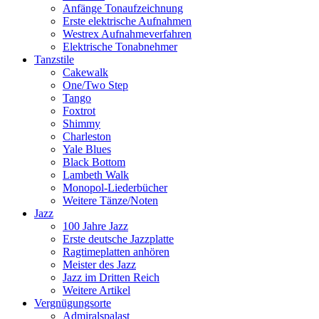
Anfänge Tonaufzeichnung
Erste elektrische Aufnahmen
Westrex Aufnahmeverfahren
Elektrische Tonabnehmer
Tanzstile
Cakewalk
One/Two Step
Tango
Foxtrot
Shimmy
Charleston
Yale Blues
Black Bottom
Lambeth Walk
Monopol-Liederbücher
Weitere Tänze/Noten
Jazz
100 Jahre Jazz
Erste deutsche Jazzplatte
Ragtimeplatten anhören
Meister des Jazz
Jazz im Dritten Reich
Weitere Artikel
Vergnügungsorte
Admiralspalast