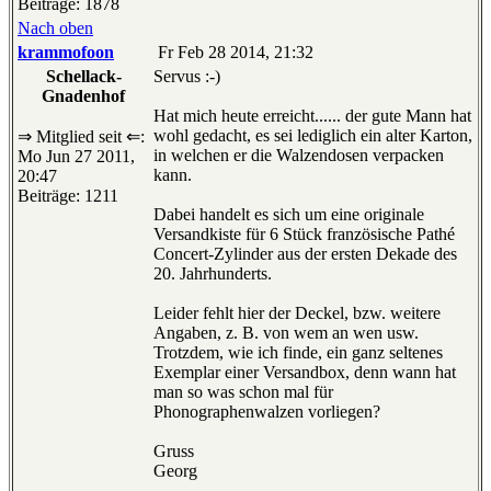
Beiträge: 1878
Nach oben
krammofoon
Fr Feb 28 2014, 21:32
Schellack-
Servus :-)
Gnadenhof
Hat mich heute erreicht...... der gute Mann hat
wohl gedacht, es sei lediglich ein alter Karton,
⇒ Mitglied seit ⇐:
in welchen er die Walzendosen verpacken
Mo Jun 27 2011,
kann.
20:47
Beiträge: 1211
Dabei handelt es sich um eine originale
Versandkiste für 6 Stück französische Pathé
Concert-Zylinder aus der ersten Dekade des
20. Jahrhunderts.
Leider fehlt hier der Deckel, bzw. weitere
Angaben, z. B. von wem an wen usw.
Trotzdem, wie ich finde, ein ganz seltenes
Exemplar einer Versandbox, denn wann hat
man so was schon mal für
Phonographenwalzen vorliegen?
Gruss
Georg