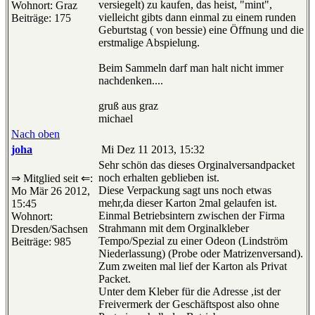
versiegelt) zu kaufen, das heist, "mint",
Wohnort: Graz
vielleicht gibts dann einmal zu einem runden
Beiträge: 175
Geburtstag ( von bessie) eine Öffnung und die
erstmalige Abspielung.
Beim Sammeln darf man halt nicht immer
nachdenken....
gruß aus graz
michael
Nach oben
joha
Mi Dez 11 2013, 15:32
Sehr schön das dieses Orginalversandpacket
noch erhalten geblieben ist.
⇒ Mitglied seit ⇐:
Diese Verpackung sagt uns noch etwas
Mo Mär 26 2012,
mehr,da dieser Karton 2mal gelaufen ist.
15:45
Einmal Betriebsintern zwischen der Firma
Wohnort:
Strahmann mit dem Orginalkleber
Dresden/Sachsen
Tempo/Spezial zu einer Odeon (Lindström
Beiträge: 985
Niederlassung) (Probe oder Matrizenversand).
Zum zweiten mal lief der Karton als Privat
Packet.
Unter dem Kleber für die Adresse ,ist der
Freivermerk der Geschäftspost also ohne