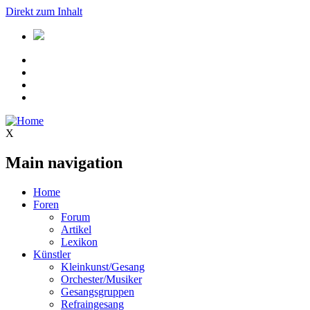
Direkt zum Inhalt
X
Main navigation
Home
Foren
Forum
Artikel
Lexikon
Künstler
Kleinkunst/Gesang
Orchester/Musiker
Gesangsgruppen
Refraingesang