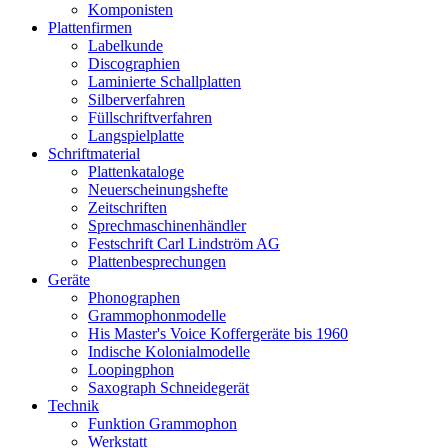
Komponisten
Plattenfirmen
Labelkunde
Discographien
Laminierte Schallplatten
Silberverfahren
Füllschriftverfahren
Langspielplatte
Schriftmaterial
Plattenkataloge
Neuerscheinungshefte
Zeitschriften
Sprechmaschinenhändler
Festschrift Carl Lindström AG
Plattenbesprechungen
Geräte
Phonographen
Grammophonmodelle
His Master's Voice Koffergeräte bis 1960
Indische Kolonialmodelle
Loopingphon
Saxograph Schneidegerät
Technik
Funktion Grammophon
Werkstatt