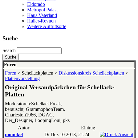
Eldorado
Metropol Palast
Haus Vaterland
Haller-Revuen
Weitere Auftrittsorte
Suche
Search
Foren
Foren
> Schellackplatten >
Diskussionskreis Schellackplatten
>
Plattenvorstellung
Original Versandpäckchen für Schellack-
Platten
Moderatoren:SchellackFreak,
berauscht, GrammophonTeam,
Charleston1966, DGAG,
Der_Designer, LoopingLoui, pks
Autor
Eintrag
monokel
Di Dez 10 2013, 21:24