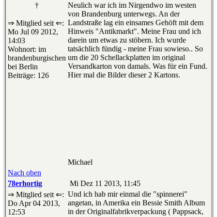
†
Neulich war ich im Nirgendwo im westen
von Brandenburg unterwegs. An der
Landstraße lag ein einsames Gehöft mit dem
⇒ Mitglied seit ⇐:
Hinweis "Antikmarkt". Meine Frau und ich
Mo Jul 09 2012,
darein um etwas zu stöbern. Ich wurde
14:03
tatsächlich fündig - meine Frau sowieso.. So
Wohnort: im
um die 20 Schellackplatten im original
brandenburgischen
Versandkarton von damals. Was für ein Fund.
bei Berlin
Hier mal die Bilder dieser 2 Kartons.
Beiträge: 126
Michael
Nach oben
78erhortig
Mi Dez 11 2013, 11:45
Und ich hab mir einmal die "spinnerei"
⇒ Mitglied seit ⇐:
angetan, in Amerika ein Bessie Smith Album
Do Apr 04 2013,
in der Originalfabrikverpackung ( Pappsack,
12:53