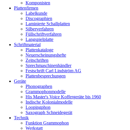
Komponisten
Plattenfirmen
Labelkunde
Discographien
Laminierte Schallplatten
Silberverfahren
Füllschriftverfahren
Langspielplatte
Schriftmaterial
Plattenkataloge
Neuerscheinungshefte
Zeitschriften
Sprechmaschinenhändler
Festschrift Carl Lindström AG
Plattenbesprechungen
Geräte
Phonographen
Grammophonmodelle
His Master's Voice Koffergeräte bis 1960
Indische Kolonialmodelle
Loopingphon
Saxograph Schneidegerät
Technik
Funktion Grammophon
Werkstatt