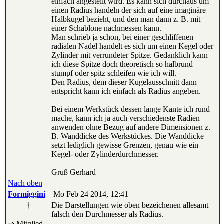
einfach angestellt wird. Es kann sich durchaus um
einen Radius handeln der sich auf eine imaginäre
Halbkugel bezieht, und den man dann z. B. mit
einer Schablone nachmessen kann.
Man schrieb ja schon, bei einer geschliffenen
radialen Nadel handelt es sich um einen Kegel oder
Zylinder mit verrundeter Spitze. Gedanklich kann
ich diese Spitze doch theoretisch so halbrund
stumpf oder spitz schleifen wie ich will.
Den Radius, dem dieser Kugelausschnitt dann
entspricht kann ich einfach als Radius angeben.
Bei einem Werkstück dessen lange Kante ich rund
mache, kann ich ja auch verschiedenste Radien
anwenden ohne Bezug auf andere Dimensionen z.
B. Wanddicke des Werkstückes. Die Wanddicke
setzt lediglich gewisse Grenzen, genau wie ein
Kegel- oder Zylinderdurchmesser.
Gruß Gerhard
Nach oben
Formiggini
Mo Feb 24 2014, 12:41
†
Die Darstellungen wie oben bezeichenen allesamt
falsch den Durchmesser als Radius.
⇒ Mitglied