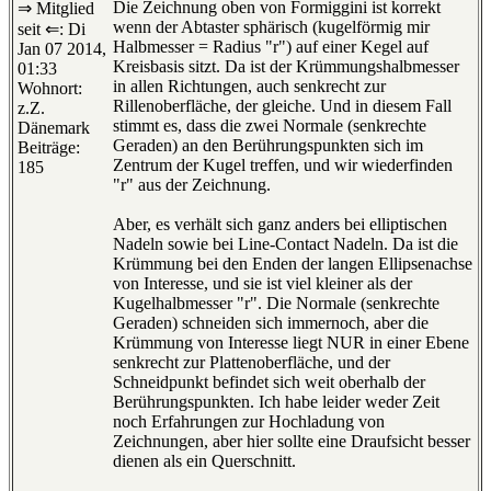
Die Zeichnung oben von Formiggini ist korrekt
⇒ Mitglied
wenn der Abtaster sphärisch (kugelförmig mir
seit ⇐: Di
Halbmesser = Radius "r") auf einer Kegel auf
Jan 07 2014,
Kreisbasis sitzt. Da ist der Krümmungshalbmesser
01:33
in allen Richtungen, auch senkrecht zur
Wohnort:
Rillenoberfläche, der gleiche. Und in diesem Fall
z.Z.
stimmt es, dass die zwei Normale (senkrechte
Dänemark
Geraden) an den Berührungspunkten sich im
Beiträge:
Zentrum der Kugel treffen, und wir wiederfinden
185
"r" aus der Zeichnung.
Aber, es verhält sich ganz anders bei elliptischen
Nadeln sowie bei Line-Contact Nadeln. Da ist die
Krümmung bei den Enden der langen Ellipsenachse
von Interesse, und sie ist viel kleiner als der
Kugelhalbmesser "r". Die Normale (senkrechte
Geraden) schneiden sich immernoch, aber die
Krümmung von Interesse liegt NUR in einer Ebene
senkrecht zur Plattenoberfläche, und der
Schneidpunkt befindet sich weit oberhalb der
Berührungspunkten. Ich habe leider weder Zeit
noch Erfahrungen zur Hochladung von
Zeichnungen, aber hier sollte eine Draufsicht besser
dienen als ein Querschnitt.