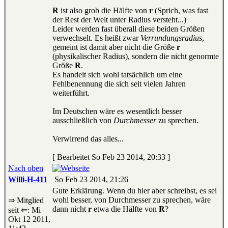
R
ist also grob die Hälfte von
r
(Sprich, was fast
der Rest der Welt unter Radius versteht...)
Leider werden fast überall diese beiden Größen
verwechselt. Es heißt zwar
Verrundungsradius
,
gemeint ist damit aber nicht die Größe
r
(physikalischer Radius), sondern die nicht genormte
Größe
R
.
Es handelt sich wohl tatsächlich um eine
Fehlbenennung die sich seit vielen Jahren
weiterführt.
Im Deutschen wäre es wesentlich besser
ausschließlich von
Durchmesser
zu sprechen.
Verwirrend das alles...
[ Bearbeitet So Feb 23 2014, 20:33 ]
Nach oben
Willi-H-411
So Feb 23 2014, 21:26
Gute Erklärung. Wenn du hier aber schreibst, es sei
wohl besser, von Durchmesser zu sprechen, wäre
⇒ Mitglied
dann nicht
r
etwa die Hälfte von
R
?
seit ⇐: Mi
Okt 12 2011,