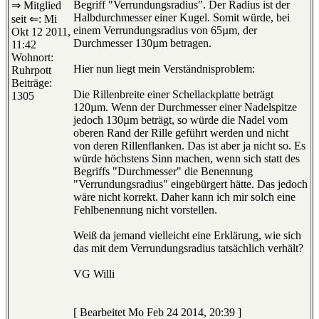
Begriff "Verrundungsradius". Der Radius ist der
⇒ Mitglied
Halbdurchmesser einer Kugel. Somit würde, bei
seit ⇐: Mi
einem Verrundungsradius von 65µm, der
Okt 12 2011,
Durchmesser 130µm betragen.
11:42
Wohnort:
Hier nun liegt mein Verständnisproblem:
Ruhrpott
Beiträge:
Die Rillenbreite einer Schellackplatte beträgt
1305
120µm. Wenn der Durchmesser einer Nadelspitze
jedoch 130µm beträgt, so würde die Nadel vom
oberen Rand der Rille geführt werden und nicht
von deren Rillenflanken. Das ist aber ja nicht so. Es
würde höchstens Sinn machen, wenn sich statt des
Begriffs "Durchmesser" die Benennung
"Verrundungsradius" eingebürgert hätte. Das jedoch
wäre nicht korrekt. Daher kann ich mir solch eine
Fehlbenennung nicht vorstellen.
Weiß da jemand vielleicht eine Erklärung, wie sich
das mit dem Verrundungsradius tatsächlich verhält?
VG Willi
[ Bearbeitet Mo Feb 24 2014, 20:39 ]