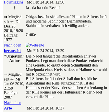
Formiggini
Mo Feb 24 2014, 12:56
†
Ja - da hast du Recht!
Obiges bezieht sich alles auf Platten in Seitenschrift
⇒ Mitglied
und moderne Saphir oder Diamantnadeln.
seit ⇐: Di
Stahlnadeln verhalten sich völlig anders.
Dez 28
2010, 19:20
Grüße
Beiträge:
1577
Nach oben
berauscht
Mo Feb 24 2014, 13:29
"Urgestein"
Die Nadel tangiert die Rillenflanken an zwei
Autor
Punkten. Legt man durch diese Punkte senkrecht
eine Gerade, so ergibt deren Schnittpunkt den
Mittelpunkt eines Kreises, dessen Halbmesser wohl
mit R bezeichnet wird.
⇒ Mitglied
Bei Seitenschrift ist der Schall durch seitliche
seit ⇐: Mi
Auslenkung der Rille aufgezeichnet. Ist der
Jan 06 2010,
Halbmesser der Kurve der seitlichen Auslenkung in
21:59
der Rille kleiner als der Halbmesser R der Nadel
Beiträge:
verzerrt die Platte.
2087
Nach oben
Arto
Mo Feb 24 2014, 16:37