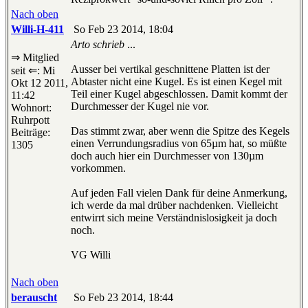
Nach oben
Willi-H-411
So Feb 23 2014, 18:04
Arto schrieb
...
⇒ Mitglied
Ausser bei vertikal geschnittene Platten ist der
seit ⇐: Mi
Abtaster nicht eine Kugel. Es ist einen Kegel mit
Okt 12 2011,
Teil einer Kugel abgeschlossen. Damit kommt der
11:42
Durchmesser der Kugel nie vor.
Wohnort:
Ruhrpott
Das stimmt zwar, aber wenn die Spitze des Kegels
Beiträge:
einen Verrundungsradius von 65µm hat, so müßte
1305
doch auch hier ein Durchmesser von 130µm
vorkommen.
Auf jeden Fall vielen Dank für deine Anmerkung,
ich werde da mal drüber nachdenken. Vielleicht
entwirrt sich meine Verständnislosigkeit ja doch
noch.
VG Willi
Nach oben
berauscht
So Feb 23 2014, 18:44