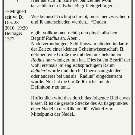
†
Hier hat sich im laufe der Jahrzehnte wohl
tatsächlich ein falscher Begriff eingebürgert...
⇒ Mitglied
Wie berauscht richtig schreibt, muss hier zwischen
r
seit ⇐: Di
und
R
unterschieden werden... *Duden
Dez 28
2010, 19:20
r
gibt vollkommen richtig den physikalischen
Beiträge:
Begriff
Radius
an. Aber...
1577
Nadelverundungen, Schliff usw. mutierten im laufe
der Zeit zu einer kleinen Geheimwissenschaft.
R
definiert eine Größe die mit dem uns bekannten
Radius
nur wenig zu tun hat. Dies ist ein Begriff der
wohl erstmals im englischsprachigem Raum
definiert
wurde und durch "Übersetzungsfehler"
oder anderes bei uns als "Radius" eingedeutscht
wurde. Nur hat die Größe
R
nichts mit der
Definition
r
zu tun...
Hoffentlich wird dies durch das folgende Bild etwas
klarer.
R
ist die gerade Strecke des Auflagepunktes
einer Nadel in der Rille im 90° Winkel zum
Mittelpunkt der Nadel...