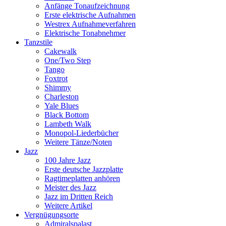
Anfänge Tonaufzeichnung
Erste elektrische Aufnahmen
Westrex Aufnahmeverfahren
Elektrische Tonabnehmer
Tanzstile
Cakewalk
One/Two Step
Tango
Foxtrot
Shimmy
Charleston
Yale Blues
Black Bottom
Lambeth Walk
Monopol-Liederbücher
Weitere Tänze/Noten
Jazz
100 Jahre Jazz
Erste deutsche Jazzplatte
Ragtimeplatten anhören
Meister des Jazz
Jazz im Dritten Reich
Weitere Artikel
Vergnügungsorte
Admiralspalast