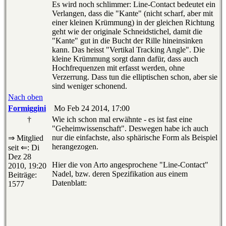
Es wird noch schlimmer: Line-Contact bedeutet ein
Verlangen, dass die "Kante" (nicht scharf, aber mit
einer kleinen Krümmung) in der gleichen Richtung
geht wie der originale Schneidstichel, damit die
"Kante" gut in die Bucht der Rille hineinsinken
kann. Das heisst "Vertikal Tracking Angle". Die
kleine Krümmung sorgt dann dafür, dass auch
Hochfrequenzen mit erfasst werden, ohne
Verzerrung. Dass tun die elliptischen schon, aber sie
sind weniger schonend.
Nach oben
Formiggini
Mo Feb 24 2014, 17:00
†
Wie ich schon mal erwähnte - es ist fast eine
"Geheimwissenschaft". Deswegen habe ich auch
nur die einfachste, also sphärische Form als Beispiel
⇒ Mitglied
herangezogen.
seit ⇐: Di
Dez 28
Hier die von Arto angesprochene "Line-Contact"
2010, 19:20
Nadel, bzw. deren Spezifikation aus einem
Beiträge:
Datenblatt:
1577