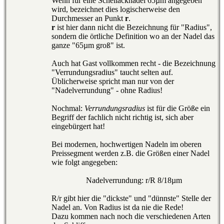
Wenn für eine Schellacknadel 65µm angegeben
wird, bezeichnet dies logischerweise den
Durchmesser an Punkt
r
.
r
ist hier dann nicht die Bezeichnung für "Radius",
sondern die örtliche Definition wo an der Nadel das
ganze "65µm groß" ist.
Auch hat Gast vollkommen recht - die Bezeichnung
"Verrundungsradius" taucht selten auf.
Üblicherweise spricht man nur von der
"Nadelverrundung" - ohne Radius!
Nochmal:
Verrundungsradius
ist für die Größe ein
Begriff der fachlich nicht richtig ist, sich aber
eingebürgert hat!
Bei modernen, hochwertigen Nadeln im oberen
Preissegment werden z.B. die Größen einer Nadel
wie folgt angegeben:
Nadelverrundung: r/R 8/18µm
R/r gibt hier die "dickste" und "dünnste" Stelle der
Nadel an. Von Radius ist da nie die Rede!
Dazu kommen nach noch die verschiedenen Arten