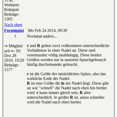
11:42
Wohnort:
Ruhrpott
Beiträge:
1305
Nach oben
Formiggini
Mo Feb 24 2014, 09:39
†
Nochmal anders...
r
und
R
geben zwei vollkommen unterschiedliche
⇒ Mitglied
Verhältnisse in einer Nadel an. Diese sind
seit ⇐: Di
voneinander völlig unabhängig. Diese beiden
Dez 28
Größen werden nur in unserem Sprachgebrauch
2010, 19:20
häufig durcheinander gebracht.
Beiträge:
1577
r
ist die Größe der tatsächlichen Spitze, also das
wirkliche Ende der Nadel.
R
ist eine Größe die
in
der Nadel liegt. Diese gibt
an wie "schnell" die Nadel nach oben hin breiter
wird.
r
kann immer gleich sein,
R
aber
unterschiedlich. Je größer
R
ist, umso schneller
wird die Nadel nach oben breiter.