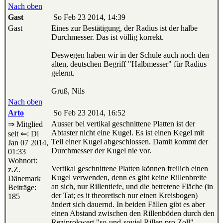
Nach oben
Gast
So Feb 23 2014, 14:39
Gast
Eines zur Bestätigung, der Radius ist der halbe
Durchmesser. Das ist völlig korrekt.
Deswegen haben wir in der Schule auch noch den
alten, deutschen Begriff "Halbmesser" für Radius
gelernt.
Gruß, Nils
Nach oben
Arto
So Feb 23 2014, 16:52
Ausser bei vertikal geschnittene Platten ist der
⇒ Mitglied
Abtaster nicht eine Kugel. Es ist einen Kegel mit
seit ⇐: Di
Teil einer Kugel abgeschlossen. Damit kommt der
Jan 07 2014,
Durchmesser der Kugel nie vor.
01:33
Wohnort:
Vertikal geschnittene Platten können freilich einen
z.Z.
Kugel verwenden, denn es gibt keine Rillenbreite
Dänemark
an sich, nur Rillentiefe, und die betretene Fläche (in
Beiträge:
der Tat; es it theoretisch nur einen Kreisbogen)
185
ändert sich dauernd. In beiden Fällen gibt es aber
einen Abstand zwischen den Rillenböden durch den
Reziprokwert "so-und-soviel Rillen pro Zoll" .