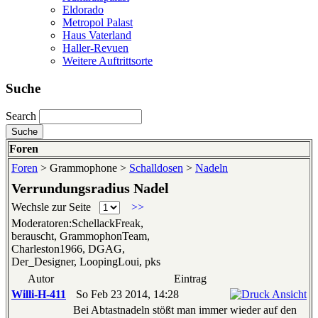
Eldorado
Metropol Palast
Haus Vaterland
Haller-Revuen
Weitere Auftrittsorte
Suche
Search
Foren
Foren
> Grammophone >
Schalldosen
>
Nadeln
Verrundungsradius Nadel
Wechsle zur Seite
>>
Moderatoren:SchellackFreak,
berauscht, GrammophonTeam,
Charleston1966, DGAG,
Der_Designer, LoopingLoui, pks
Autor
Eintrag
Willi-H-411
So Feb 23 2014, 14:28
Bei Abtastnadeln stößt man immer wieder auf den