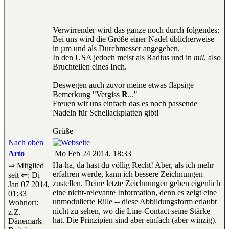
Verwirrender wird das ganze noch durch folgendes:
Bei uns wird die Größe einer Nadel üblicherweise
in µm und als Durchmesser angegeben.
In den USA jedoch meist als Radius und in
mil
, also
Bruchteilen eines Inch.
Deswegen auch zuvor meine etwas flapsige
Bemerkung "Vergiss
R
..."
Freuen wir uns einfach das es noch passende
Nadeln für Schellackplatten gibt!
Grüße
Nach oben
Arto
Mo Feb 24 2014, 18:33
Ha-ha, da hast du völlig Recht! Aber, als ich mehr
⇒ Mitglied
erfahren werde, kann ich bessere Zeichnungen
seit ⇐: Di
zustellen. Deine letzte Zeichnungen geben eigenlich
Jan 07 2014,
eine nicht-relevante Information, denn es zeigt eine
01:33
unmodulierte Rille -- diese Abbildungsform erlaubt
Wohnort:
nicht zu sehen, wo die Line-Contact seine Stärke
z.Z.
hat. Die Prinzipien sind aber einfach (aber winzig).
Dänemark