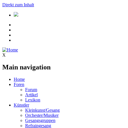
Direkt zum Inhalt
X
Main navigation
Home
Foren
Forum
Artikel
Lexikon
Künstler
Kleinkunst/Gesang
Orchester/Musiker
Gesangsgruppen
Refraingesang