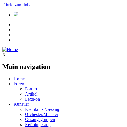
Direkt zum Inhalt
X
Main navigation
Home
Foren
Forum
Artikel
Lexikon
Künstler
Kleinkunst/Gesang
Orchester/Musiker
Gesangsgruppen
Refraingesang