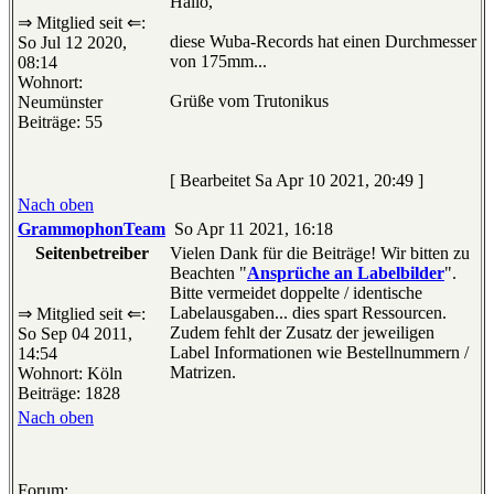
Hallo,
⇒ Mitglied seit ⇐:
diese Wuba-Records hat einen Durchmesser
So Jul 12 2020,
von 175mm...
08:14
Wohnort:
Grüße vom Trutonikus
Neumünster
Beiträge: 55
[ Bearbeitet Sa Apr 10 2021, 20:49 ]
Nach oben
GrammophonTeam
So Apr 11 2021, 16:18
Seitenbetreiber
Vielen Dank für die Beiträge! Wir bitten zu
Beachten "
Ansprüche an Labelbilder
".
Bitte vermeidet doppelte / identische
Labelausgaben... dies spart Ressourcen.
⇒ Mitglied seit ⇐:
Zudem fehlt der Zusatz der jeweiligen
So Sep 04 2011,
Label Informationen wie Bestellnummern /
14:54
Matrizen.
Wohnort: Köln
Beiträge: 1828
Nach oben
Forum: