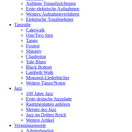
Anfänge Tonaufzeichnung
Erste elektrische Aufnahmen
Westrex Aufnahmeverfahren
Elektrische Tonabnehmer
Tanzstile
Cakewalk
One/Two Step
Tango
Foxtrot
Shimmy
Charleston
Yale Blues
Black Bottom
Lambeth Walk
Monopol-Liederbücher
Weitere Tänze/Noten
Jazz
100 Jahre Jazz
Erste deutsche Jazzplatte
Ragtimeplatten anhören
Meister des Jazz
Jazz im Dritten Reich
Weitere Artikel
Vergnügungsorte
Admiralspalast