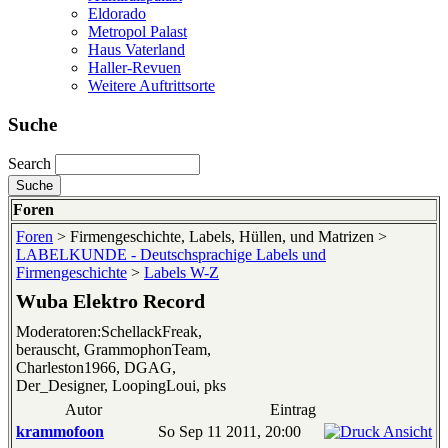
Eldorado
Metropol Palast
Haus Vaterland
Haller-Revuen
Weitere Auftrittsorte
Suche
Search
Foren
Foren
> Firmengeschichte, Labels, Hüllen, und Matrizen >
LABELKUNDE - Deutschsprachige Labels und
Firmengeschichte
>
Labels W-Z
Wuba Elektro Record
Moderatoren:SchellackFreak,
berauscht, GrammophonTeam,
Charleston1966, DGAG,
Der_Designer, LoopingLoui, pks
Autor
Eintrag
krammofoon
So Sep 11 2011, 20:00