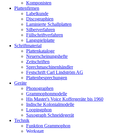
Komponisten
Plattenfirmen
Labelkunde
Discographien
Laminierte Schallplatten
Silberverfahren
Füllschriftverfahren
Langspielplatte
Schriftmaterial
Plattenkataloge
Neuerscheinungshefte
Zeitschriften
Sprechmaschinenhändler
Festschrift Carl Lindström AG
Plattenbesprechungen
Geräte
Phonographen
Grammophonmodelle
His Master's Voice Koffergeräte bis 1960
Indische Kolonialmodelle
Loopingphon
Saxograph Schneidegerät
Technik
Funktion Grammophon
Werkstatt