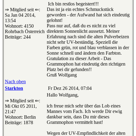
Ich bin restlos begeistert!!!
Das ist ja ein echtes Schmuckstück
⇒ Mitglied seit ⇐:
geworden - der Aufwand hat sich eindeutig
Sa Jan 04 2014,
gelohnt!
13:54
Pass nur auf, daß du es nicht zu viel
Wohnort: 4150
direktem Sonnenlicht aussetzt. Meiner
Rohrbach Österreich
Erfahrung nach sind die alten Pulverbeizen
Beiträge: 244
nicht sehr UV-beständig. Speziell die
Farben grün, rot und blau verblassen in der
Sonne schnell und ändern den Farbton.
Gratulation zu dieser Arbeit - Das
Grammophon hat eindeutig den richtigen
Platz bei dir gefunden!!
Gruß Wolfgang
Nach oben
Starkton
Fr Dez 26 2014, 07:04
Hallo Wolfgang,
⇒ Mitglied seit ⇐:
ich freue mich sehr über das Lob eines
Mi Okt 05 2011,
Mannes vom Fach. Ich werde Dir ewig
21:47
dankbar sein, dass Du mir dieses
Wohnort: Berlin
Grammophon vermittelt hast!
Beiträge: 1878
Wegen der UV-Empfindlichkeit der alten