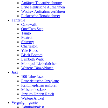
Anfänge Tonaufzeichnung
Erste elektrische Aufnahmen
Westrex Aufnahmeverfahren
Elektrische Tonabnehmer
Tanzstile
Cakewalk
One/Two Step
Tango
Foxtrot
Shimmy
Charleston
Yale Blues
Black Bottom
Lambeth Walk
Monopol-Liederbücher
Weitere Tänze/Noten
Jazz
100 Jahre Jazz
Erste deutsche Jazzplatte
Ragtimeplatten anhören
Meister des Jazz
Jazz im Dritten Reich
Weitere Artikel
Vergnügungsorte
Admiralspalast