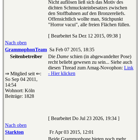
Nicht auflösen ließ sich das Motiv des
dichten Schmucksteinbesatzes zwischen
den Stoffbahnen auf den Bronzereliefs.
Offensichtlich wollte man, Stichpunkt
"Horror vacui", alle freien Flächen füllen.
[ Bearbeitet Sa Dez 12 2015, 09:38 ]
Nach oben
GrammophonTeam
Sa Feb 07 2015, 18:35
Seitenbetreiber
Die
Dame
schien (in abgewandelter Pose)
recht beliebt gewesen zu sein... Siehe auch
diesen Thread zum Amag-Novophon:
Link
- Hier klicken
⇒ Mitglied seit ⇐:
So Sep 04 2011,
14:54
Wohnort: Köln
Beiträge: 1828
[ Bearbeitet Do Jul 23 2026, 19:34 ]
Nach oben
Starkton
Fr Apr 03 2015, 12:01
Beide Grammophone bieten noch mehr