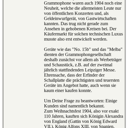
Grammophone waren auch 1904 noch eine
Neuheit, welche die allermeisten Leute nur
von öffentlichen Konzerten und, als
Geldeinwurfgerät, von Gastwirtschaften
kannten. Das trug nicht gerade zum
Ansehen in gehobenen Kreisen bei. Der
Käufermarkt für solchen technischen Luxus
musste also erst entwickelt werden.
Geräte wie das "No. 15b" und das "Melba"
dienten der Grammophongesellschaft
deshalb zunächst vor allem als Werbeträger
und Schaustück, z.B. auf der zweimal
jährlich stattfindenden Leipziger Messe.
Ehrensache, dass der Erfinder der
Schallplatte die prächtigsten und teuersten
Geräte im Angebot hatte, auch wenn sie
kaum einer kaufen konnte.
Um Deine Frage zu beantworten: Einige
Kunden sind namentlich bekannt.
Zum Weihnachtsfest 1904, also vor exakt
110 Jahren, kauften sich Königin Alexandra
von England (Gattin von König Edward
VII.), König Alfons XIII. von Spanien,