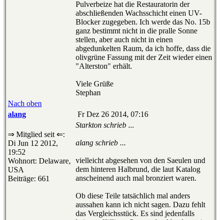
Pulverbeize hat die Restauratorin der
abschließenden Wachsschicht einen UV-
Blocker zugegeben. Ich werde das No. 15b
ganz bestimmt nicht in die pralle Sonne
stellen, aber auch nicht in einen
abgedunkelten Raum, da ich hoffe, dass die
olivgrüne Fassung mit der Zeit wieder einen
"Alterston" erhält.
Viele Grüße
Stephan
Nach oben
alang
Fr Dez 26 2014, 07:16
Starkton schrieb
...
⇒ Mitglied seit ⇐:
alang schrieb
...
Di Jun 12 2012,
19:52
vielleicht abgesehen von den Saeulen und
Wohnort: Delaware,
dem hinteren Halbrund, die laut Katalog
USA
anscheinend auch mal bronziert waren.
Beiträge: 661
Ob diese Teile tatsächlich mal anders
aussahen kann ich nicht sagen. Dazu fehlt
das Vergleichsstück. Es sind jedenfalls