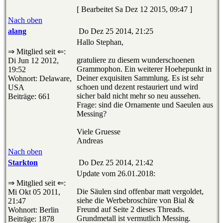
[ Bearbeitet Sa Dez 12 2015, 09:47 ]
Nach oben
alang
Do Dez 25 2014, 21:25
Hallo Stephan,
⇒ Mitglied seit ⇐:
gratuliere zu diesem wunderschoenen
Di Jun 12 2012,
Grammophon. Ein weiterer Hoehepunkt in
19:52
Deiner exquisiten Sammlung. Es ist sehr
Wohnort: Delaware,
schoen und dezent restauriert und wird
USA
sicher bald nicht mehr so neu aussehen.
Beiträge: 661
Frage: sind die Ornamente und Saeulen aus
Messing?
Viele Gruesse
Andreas
Nach oben
Starkton
Do Dez 25 2014, 21:42
Update vom 26.01.2018:
⇒ Mitglied seit ⇐:
Die Säulen sind offenbar matt vergoldet,
Mi Okt 05 2011,
siehe die Werbebroschüre von Bial &
21:47
Freund auf Seite 2 dieses Threads.
Wohnort: Berlin
Grundmetall ist vermutlich Messing.
Beiträge: 1878