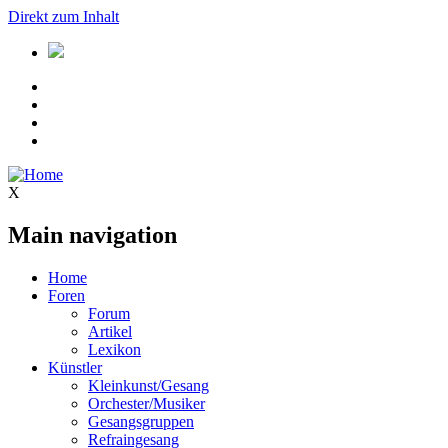
Direkt zum Inhalt
X
Main navigation
Home
Foren
Forum
Artikel
Lexikon
Künstler
Kleinkunst/Gesang
Orchester/Musiker
Gesangsgruppen
Refraingesang