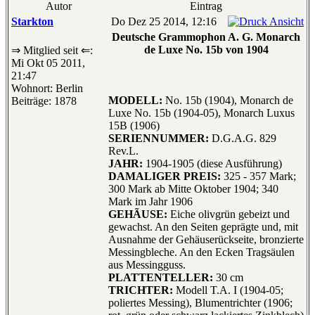
Autor
Eintrag
Starkton
Do Dez 25 2014, 12:16
Deutsche Grammophon A. G. Monarch
de Luxe No. 15b von 1904
⇒ Mitglied seit ⇐:
Mi Okt 05 2011,
21:47
Wohnort: Berlin
MODELL:
No. 15b (1904), Monarch de
Beiträge: 1878
Luxe No. 15b (1904-05), Monarch Luxus
15B (1906)
SERIENNUMMER:
D.G.A.G. 829
Rev.L.
JAHR:
1904-1905 (diese Ausführung)
DAMALIGER PREIS:
325 - 357 Mark;
300 Mark ab Mitte Oktober 1904; 340
Mark im Jahr 1906
GEHÃUSE:
Eiche olivgrün gebeizt und
gewachst. An den Seiten geprägte und, mit
Ausnahme der Gehäuserückseite, bronzierte
Messingbleche. An den Ecken Tragsäulen
aus Messingguss.
PLATTENTELLER:
30 cm
TRICHTER:
Modell T.A. I (1904-05;
poliertes Messing), Blumentrichter (1906;