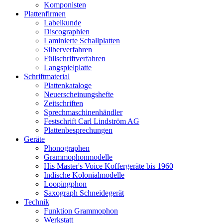
Komponisten
Plattenfirmen
Labelkunde
Discographien
Laminierte Schallplatten
Silberverfahren
Füllschriftverfahren
Langspielplatte
Schriftmaterial
Plattenkataloge
Neuerscheinungshefte
Zeitschriften
Sprechmaschinenhändler
Festschrift Carl Lindström AG
Plattenbesprechungen
Geräte
Phonographen
Grammophonmodelle
His Master's Voice Koffergeräte bis 1960
Indische Kolonialmodelle
Loopingphon
Saxograph Schneidegerät
Technik
Funktion Grammophon
Werkstatt