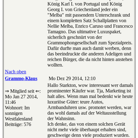
König Karl I. von Portugal und König
Georg I. von Griechenland jeder ein
"Melba" mit passendem Unterschrank und
einem kompletten Satz Schallplatten von
Nellie Melba, Enrico Caruso und Francesco
Tamagno. Das ultimative Luxuspaket,
sicherlich geschnürt von der
Grammophongesellschaft zum Spezialpreis.
Dafür durfte man auch damit werben, denn
das beeindruckte die anderen Adeligen und
reichen Bürger, die da nicht hinten anstehen
wollten.
Nach oben
Grammo-Klaus
Mo Dez 29 2014, 12:10
Hallo Starkton, wow interessant wer damals
prominenter Käufer war. Tja, Marketing ist
⇒ Mitglied seit ⇐:
halt alles. Wenn man mal bedenkt wie heute
Mo Jan 27 2014,
luxuriöse Güter: teure Autos,
11:46
Armbanduhren usw. promotet werden, war
Wohnort: Im
das wohl damals auf der Weltausstellung
sonnigen
der Wahnsinn.
Westfalenland
Ich denke, das von einem solchen Gerät
Beiträge: 576
nicht mehr viele überhaupt erhalten sind,
geschweige denn viele produziert wurden.