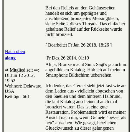
Bei den Reliefs an den Gehäuseseiten
handelt es sich um geprägtes und
anschließend bronziertes Messingblech,
siehe Seite 2 dieses Threads. Das einfacher
gehaltene Relief auf der Rückseite wurde
nicht bronziert.
[ Bearbeitet Fr Jan 26 2018, 18:26 ]
Nach oben
alang
Fr Dez 26 2014, 01:19
Ah ja, Bronze macht Sinn. Sagt's ja auch im
abgebildeten Katalog. Hab ich auf meinem
⇒ Mitglied seit ⇐:
Smartphone Bildschirm uebersehen.
Di Jun 12 2012,
19:52
Ich denke, das Geraet sieht jetzt fast wie aus
Wohnort: Delaware,
dem Laden aus - vielleicht abgesehen von
USA
den Saeulen und dem hinteren Halbrund,
Beiträge: 661
die laut Katalog anscheinend auch mal
bronziert waren. Das ist eine gute
Restauration. Problematisch wird es meiner
Ansicht nach nur, wenn Geraete "besser als
neu" aussehen. Wie gesagt, herzlichen
Glueckwunsch zu dieser gelungenen