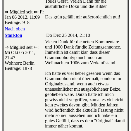
Tolles Gerät. Vielen Dank für die
ausführliche Doku und die Bilder.
⇒ Mitglied seit ⇐: Fr
Das grün gefällt mjr außerordentlich gut!
Jan 06 2012, 11:09
Beiträge: 918
Nach oben
Starkton
Do Dez 25 2014, 21:10
Vielen Dank für die netten Kommentare
und 1000 Dank für die Zeitungsannonce.
⇒ Mitglied seit ⇐:
Immerhin ist damit klar, dass dieser
Mi Okt 05 2011,
Grammophontyp auch noch an
21:47
Weihnachten 1906 zum Verkauf stand.
Wohnort: Berlin
Beiträge: 1878
Ich hätte es viel lieber gesehen wenn das
Grammophon nicht übermalt, sondern im
Originalzustand, wenn auch etwas
unansehnlicher mit ausgeblichener Beize,
geblieben wäre. Daran hätte ich mich
gewiss nicht vergriffen, zumal es vielleicht
kein zweites davon gibt. Mit den Jahren
wird hoffentlich die aktuelle Fassung nicht
mehr so neu aussehen und ich habe ein
gutes Gefühl, dass es dem "Original" damit
immer näher kommt.