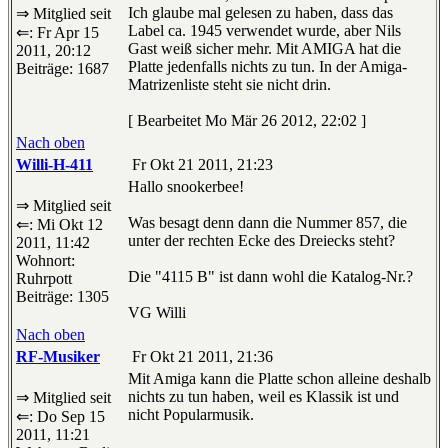
Ich glaube mal gelesen zu haben, dass das
⇒ Mitglied seit
Label ca. 1945 verwendet wurde, aber Nils
⇐: Fr Apr 15
Gast weiß sicher mehr. Mit AMIGA hat die
2011, 20:12
Platte jedenfalls nichts zu tun. In der Amiga-
Beiträge: 1687
Matrizenliste steht sie nicht drin.
[ Bearbeitet Mo Mär 26 2012, 22:02 ]
Nach oben
Willi-H-411
Fr Okt 21 2011, 21:23
Hallo snookerbee!
⇒ Mitglied seit
Was besagt denn dann die Nummer 857, die
⇐: Mi Okt 12
unter der rechten Ecke des Dreiecks steht?
2011, 11:42
Wohnort:
Die "4115 B" ist dann wohl die Katalog-Nr.?
Ruhrpott
Beiträge: 1305
VG Willi
Nach oben
RF-Musiker
Fr Okt 21 2011, 21:36
Mit Amiga kann die Platte schon alleine deshalb
nichts zu tun haben, weil es Klassik ist und
⇒ Mitglied seit
nicht Popularmusik.
⇐: Do Sep 15
2011, 11:21