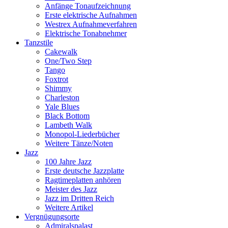
Anfänge Tonaufzeichnung
Erste elektrische Aufnahmen
Westrex Aufnahmeverfahren
Elektrische Tonabnehmer
Tanzstile
Cakewalk
One/Two Step
Tango
Foxtrot
Shimmy
Charleston
Yale Blues
Black Bottom
Lambeth Walk
Monopol-Liederbücher
Weitere Tänze/Noten
Jazz
100 Jahre Jazz
Erste deutsche Jazzplatte
Ragtimeplatten anhören
Meister des Jazz
Jazz im Dritten Reich
Weitere Artikel
Vergnügungsorte
Admiralspalast