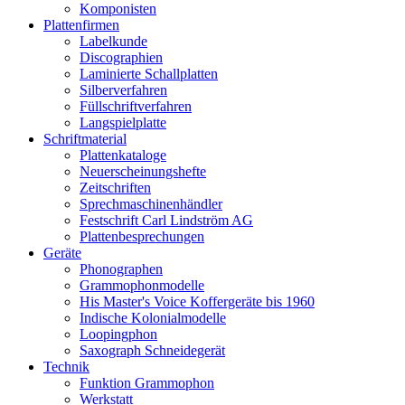
Komponisten
Plattenfirmen
Labelkunde
Discographien
Laminierte Schallplatten
Silberverfahren
Füllschriftverfahren
Langspielplatte
Schriftmaterial
Plattenkataloge
Neuerscheinungshefte
Zeitschriften
Sprechmaschinenhändler
Festschrift Carl Lindström AG
Plattenbesprechungen
Geräte
Phonographen
Grammophonmodelle
His Master's Voice Koffergeräte bis 1960
Indische Kolonialmodelle
Loopingphon
Saxograph Schneidegerät
Technik
Funktion Grammophon
Werkstatt