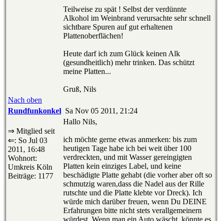
Teilweise zu spät ! Selbst der verdünnte
Alkohol im Weinbrand verursachte sehr schnell
sichtbare Spuren auf gut erhaltenen
Plattenoberflächen!
Heute darf ich zum Glück keinen Alk
(gesundheitlich) mehr trinken. Das schützt
meine Platten...
Gruß, Nils
Nach oben
Rundfunkonkel
Sa Nov 05 2011, 21:24
Hallo Nils,
⇒ Mitglied seit
ich möchte gerne etwas anmerken: bis zum
⇐: So Jul 03
heutigen Tage habe ich bei weit über 100
2011, 16:48
verdreckten, und mit Wasser gereingigten
Wohnort:
Platten kein einziges Label, und keine
Umkreis Köln
beschädigte Platte gehabt (die vorher aber oft so
Beiträge: 1177
schmutzig waren,dass die Nadel aus der Rille
rutschte und die Platte klebte vor Dreck). Ich
würde mich darüber freuen, wenn Du DEINE
Erfahrungen bitte nicht stets verallgemeinern
würdest. Wenn man ein Auto wäscht, könnte es