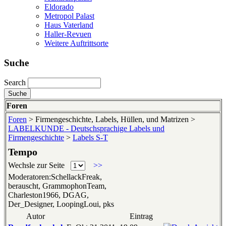
Eldorado
Metropol Palast
Haus Vaterland
Haller-Revuen
Weitere Auftrittsorte
Suche
Search
Foren
Foren
> Firmengeschichte, Labels, Hüllen, und Matrizen >
LABELKUNDE - Deutschsprachige Labels und
Firmengeschichte
>
Labels S-T
Tempo
Wechsle zur Seite
>>
Moderatoren:SchellackFreak,
berauscht, GrammophonTeam,
Charleston1966, DGAG,
Der_Designer, LoopingLoui, pks
Autor
Eintrag