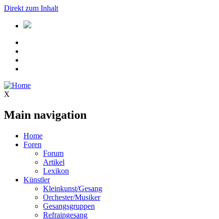
Direkt zum Inhalt
X
Main navigation
Home
Foren
Forum
Artikel
Lexikon
Künstler
Kleinkunst/Gesang
Orchester/Musiker
Gesangsgruppen
Refraingesang