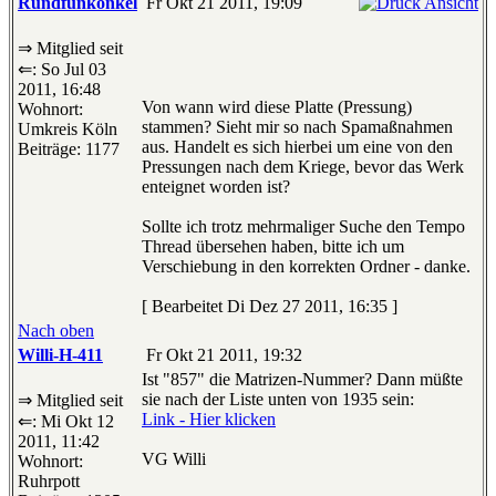
Rundfunkonkel
Fr Okt 21 2011, 19:09
⇒ Mitglied seit
⇐: So Jul 03
2011, 16:48
Von wann wird diese Platte (Pressung)
Wohnort:
stammen? Sieht mir so nach Spamaßnahmen
Umkreis Köln
aus. Handelt es sich hierbei um eine von den
Beiträge: 1177
Pressungen nach dem Kriege, bevor das Werk
enteignet worden ist?
Sollte ich trotz mehrmaliger Suche den Tempo
Thread übersehen haben, bitte ich um
Verschiebung in den korrekten Ordner - danke.
[ Bearbeitet Di Dez 27 2011, 16:35 ]
Nach oben
Willi-H-411
Fr Okt 21 2011, 19:32
Ist "857" die Matrizen-Nummer? Dann müßte
sie nach der Liste unten von 1935 sein:
⇒ Mitglied seit
Link - Hier klicken
⇐: Mi Okt 12
2011, 11:42
VG Willi
Wohnort:
Ruhrpott