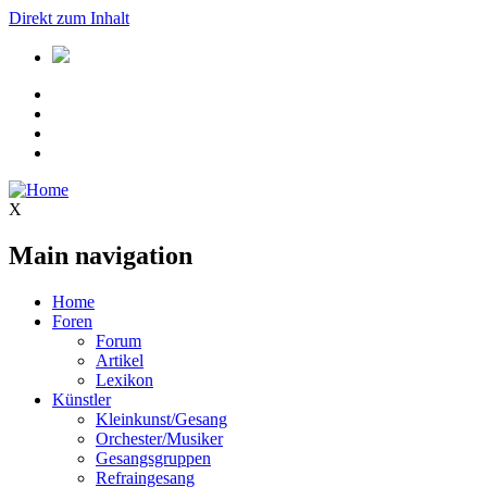
Direkt zum Inhalt
X
Main navigation
Home
Foren
Forum
Artikel
Lexikon
Künstler
Kleinkunst/Gesang
Orchester/Musiker
Gesangsgruppen
Refraingesang