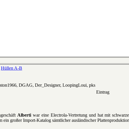
>
Hüllen A-B
eston1966, DGAG, Der_Designer, LoopingLoui, pks
Eintrag
ngeschäft
Alberti
war eine Electrola-Vertretung und hat mit schwarz
am ein großer Import-Katalog sämtlicher ausländischer Plattenproduktio