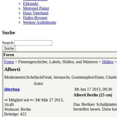
Eldorado
Metropol Palast
Haus Vaterland
Haller-Revuen
Weitere Auftrittsorte
Suche
Search
Foren
Foren
> Firmengeschichte, Labels, Hüllen, und Matrizen >
Hüllen
Alberti
Moderatoren:SchellackFreak, berauscht, GrammophonTeam, Charl
Autor
jitterbug
Mi Jun 17 2015, 09:30
Alberti Berlin (25 cm)
⇒ Mitglied seit ⇐: Mi Mär 27 2013,
Das Berliner Schallplatte
16:49
herstellen lassen. Dazu k
Wohnort: Berlin
Beiträge: 422