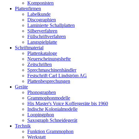
Komponisten
Plattenfirmen
Labelkunde
Discographien
Laminierte Schallplatten
Silberverfahren
Füllschriftverfahren
Langspielplatte
Schriftmaterial
Plattenkataloge
Neuerscheinungshefte
Zeitschriften
Sprechmaschinenhändler
Festschrift Carl Lindström AG
Plattenbesprechungen
Geräte
Phonographen
Grammophonmodelle
His Master's Voice Koffergeräte bis 1960
Indische Kolonialmodelle
Loopingphon
Saxograph Schneidegerät
Technik
Funktion Grammophon
Werkstatt