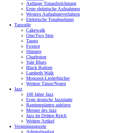
Anfänge Tonaufzeichnung
Erste elektrische Aufnahmen
Westrex Aufnahmeverfahren
Elektrische Tonabnehmer
Tanzstile
Cakewalk
One/Two Step
Tango
Foxtrot
Shimmy
Charleston
Yale Blues
Black Bottom
Lambeth Walk
Monopol-Liederbücher
Weitere Tänze/Noten
Jazz
100 Jahre Jazz
Erste deutsche Jazzplatte
Ragtimeplatten anhören
Meister des Jazz
Jazz im Dritten Reich
Weitere Artikel
Vergnügungsorte
Admiralspalast