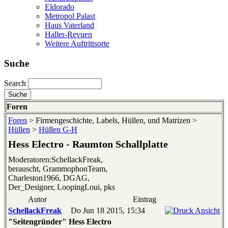
Eldorado
Metropol Palast
Haus Vaterland
Haller-Revuen
Weitere Auftrittsorte
Suche
Search
Foren
Foren
> Firmengeschichte, Labels, Hüllen, und Matrizen >
Hüllen
>
Hüllen G-H
Hess Electro - Raumton Schallplatte
Moderatoren:SchellackFreak,
berauscht, GrammophonTeam,
Charleston1966, DGAG,
Der_Designer, LoopingLoui, pks
Autor
Eintrag
SchellackFreak
Do Jun 18 2015, 15:34
"Seitengründer"
Hess Electro