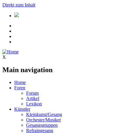
Direkt zum Inhalt
X
Main navigation
Home
Foren
Forum
Artikel
Lexikon
Künstler
Kleinkunst/Gesang
Orchester/Musiker
Gesangsgruppen
Refraingesang