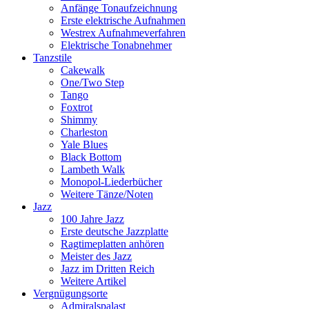
Anfänge Tonaufzeichnung
Erste elektrische Aufnahmen
Westrex Aufnahmeverfahren
Elektrische Tonabnehmer
Tanzstile
Cakewalk
One/Two Step
Tango
Foxtrot
Shimmy
Charleston
Yale Blues
Black Bottom
Lambeth Walk
Monopol-Liederbücher
Weitere Tänze/Noten
Jazz
100 Jahre Jazz
Erste deutsche Jazzplatte
Ragtimeplatten anhören
Meister des Jazz
Jazz im Dritten Reich
Weitere Artikel
Vergnügungsorte
Admiralspalast