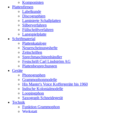
Komponisten
Plattenfirmen
Labelkunde
Discographien
Laminierte Schallplatten
Silberverfahren
Füllschriftverfahren
Langspielplatte
Schriftmaterial
Plattenkataloge
Neuerscheinungshefte
Zeitschriften
Sprechmaschinenhändler
Festschrift Carl Lindström AG
Plattenbesprechungen
Geräte
Phonographen
Grammophonmodelle
His Master's Voice Koffergeräte bis 1960
Indische Kolonialmodelle
Loopingphon
Saxograph Schneidegerät
Technik
Funktion Grammophon
Werkstatt