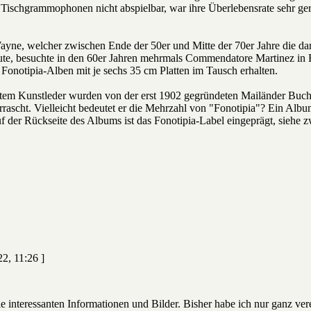
 Tischgrammophonen nicht abspielbar, war ihre Überlebensrate sehr ger
ne, welcher zwischen Ende der 50er und Mitte der 70er Jahre die dam
e, besuchte in den 60er Jahren mehrmals Commendatore Martinez in Ro
 Fonotipia-Alben mit je sechs 35 cm Platten im Tausch erhalten.
tem Kunstleder wurden von der erst 1902 gegründeten Mailänder Buchbi
rrascht. Vielleicht bedeutet er die Mehrzahl von "Fonotipia"? Ein Al
er Rückseite des Albums ist das Fonotipia-Label eingeprägt, siehe z
2, 11:26 ]
interessanten Informationen und Bilder. Bisher habe ich nur ganz vere