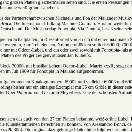
ganz großen Platten gleichermaßen selten sind. Die ersten Pressungen 
bekannte weiß-grüne Label ein.
us der Partnerschaft zwischen Michaelis und Foa der Mailänder Musik
ndruck
. Die International Talking Machine Co. m. b. H nahm weiterhin d
n Deutschland. Der Musikverlag Fonotipia, Via Dante 4, besaß seinerseit
espielten Schallplatten im Riesenformat von 35 cm mit einer maximalen
ie waren in, zum Teil eigenen, Nummernblöcken sortiert: 69000, 7000
re nur mit Odeon-Label, und ein oder zwei sowohl mit Fonotipia-, al
 Platten des Prager Geigenvirtuosen Jan Kubelík.
block 70000, mit brasilianischem Odeon-Label, Matrix xxxR, sogar
do
den im Juli 1909 für Fonotipia in Mailand aufgenommen.
aufgenommenen Katalognummern 69002 und vielleicht 69003 und 69004
lerdings bisher nur ein einziges Exemplar mit 35 cm Größe in dieser e
 der Oper
Dinorah
von Giacomo Meyerbeer. Eine der schönsten Aufnah
nsonsten das auch von den 27 cm Platten bekannte, weiß-grüne Label. F
e Künstlertantiemen berechnen zu können. Von Alessandro Bonci, dess
xxxPh 306). Die original dazugehörige Plattenhülle folgt weiter unte