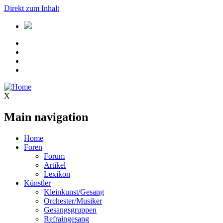
Direkt zum Inhalt
X
Main navigation
Home
Foren
Forum
Artikel
Lexikon
Künstler
Kleinkunst/Gesang
Orchester/Musiker
Gesangsgruppen
Refraingesang