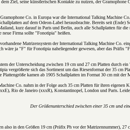
t dem Ziel, seine künstlerischen Kontakte zu nutzen, der Gramophone 
 Gramophone Co. in Europa war die International Talking Machine Co. 
challplatten auf dem Odeon-Label herausbrachte. Bereits seit (Ende) 
ailand, kurz darauf in Paris und Berlin, auch alle Schallplatten für d
e neue Firma sollte "Fonotipia" heißen.
s vorhandene Matrizensystem der International Talking Machine Co. eing
h wäre ja "F" für Fonotipia naheliegender gewesen, aber das Präfix "F"
stem der Unterscheidung zwischen 19 cm und 27 cm Platten durch ein 
pia vergrößerte sich das Sortiment um das Riesenformat der 35 cm Plat
e Plattengröße kamen ab 1905 Schallplatten im Format 30 cm mit der 
 Machine Co. nahm in der Folge auch 35 cm Platten für ihren eigenen K
xxxE), Rio de Janeiro (xxxR), Konstantinopel, London und Paris. Lei
Der Größenunterschied zwischen einer 35 cm und eine
nen also in den Größen 19 cm (Präfix Ph vor der Matrizennummer), 27 