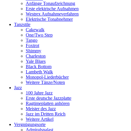
Anfänge Tonaufzeichnung
Erste elektrische Aufnahmen
Westrex Aufnahmeverfahren
Elektrische Tonabnehmer
Tanzstile
Cakewalk
One/Two Step
Tango
Foxtrot
Shimmy
Charleston
Yale Blues
Black Bottom
Lambeth Walk
Monopol-Liederbücher
Weitere Tänze/Noten
Jazz
100 Jahre Jazz
Erste deutsche Jazzplatte
Ragtimeplatten anhören
Meister des Jazz
Jazz im Dritten Reich
Weitere Artikel
Vergnügungsorte
Admiralspalast