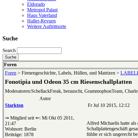
Eldorado
Metropol Palast
Haus Vaterland
Haller-Revuen
Weitere Auftrittsorte
Suche
Search
Foren
Foren
> Firmengeschichte, Labels, Hüllen, und Matrizen >
LABELKU
Fonotipia und Odeon 35 cm Riesenschallplatten
Moderatoren:SchellackFreak, berauscht, GrammophonTeam, Charl
Autor
Starkton
Fr Jul 10 2015, 12:12
⇒ Mitglied seit ⇐: Mi Okt 05 2011,
Alfred Michaelis hatte al
21:47
Schallplattengeschäft ge
Wohnort: Berlin
fühlte er sich ungerecht 
Beiträge: 1878