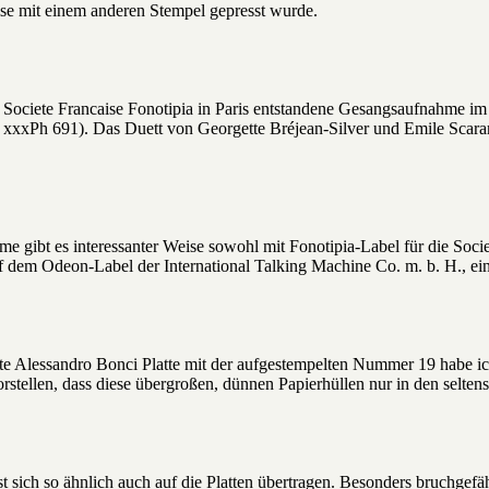
e mit einem anderen Stempel gepresst wurde.
 Societe Francaise Fonotipia in Paris entstandene Gesangsaufnahme i
xxxPh 691). Das Duett von Georgette Bréjean-Silver und Emile Scarambe
e gibt es interessanter Weise sowohl mit Fonotipia-Label für die Societ
dem Odeon-Label der International Talking Machine Co. m. b. H., ei
e Alessandro Bonci Platte mit der aufgestempelten Nummer 19 habe ich, 
rstellen, dass diese übergroßen, dünnen Papierhüllen nur in den seltens
sst sich so ähnlich auch auf die Platten übertragen. Besonders bruchge