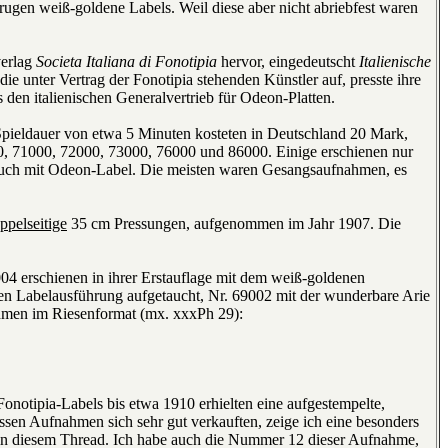
trugen weiß-goldene Labels. Weil diese aber nicht abriebfest waren
verlag
Societa Italiana di Fonotipia
hervor, eingedeutscht
Italienische
ie unter Vertrag der Fonotipia stehenden Künstler auf, presste ihre
s den italienischen Generalvertrieb für Odeon-Platten.
 Spieldauer von etwa 5 Minuten kosteten in Deutschland 20 Mark,
0, 71000, 72000, 73000, 76000 und 86000. Einige erschienen nur
s auch mit Odeon-Label. Die meisten waren Gesangsaufnahmen, es
ppelseitige
35 cm Pressungen, aufgenommen im Jahr 1907. Die
 erschienen in ihrer Erstauflage mit dem weiß-goldenen
rsten Labelausführung aufgetaucht, Nr. 69002 mit der wunderbare Arie
men im Riesenformat (mx. xxxPh 29):
onotipia-Labels bis etwa 1910 erhielten eine aufgestempelte,
en Aufnahmen sich sehr gut verkauften, zeige ich eine besonders
n in diesem Thread. Ich habe auch die Nummer 12 dieser Aufnahme,