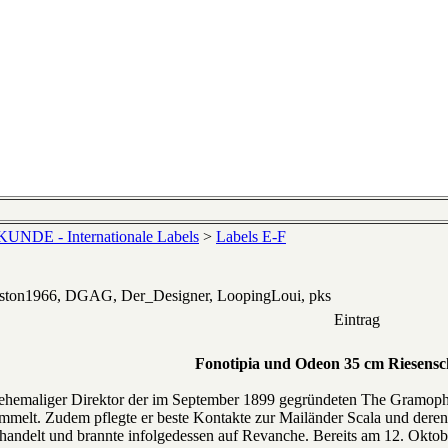
NDE - Internationale Labels
>
Labels E-F
eston1966, DGAG, Der_Designer, LoopingLoui, pks
Eintrag
Fonotipia und Odeon 35 cm Riesensch
s ehemaliger Direktor der im September 1899 gegründeten The Gramoph
sammelt. Zudem pflegte er beste Kontakte zur Mailänder Scala und de
behandelt und brannte infolgedessen auf Revanche. Bereits am 12. Okto