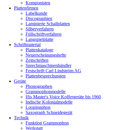
Komponisten
Plattenfirmen
Labelkunde
Discographien
Laminierte Schallplatten
Silberverfahren
Füllschriftverfahren
Langspielplatte
Schriftmaterial
Plattenkataloge
Neuerscheinungshefte
Zeitschriften
Sprechmaschinenhändler
Festschrift Carl Lindström AG
Plattenbesprechungen
Geräte
Phonographen
Grammophonmodelle
His Master's Voice Koffergeräte bis 1960
Indische Kolonialmodelle
Loopingphon
Saxograph Schneidegerät
Technik
Funktion Grammophon
Werkstatt