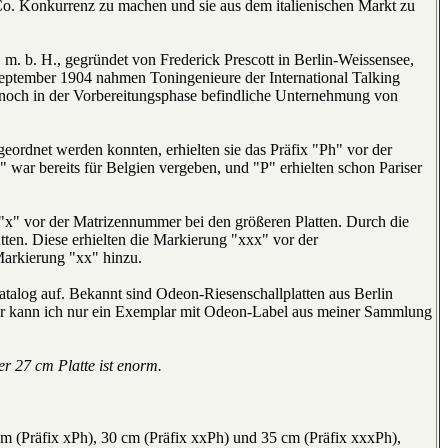
Co. Konkurrenz zu machen und sie aus dem italienischen Markt zu
m. b. H., gegründet von Frederick Prescott in Berlin-Weissensee,
September 1904 nahmen Toningenieure der International Talking
ie noch in der Vorbereitungsphase befindliche Unternehmung von
eordnet werden konnten, erhielten sie das Präfix "Ph" vor der
 war bereits für Belgien vergeben, und "P" erhielten schon Pariser
"x" vor der Matrizennummer bei den größeren Platten. Durch die
ten. Diese erhielten die Markierung "xxx" vor der
Markierung "xx" hinzu.
atalog auf. Bekannt sind Odeon-Riesenschallplatten aus Berlin
der kann ich nur ein Exemplar mit Odeon-Label aus meiner Sammlung
r 27 cm Platte ist enorm.
cm (Präfix xPh), 30 cm (Präfix xxPh) und 35 cm (Präfix xxxPh),