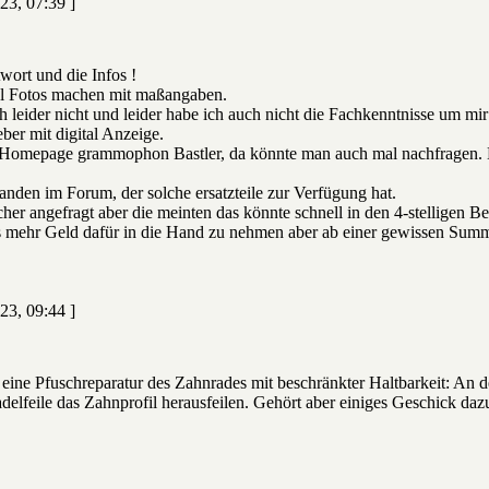
23, 07:39 ]
wort und die Infos !
al Fotos machen mit maßangaben.
h leider nicht und leider habe ich auch nicht die Fachkenntnisse um mi
ber mit digital Anzeige.
e Homepage grammophon Bastler, da könnte man auch mal nachfragen. De
manden im Forum, der solche ersatzteile zur Verfügung hat.
her angefragt aber die meinten das könnte schnell in den 4-stelligen B
as mehr Geld dafür in die Hand zu nehmen aber ab einer gewissen Sum
23, 09:44 ]
 eine Pfuschreparatur des Zahnrades mit beschränkter Haltbarkeit: An d
delfeile das Zahnprofil herausfeilen. Gehört aber einiges Geschick daz