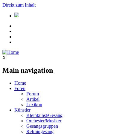
Direkt zum Inhalt
X
Main navigation
Home
Foren
Forum
Artikel
Lexikon
Künstler
Kleinkunst/Gesang
Orchester/Musiker
Gesangsgruppen
Refraingesang