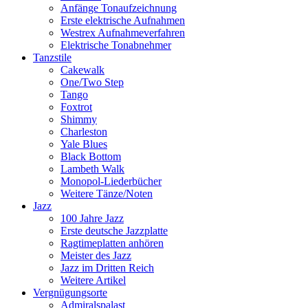
Anfänge Tonaufzeichnung
Erste elektrische Aufnahmen
Westrex Aufnahmeverfahren
Elektrische Tonabnehmer
Tanzstile
Cakewalk
One/Two Step
Tango
Foxtrot
Shimmy
Charleston
Yale Blues
Black Bottom
Lambeth Walk
Monopol-Liederbücher
Weitere Tänze/Noten
Jazz
100 Jahre Jazz
Erste deutsche Jazzplatte
Ragtimeplatten anhören
Meister des Jazz
Jazz im Dritten Reich
Weitere Artikel
Vergnügungsorte
Admiralspalast