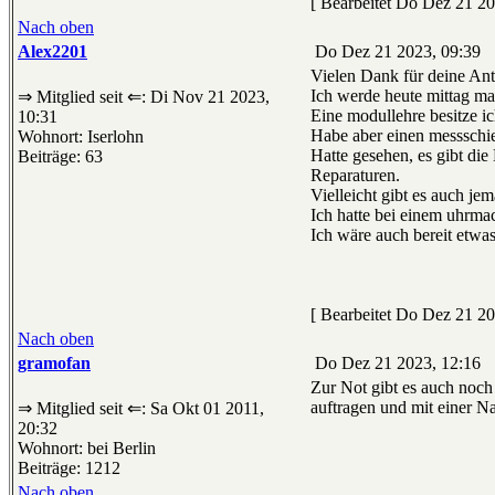
[ Bearbeitet Do Dez 21 20
Nach oben
Alex2201
Do Dez 21 2023, 09:39
Vielen Dank für deine Ant
Ich werde heute mittag m
⇒ Mitglied seit ⇐: Di Nov 21 2023,
Eine modullehre besitze ic
10:31
Habe aber einen messschie
Wohnort: Iserlohn
Hatte gesehen, es gibt di
Beiträge: 63
Reparaturen.
Vielleicht gibt es auch je
Ich hatte bei einem uhrmac
Ich wäre auch bereit etw
[ Bearbeitet Do Dez 21 20
Nach oben
gramofan
Do Dez 21 2023, 12:16
Zur Not gibt es auch noch
auftragen und mit einer Na
⇒ Mitglied seit ⇐: Sa Okt 01 2011,
20:32
Wohnort: bei Berlin
Beiträge: 1212
Nach oben