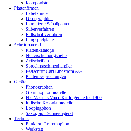
Komponisten
Plattenfirmen
Labelkunde
Discographien
Laminierte Schallplatten
Silberverfahren
Füllschriftverfahren
Langspielplatte
Schriftmaterial
Plattenkataloge
Neuerscheinungshefte
Zeitschriften
Sprechmaschinenhändler
Festschrift Carl Lindström AG
Plattenbesprechungen
Geräte
Phonographen
Grammophonmodelle
His Master's Voice Koffergeräte bis 1960
Indische Kolonialmodelle
Loopingphon
Saxograph Schneidegerät
Technik
Funktion Grammophon
Werkstatt