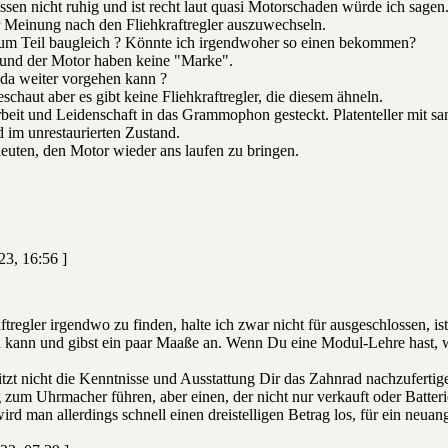
sen nicht ruhig und ist recht laut quasi Motorschaden würde ich sagen
 Meinung nach den Fliehkraftregler auszuwechseln.
 zum Teil baugleich ? Könnte ich irgendwoher so einen bekommen?
und der Motor haben keine "Marke".
 da weiter vorgehen kann ?
schaut aber es gibt keine Fliehkraftregler, die diesem ähneln.
rbeit und Leidenschaft in das Grammophon gesteckt. Platenteller mit sam
d im unrestaurierten Zustand.
deuten, den Motor wieder ans laufen zu bringen.
23, 16:56 ]
tregler irgendwo zu finden, halte ich zwar nicht für ausgeschlossen, ist
 kann und gibst ein paar Maaße an. Wenn Du eine Modul-Lehre hast, w
.
tzt nicht die Kenntnisse und Ausstattung Dir das Zahnrad nachzufertig
um Uhrmacher führen, aber einen, der nicht nur verkauft oder Batteri
rd man allerdings schnell einen dreistelligen Betrag los, für ein neuan