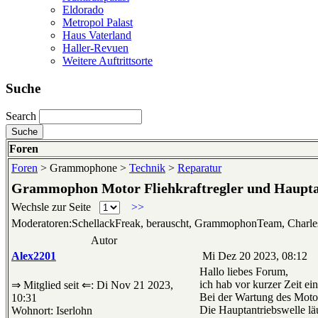
Eldorado
Metropol Palast
Haus Vaterland
Haller-Revuen
Weitere Auftrittsorte
Suche
Search
Foren
Foren
> Grammophone >
Technik
>
Reparatur
Grammophon Motor Fliehkraftregler und Haupta
Wechsle zur Seite
>>
Moderatoren:SchellackFreak, berauscht, GrammophonTeam, Charl
Autor
Alex2201
Mi Dez 20 2023, 08:12
Hallo liebes Forum,
ich hab vor kurzer Zeit e
⇒ Mitglied seit ⇐: Di Nov 21 2023,
Bei der Wartung des Motor
10:31
Die Hauptantriebswelle läu
Wohnort: Iserlohn