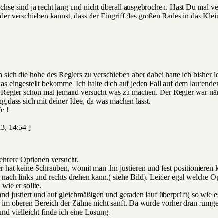
chse sind ja recht lang und nicht überall ausgebrochen. Hast Du mal v
r verschieben kannst, dass der Eingriff des großen Rades in das Klein
n sich die höhe des Reglers zu verschieben aber dabei hatte ich bisher 
s eingestellt bekomme. Ich halte dich auf jeden Fall auf dem laufende
m Regler schon mal jemand versucht was zu machen. Der Regler war nä
g,dass sich mit deiner Idee, da was machen lässt.
e !
3, 14:54 ]
hrere Optionen versucht.
er hat keine Schrauben, womit man ihn justieren und fest positionier
nach links und rechts drehen kann.( siehe Bild). Leider egal welche Opti
 wie er sollte.
nd justiert und auf gleichmäßigen und geraden lauf überprüft( so wie e
h im oberen Bereich der Zähne nicht sanft. Da wurde vorher dran rumge
und vielleicht finde ich eine Lösung.