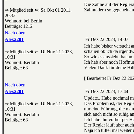
Die Zähne auf der Reglera
Zahnrädern so gegeneinande
⇒ Mitglied seit ⇐: Sa Okt 01 2011,
20:32
Wohnort: bei Berlin
Beiträge: 1212
Nach oben
Alex2201
Fr Dez 22 2023, 14:07
Ich habe bisher versucht a
schauen ob ich da irgendwa
⇒ Mitglied seit ⇐: Di Nov 21 2023,
So wie es aussieht, hat a
10:31
Ich hab aber noch Hoffnun
Wohnort: Iserlohn
Vielen Dank für deine Hilf
Beiträge: 63
[ Bearbeitet Fr Dez 22 202
Nach oben
Alex2201
Fr Dez 22 2023, 17:44
Update.. Habe nochmal me
Das Problem ist, der Regl
⇒ Mitglied seit ⇐: Di Nov 21 2023,
nur eine Führung, die man 
10:31
sich auch nicht so ruhig an
Wohnort: Iserlohn
Ich habe ihn vorher per Ha
Beiträge: 63
Der Regler läuft aber auc
Naja ich tüftel mal weiter 