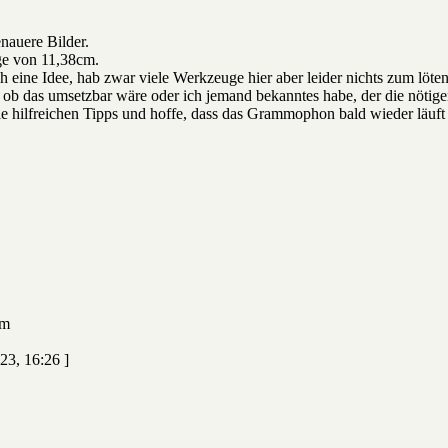
enauere Bilder.
ge von 11,38cm.
 eine Idee, hab zwar viele Werkzeuge hier aber leider nichts zum löten
ob das umsetzbar wäre oder ich jemand bekanntes habe, der die nötigen
ie hilfreichen Tipps und hoffe, dass das Grammophon bald wieder läuft 
cm
23, 16:26 ]