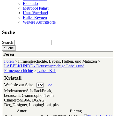
Eldorado
Metropol Palast
Haus Vaterland
Haller-Revuen
Weitere Auftrittsorte
Suche
Search
Foren
Foren
> Firmengeschichte, Labels, Hüllen, und Matrizen >
LABELKUNDE - Deutschsprachige Labels und
Firmengeschichte
>
Labels K-L
Kristall
Wechsle zur Seite
>>
Moderatoren:SchellackFreak,
berauscht, GrammophonTeam,
Charleston1966, DGAG,
Der_Designer, LoopingLoui, pks
Autor
Eintrag