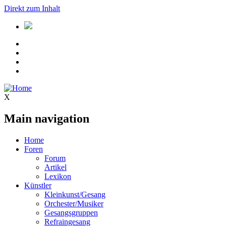
Direkt zum Inhalt
X
Main navigation
Home
Foren
Forum
Artikel
Lexikon
Künstler
Kleinkunst/Gesang
Orchester/Musiker
Gesangsgruppen
Refraingesang