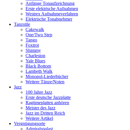
Anfänge Tonaufzeichnung
Erste elektrische Aufnahmen
Westrex Aufnahmeverfahren
Elektrische Tonabnehmer
Tanzstile
Cakewalk
One/Two Step
Tango
Foxtrot
Shimmy
Charleston
Yale Blues
Black Bottom
Lambeth Walk
Monopol-Liederbücher
Weitere Tänze/Noten
Jazz
100 Jahre Jazz
Erste deutsche Jazzplatte
Ragtimeplatten anhören
Meister des Jazz
Jazz im Dritten Reich
Weitere Artikel
Vergnügungsorte
Admiralspalast