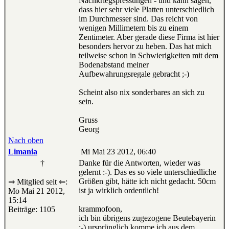
Nachkriegspressungen - und kann sagen,
dass hier sehr viele Platten unterschiedlich
im Durchmesser sind. Das reicht von
wenigen Millimetern bis zu einem
Zentimeter. Aber gerade diese Firma ist hier
besonders hervor zu heben. Das hat mich
teilweise schon in Schwierigkeiten mit dem
Bodenabstand meiner
Aufbewahrungsregale gebracht ;-)
Scheint also nix sonderbares an sich zu
sein.
Gruss
Georg
Nach oben
Limania
Mi Mai 23 2012, 06:40
†
Danke für die Antworten, wieder was
gelernt :-). Das es so viele unterschiedliche
Größen gibt, hätte ich nicht gedacht. 50cm
⇒ Mitglied seit ⇐:
ist ja wirklich ordentlich!
Mo Mai 21 2012,
15:14
krammofoon,
Beiträge: 1105
ich bin übrigens zugezogene Beutebayerin
;-) ursprünglich komme ich aus dem