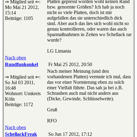
Platten gepresst worden wohl keinen Rand
⇒ Mitglied seit ⇐:
bzw. genormte Größen? Ich hab ja noch
Mo Mai 21 2012,
nicht so viele Platten, doch ist mir
15:14
aufgefallen das sie unterschiedlich dick
Beiträge: 1105
sind. Aber auch das lies sich wohl nicht so
genau kontrollieren, oder waren das auch
Sparmaßnahmen in Zeiten wo Schellack rar
wurde?
LG Limania
Nach oben
Rundfunkonkel
Fr Mai 25 2012, 20:50
Nach meiner Meinung (und den
vorhandenen Platten) vermute ich mal, dass
⇒ Mitglied seit ⇐:
das vor einer Normierung eben zu solch
So Jul 03 2011,
einer Vielfalt führte. Das sah ja bei z.B.
16:48
Schrauben auch mal nicht anders aus
Wohnort: Umkreis
(Dicke, Gewinde, Schlüsselweite).
Köln
Beiträge: 1172
Gruß
RFO
Nach oben
SchellackFreak
So Jun 17 2012, 17:12