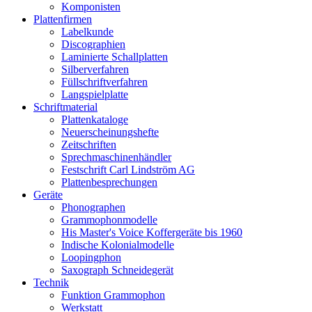
Komponisten
Plattenfirmen
Labelkunde
Discographien
Laminierte Schallplatten
Silberverfahren
Füllschriftverfahren
Langspielplatte
Schriftmaterial
Plattenkataloge
Neuerscheinungshefte
Zeitschriften
Sprechmaschinenhändler
Festschrift Carl Lindström AG
Plattenbesprechungen
Geräte
Phonographen
Grammophonmodelle
His Master's Voice Koffergeräte bis 1960
Indische Kolonialmodelle
Loopingphon
Saxograph Schneidegerät
Technik
Funktion Grammophon
Werkstatt