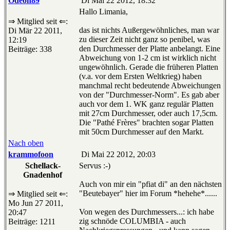
Odeon89
Di Mai 22 2012, 18:32
Hallo Limania,
⇒ Mitglied seit ⇐:
das ist nichts Außergewöhnliches, man war
Di Mär 22 2011,
zu dieser Zeit nicht ganz so penibel, was
12:19
den Durchmesser der Platte anbelangt. Eine
Beiträge: 338
Abweichung von 1-2 cm ist wirklich nicht
ungewöhnlich. Gerade die früheren Platten
(v.a. vor dem Ersten Weltkrieg) haben
manchmal recht bedeutende Abweichungen
von der "Durchmesser-Norm". Es gab aber
auch vor dem 1. WK ganz regulär Platten
mit 27cm Durchmesser, oder auch 17,5cm.
Die "Pathé Frères" brachten sogar Platten
mit 50cm Durchmesser auf den Markt.
Nach oben
krammofoon
Di Mai 22 2012, 20:03
Schellack-
Servus :-)
Gnadenhof
Auch von mir ein "pfiat di" an den nächsten
"Beutebayer" hier im Forum *hehehe*......
⇒ Mitglied seit ⇐:
Mo Jun 27 2011,
Von wegen des Durchmessers...: ich habe
20:47
zig schnöde COLUMBIA - auch
Beiträge: 1211