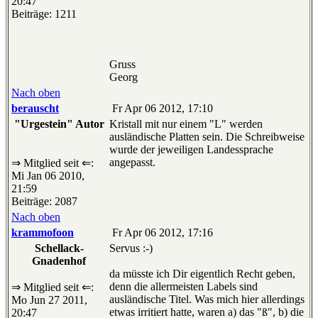
20:47
Beiträge: 1211
Gruss
Georg
Nach oben
berauscht
Fr Apr 06 2012, 17:10
"Urgestein" Autor
Kristall mit nur einem "L" werden
ausländische Platten sein. Die Schreibweise
wurde der jeweiligen Landessprache
angepasst.
⇒ Mitglied seit ⇐:
Mi Jan 06 2010,
21:59
Beiträge: 2087
Nach oben
krammofoon
Fr Apr 06 2012, 17:16
Schellack-
Servus :-)
Gnadenhof
da müsste ich Dir eigentlich Recht geben,
denn die allermeisten Labels sind
⇒ Mitglied seit ⇐:
ausländische Titel. Was mich hier allerdings
Mo Jun 27 2011,
etwas irritiert hatte, waren a) das "ß", b) die
20:47