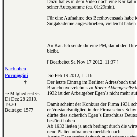
Dazu hat es in dem Video noch eine Karikatu
seiner Autogramme (ca. 01:29min).
Für eine Aufnahme des Beethovensaals habe i
Singakademie angeschrieben, vielleicht haben d
An Kai: Ich sende dir eine PM, damit der Th
bleibt.
[ Bearbeitet Sa Nov 17 2012, 11:37 ]
Nach oben
Formiggini
So Feb 19 2012, 11:16
†
Der letzte Eintrag im Berliner Adressbuch und
Branchenverzeichnis zu
Roehr Aktiengesellsc
1932 ist der Arbeitgeber Egen´s nicht mehr auf
⇒ Mitglied seit ⇐:
Di Dez 28 2010,
Damit scheint der Konkurs der Firma 1931 sch
19:20
er Vorstandsmitglied in der Firma seines Schw
Beiträge: 1577
dürfte dies sicherlich Egen´s Entschluss Deuts
bestärkt haben.
Ab 1932 ließen ja auch bedingt durch die wirts
neue Plattenaufnahmen merklich nach.