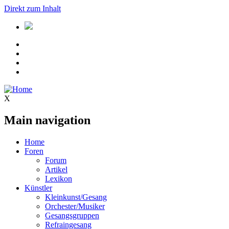
Direkt zum Inhalt
X
Main navigation
Home
Foren
Forum
Artikel
Lexikon
Künstler
Kleinkunst/Gesang
Orchester/Musiker
Gesangsgruppen
Refraingesang