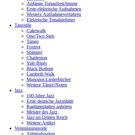
Anfänge Tonaufzeichnung
Erste elektrische Aufnahmen
Westrex Aufnahmeverfahren
Elektrische Tonabnehmer
Tanzstile
Cakewalk
One/Two Step
Tango
Foxtrot
Shimmy
Charleston
Yale Blues
Black Bottom
Lambeth Walk
Monopol-Liederbücher
Weitere Tänze/Noten
Jazz
100 Jahre Jazz
Erste deutsche Jazzplatte
Ragtimeplatten anhören
Meister des Jazz
Jazz im Dritten Reich
Weitere Artikel
Vergnügungsorte
Admiralspalast