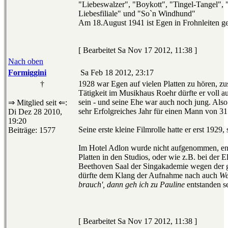
"Liebeswalzer", "Boykott", "Tingel-Tangel", "
Liebesfiliale" und "So`n Windhund"
Am 18.August 1941 ist Egen in Frohnleiten ge
[ Bearbeitet Sa Nov 17 2012, 11:38 ]
Nach oben
Formiggini
Sa Feb 18 2012, 23:17
†
1928 war Egen auf vielen Platten zu hören, z
Tätigkeit im Musikhaus Roehr dürfte er voll a
sein - und seine Ehe war auch noch jung. Also
⇒ Mitglied seit ⇐:
sehr Erfolgreiches Jahr für einen Mann von 31
Di Dez 28 2010,
19:20
Seine erste kleine Filmrolle hatte er erst 1929,
Beiträge: 1577
Im Hotel Adlon wurde nicht aufgenommen, en
Platten in den Studios, oder wie z.B. bei der E
Beethoven Saal der Singakademie wegen der g
dürfte dem Klang der Aufnahme nach auch
We
brauch', dann geh ich zu Pauline
entstanden se
[ Bearbeitet Sa Nov 17 2012, 11:38 ]