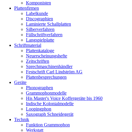
Komponisten
Plattenfirmen
Labelkunde
Discographien
Laminierte Schallplatten
Silberverfahren
Füllschriftverfahren
Langspielplatte
Schriftmaterial
Plattenkataloge
Neuerscheinungshefte
Zeitschriften
Sprechmaschinenhändler
Festschrift Carl Lindström AG
Plattenbesprechungen
Geräte
Phonographen
Grammophonmodelle
His Master's Voice Koffergeräte bis 1960
Indische Kolonialmodelle
Loopingphon
Saxograph Schneidegerät
Technik
Funktion Grammophon
Werkstatt