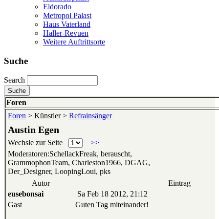
Eldorado
Metropol Palast
Haus Vaterland
Haller-Revuen
Weitere Auftrittsorte
Suche
Search
Foren
Foren
> Künstler >
Refrainsänger
Austin Egen
Wechsle zur Seite
>>
Moderatoren:SchellackFreak, berauscht,
GrammophonTeam, Charleston1966, DGAG,
Der_Designer, LoopingLoui, pks
Autor
Eintrag
eusebonsai
Sa Feb 18 2012, 21:12
Gast
Guten Tag miteinander!