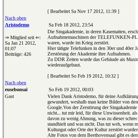
[ Bearbeitet Sa Nov 17 2012, 11:39 ]
Nach oben
Aristodemo
Sa Feb 18 2012, 23:54
Die Singakademie, in deren Kasematten, erschü
Aufnahmemaschinen der TELEFUNKEN-PLATT
⇒ Mitglied seit ⇐:
waren, wurde im Krieg zerstört.
Sa Jan 21 2012,
Hier tätigte Telefunken in den 30er und 40er J
01:07
Zerstörung der Akademie ihre Aufnahmen.
Beiträge: 426
Zu DDR Zeiten wurde das Gebäude ais Maxi
wiederaufgebaut.
[ Bearbeitet So Feb 19 2012, 10:32 ]
Nach oben
eusebonsai
So Feb 19 2012, 00:03
Gast
Vielen Dank Aristodemo, für deine Aufklärun
gewundert, weshalb man keine Bilder von dem 
Google.Von der Zerstörung der Singakademie w
nicht... tut mir leid, für diese Unwissenheit. a
davon zu wenig Ahnung, was zu dieser schrec
standhielt und was nicht. Das tut weh, wenn m
Kulturgut oder Orte der Kultur zerstört wurden
Alte Fotos von dem Beethovensaal gibt es de