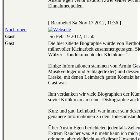
Austin Egen verlor dadurch zwei seiner wichti
Einnahmequellen.
[ Bearbeitet Sa Nov 17 2012, 11:36 ]
Nach oben
Gast
So Feb 19 2012, 11:50
Gast
Die hier zitierte Biographie wurde von Bertho
mühevoller Kleinarbeit zusammengetragen. Si
Wälzer "Tondokumente der Kleinkunst".
Einige Informationen stammen von Armin Gas
Musikverleger und Schlagertexter) und dessen
Lieske, mit denen Leimbach guten Kontakt hat
Gast war.
Ihm verdanken wir viele Biographien der Künst
soviel Kritik man an seiner Diskographie auc
Kurz und gut: Leimbach war immer sehr dezen
genauere Informationen zu den Todesumstände
Über Austin Egen berichteten jedenfalls Zeiteu
Extrem-Raucher war. An mehr kann ich mich jet
erinnern, aber vielleicht wirft dieser Umstand