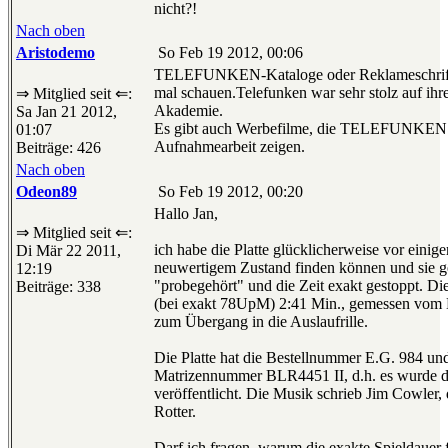
nicht?!
Nach oben
Aristodemo
So Feb 19 2012, 00:06
TELEFUNKEN-Kataloge oder Reklameschrift
mal schauen.Telefunken war sehr stolz auf ihr
⇒ Mitglied seit ⇐:
Akademie.
Sa Jan 21 2012,
Es gibt auch Werbefilme, die TELEFUNKEN 
01:07
Aufnahmearbeit zeigen.
Beiträge: 426
Nach oben
Odeon89
So Feb 19 2012, 00:20
Hallo Jan,
⇒ Mitglied seit ⇐:
ich habe die Platte glücklicherweise vor einiger
Di Mär 22 2011,
neuwertigem Zustand finden können und sie g
12:19
"probegehört" und die Zeit exakt gestoppt. D
Beiträge: 338
(bei exakt 78UpM) 2:41 Min., gemessen vom B
zum Übergang in die Auslaufrille.
Die Platte hat die Bestellnummer E.G. 984 und
Matrizennummer BLR4451 II, d.h. es wurde d
veröffentlicht. Die Musik schrieb Jim Cowler, 
Rotter.
Darf ich fragen, warum die exakte Spieldauer f