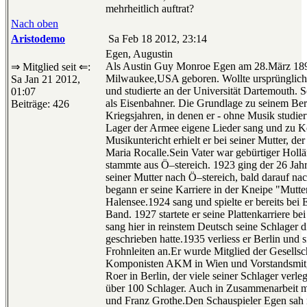
mehrheitlich auftrat?
Nach oben
Aristodemo
Sa Feb 18 2012, 23:14
Egen, Augustin
Als Austin Guy Monroe Egen am 28.März 189
⇒ Mitglied seit ⇐:
Milwaukee,USA geboren. Wollte ursprünglic
Sa Jan 21 2012,
und studierte an der Universität Dartemouth. S
01:07
als Eisenbahner. Die Grundlage zu seinem Beru
Beiträge: 426
Kriegsjahren, in denen er - ohne Musik studier
Lager der Armee eigene Lieder sang und zu 
Musikuntericht erhielt er bei seiner Mutter, d
Maria Rocalle.Sein Vater war gebürtiger Hollä
stammte aus Ö–stereich. 1923 ging der 26 Jahr
seiner Mutter nach Ö–stereich, bald darauf nac
begann er seine Karriere in der Kneipe "Mutte
Halensee.1924 sang und spielte er bereits bei 
Band. 1927 startete er seine Plattenkarrier
sang hier in reinstem Deutsch seine Schlager di
geschrieben hatte.1935 verliess er Berlin und si
Frohnleiten an.Er wurde Mitglied der Gesellsc
Komponisten AKM in Wien und Vorstandsmitg
Roer in Berlin, der viele seiner Schlager verle
über 100 Schlager. Auch in Zusammenarbeit m
und Franz Grothe.Den Schauspieler Egen sah