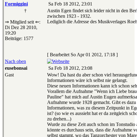
Formiggini
Sa Feb 18 2012, 23:01
†
Austin Egen findet sich leider nicht in den Be
zwischen 1923 - 1932.
Lediglich die Adresse des Musikverlages Roehr
⇒ Mitglied seit ⇐:
Di Dez 28 2010,
19:20
Beiträge: 1577
[ Bearbeitet So Apr 01 2012, 17:18 ]
Nach oben
eusebonsai
Sa Feb 18 2012, 23:08
Gast
Wow! Da hast du aber schon viel herausgefun
Informationen wäre ich selbst nie gelangt.
Diese neuen Informationen kann ich schon se
Vorallem die Aufnahme "Wenn ich Liebe brauc
Pauline" hat mich auf Austin Eugen aufmerks
Aufnahme wurde 1928 gemacht. Gibt es dazu
Informationen, was zu diesem Zeitpunkt in Eg
ist? (so wie es aussieht hat er da zeitgleich s
zu drehen...)
Wurde zu diese Zeit auch schon im Tonstudi
könnte es durchaus sein, dass die Aufnahme 
selbst stammt, wo das Tanzorchester von Mar