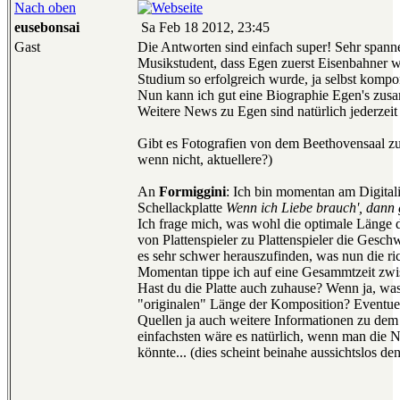
Nach oben
eusebonsai
Sa Feb 18 2012, 23:45
Gast
Die Antworten sind einfach super! Sehr spanne
Musikstudent, dass Egen zuerst Eisenbahner 
Studium so erfolgreich wurde, ja selbst kompo
Nun kann ich gut eine Biographie Egen's zus
Weitere News zu Egen sind natürlich jederzei
Gibt es Fotografien von dem Beethovensaal zu 
wenn nicht, aktuellere?)
An
Formiggini
: Ich bin momentan am Digitali
Schellackplatte
Wenn ich Liebe brauch', dann 
Ich frage mich, was wohl die optimale Länge d
von Plattenspieler zu Plattenspieler die Geschwi
es sehr schwer herauszufinden, was nun die ric
Momentan tippe ich auf eine Gesammtzeit zwis
Hast du die Platte auch zuhause? Wenn ja, was
"originalen" Länge der Komposition? Eventuel
Quellen ja auch weitere Informationen zu de
einfachsten wäre es natürlich, wenn man die 
könnte... (dies scheint beinahe aussichtslos de