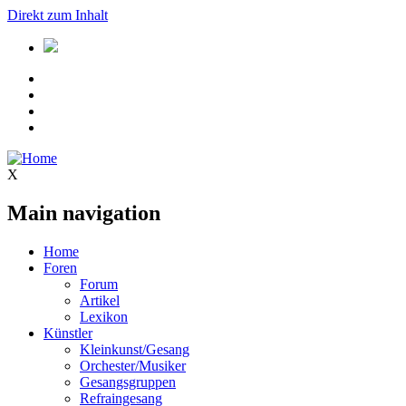
Direkt zum Inhalt
X
Main navigation
Home
Foren
Forum
Artikel
Lexikon
Künstler
Kleinkunst/Gesang
Orchester/Musiker
Gesangsgruppen
Refraingesang