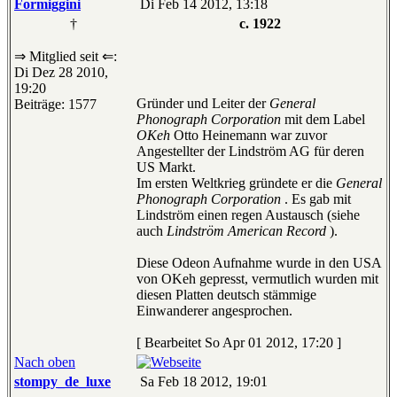
Formiggini
Di Feb 14 2012, 13:18
†
c. 1922
⇒ Mitglied seit ⇐:
Di Dez 28 2010,
19:20
Gründer und Leiter der
General
Beiträge: 1577
Phonograph Corporation
mit dem Label
OKeh
Otto Heinemann war zuvor
Angestellter der Lindström AG für deren
US Markt.
Im ersten Weltkrieg gründete er die
General
Phonograph Corporation
. Es gab mit
Lindström einen regen Austausch (siehe
auch
Lindström American Record
).
Diese Odeon Aufnahme wurde in den USA
von OKeh gepresst, vermutlich wurden mit
diesen Platten deutsch stämmige
Einwanderer angesprochen.
[ Bearbeitet So Apr 01 2012, 17:20 ]
Nach oben
stompy_de_luxe
Sa Feb 18 2012, 19:01