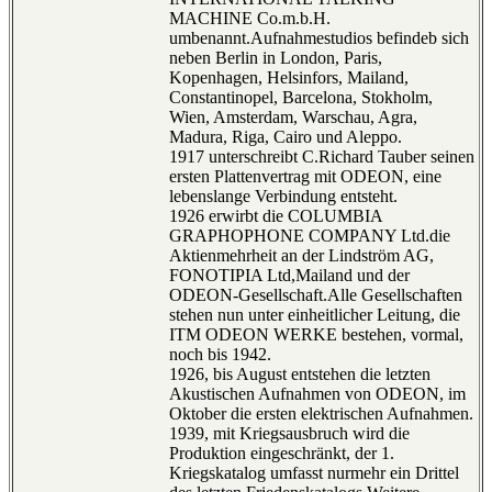
MACHINE Co.m.b.H.
umbenannt.Aufnahmestudios befindeb sich
neben Berlin in London, Paris,
Kopenhagen, Helsinfors, Mailand,
Constantinopel, Barcelona, Stokholm,
Wien, Amsterdam, Warschau, Agra,
Madura, Riga, Cairo und Aleppo.
1917 unterschreibt C.Richard Tauber seinen
ersten Plattenvertrag mit ODEON, eine
lebenslange Verbindung entsteht.
1926 erwirbt die COLUMBIA
GRAPHOPHONE COMPANY Ltd.die
Aktienmehrheit an der Lindström AG,
FONOTIPIA Ltd,Mailand und der
ODEON-Gesellschaft.Alle Gesellschaften
stehen nun unter einheitlicher Leitung, die
ITM ODEON WERKE bestehen, vormal,
noch bis 1942.
1926, bis August entstehen die letzten
Akustischen Aufnahmen von ODEON, im
Oktober die ersten elektrischen Aufnahmen.
1939, mit Kriegsausbruch wird die
Produktion eingeschränkt, der 1.
Kriegskatalog umfasst nurmehr ein Drittel