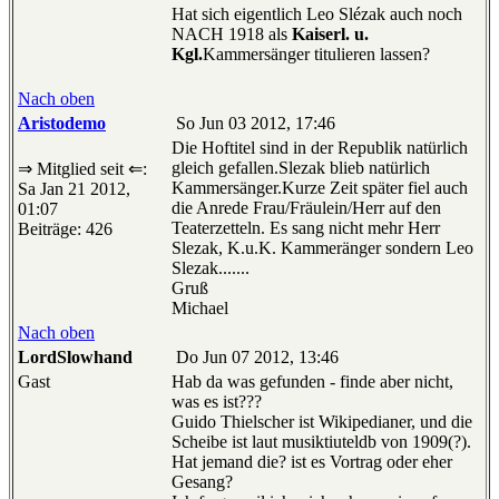
Hat sich eigentlich Leo Slézak auch noch
NACH 1918 als
Kaiserl. u.
Kgl.
Kammersänger titulieren lassen?
Nach oben
Aristodemo
So Jun 03 2012, 17:46
Die Hoftitel sind in der Republik natürlich
gleich gefallen.Slezak blieb natürlich
⇒ Mitglied seit ⇐:
Kammersänger.Kurze Zeit später fiel auch
Sa Jan 21 2012,
die Anrede Frau/Fräulein/Herr auf den
01:07
Teaterzetteln. Es sang nicht mehr Herr
Beiträge: 426
Slezak, K.u.K. Kammeränger sondern Leo
Slezak.......
Gruß
Michael
Nach oben
LordSlowhand
Do Jun 07 2012, 13:46
Gast
Hab da was gefunden - finde aber nicht,
was es ist???
Guido Thielscher ist Wikipedianer, und die
Scheibe ist laut musiktiuteldb von 1909(?).
Hat jemand die? ist es Vortrag oder eher
Gesang?