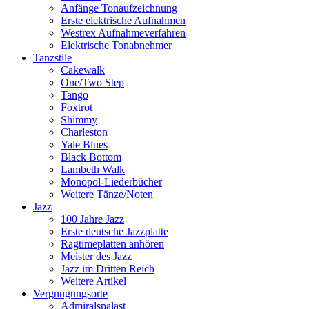
Anfänge Tonaufzeichnung
Erste elektrische Aufnahmen
Westrex Aufnahmeverfahren
Elektrische Tonabnehmer
Tanzstile
Cakewalk
One/Two Step
Tango
Foxtrot
Shimmy
Charleston
Yale Blues
Black Bottom
Lambeth Walk
Monopol-Liederbücher
Weitere Tänze/Noten
Jazz
100 Jahre Jazz
Erste deutsche Jazzplatte
Ragtimeplatten anhören
Meister des Jazz
Jazz im Dritten Reich
Weitere Artikel
Vergnügungsorte
Admiralspalast