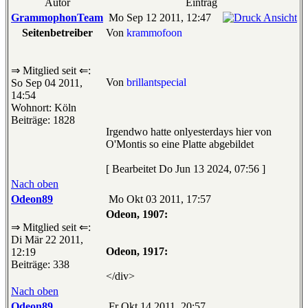
Autor
Eintrag
GrammophonTeam
Mo Sep 12 2011, 12:47
Seitenbetreiber
Von
krammofoon
⇒ Mitglied seit ⇐:
Von
brillantspecial
So Sep 04 2011,
14:54
Wohnort: Köln
Beiträge: 1828
Irgendwo hatte onlyesterdays hier von
O'Montis so eine Platte abgebildet
[ Bearbeitet Do Jun 13 2024, 07:56 ]
Nach oben
Odeon89
Mo Okt 03 2011, 17:57
Odeon, 1907:
⇒ Mitglied seit ⇐:
Di Mär 22 2011,
Odeon, 1917:
12:19
Beiträge: 338
</div>
Nach oben
Odeon89
Fr Okt 14 2011, 20:57