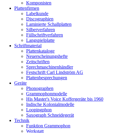
Komponisten
Plattenfirmen
Labelkunde
Discographien
Laminierte Schallplatten
Silberverfahren
Füllschriftverfahren
Langspielplatte
Schriftmaterial
Plattenkataloge
Neuerscheinungshefte
Zeitschriften
Sprechmaschinenhändler
Festschrift Carl Lindström AG
Plattenbesprechungen
Geräte
Phonographen
Grammophonmodelle
His Master's Voice Koffergeräte bis 1960
Indische Kolonialmodelle
Loopingphon
Saxograph Schneidegerät
Technik
Funktion Grammophon
Werkstatt