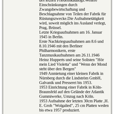
des letzten Friedenskatalogs.Weitere
Einschränkungen durch
Zwangsbewirtschaftung und
Beschlagnahme von Teilen der Fabrik für
Rüstungszwecke.Die Aufnahmetätigkeit
wird, soweit möglich ins Ausland verlegt,
Prag, Brüssel.
Letzte Kriegsaufnahmen am 16. Januar
1945 in Berlin.
Erste Nachkriegsaufnahmen am 8.6 und
8.10.1946 mit den Berliner
Philharmonikern, erste
Tanzmusikaufnahmen am 26.11.1946
Heinz Hupperts und seine Solisten "Hör
mein Lied Violetta" und "Wenn der Mond
steht über den Bergen"
1949 Anmietung einer kleinen Fabrik in
Nürnberg durch die Lindström GmbH,
Galvanik und Presserei bis 1953.
1953 Einrichtung einer Fabrik in Köln-
Braunsfeld auf den Gelände der Atlantik
Gummiwerke, Umzug nach Köln.
1953 Aufnahme der letzten 30cm Platte ,H.
E. Groh "Wolgalied", 25 cm Platten weden
bis etwa 1957 produziert.