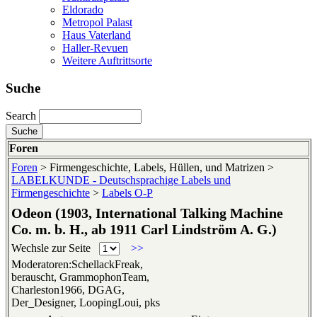
Eldorado
Metropol Palast
Haus Vaterland
Haller-Revuen
Weitere Auftrittsorte
Suche
Search
Foren
Foren
> Firmengeschichte, Labels, Hüllen, und Matrizen >
LABELKUNDE - Deutschsprachige Labels und
Firmengeschichte
>
Labels O-P
Odeon (1903, International Talking Machine
Co. m. b. H., ab 1911 Carl Lindström A. G.)
Wechsle zur Seite
>>
Moderatoren:SchellackFreak,
berauscht, GrammophonTeam,
Charleston1966, DGAG,
Der_Designer, LoopingLoui, pks