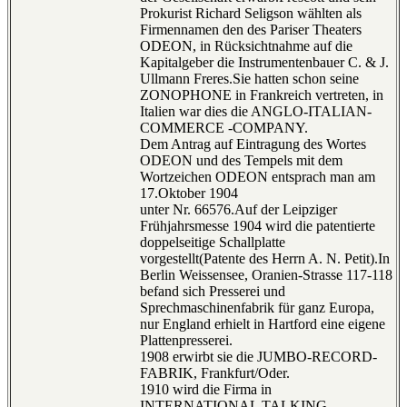
Prokurist Richard Seligson wählten als
Firmennamen den des Pariser Theaters
ODEON, in Rücksichtnahme auf die
Kapitalgeber die Instrumentenbauer C. & J.
Ullmann Freres.Sie hatten schon seine
ZONOPHONE in Frankreich vertreten, in
Italien war dies die ANGLO-ITALIAN-
COMMERCE -COMPANY.
Dem Antrag auf Eintragung des Wortes
ODEON und des Tempels mit dem
Wortzeichen ODEON entsprach man am
17.Oktober 1904
unter Nr. 66576.Auf der Leipziger
Frühjahrsmesse 1904 wird die patentierte
doppelseitige Schallplatte
vorgestellt(Patente des Herrn A. N. Petit).In
Berlin Weissensee, Oranien-Strasse 117-118
befand sich Presserei und
Sprechmaschinenfabrik für ganz Europa,
nur England erhielt in Hartford eine eigene
Plattenpresserei.
1908 erwirbt sie die JUMBO-RECORD-
FABRIK, Frankfurt/Oder.
1910 wird die Firma in
INTERNATIONAL TALKING