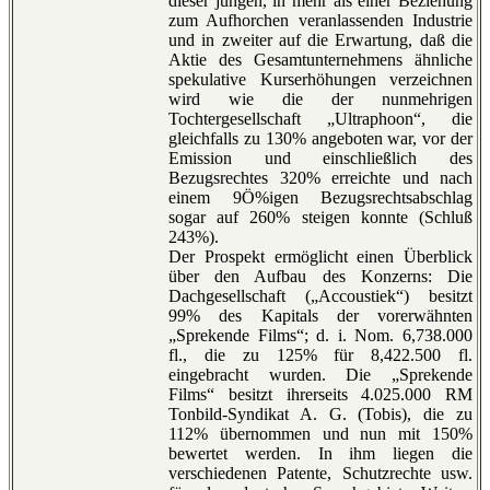
dieser jungen, in mehr als einer Beziehung
zum Aufhorchen veranlassenden Industrie
und in zweiter auf die Erwartung, daß die
Aktie des Gesamtunternehmens ähnliche
spekulative Kurserhöhungen verzeichnen
wird wie die der nunmehrigen
Tochtergesellschaft „Ultraphoon“, die
gleichfalls zu 130% angeboten war, vor der
Emission und einschließlich des
Bezugsrechtes 320% erreichte und nach
einem 9Ö%igen Bezugsrechtsabschlag
sogar auf 260% steigen konnte (Schluß
243%).
Der Prospekt ermöglicht einen Überblick
über den Aufbau des Konzerns: Die
Dachgesellschaft („Accoustiek“) besitzt
99% des Kapitals der vorerwähnten
„Sprekende Films“; d. i. Nom. 6,738.000
fl., die zu 125% für 8,422.500 fl.
eingebracht wurden. Die „Sprekende
Films“ besitzt ihrerseits 4.025.000 RM
Tonbild-Syndikat A. G. (Tobis), die zu
112% übernommen und nun mit 150%
bewertet werden. In ihm liegen die
verschiedenen Patente, Schutzrechte usw.