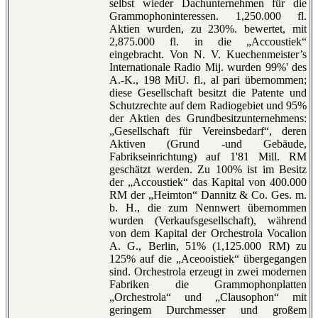
selbst wieder Dachunternehmen für die
Grammophoninteressen. 1,250.000 fl.
Aktien wurden, zu 230%. bewertet, mit
2,875.000 fl. in die „Accoustiek“
eingebracht. Von N. V. Kuechenmeister’s
Internationale Radio Mij. wurden 99%' des
A.-K., 198 MiU. fl., al pari übernommen;
diese Gesellschaft besitzt die Patente und
Schutzrechte auf dem Radiogebiet und 95%
der Aktien des Grundbesitzunternehmens:
„Gesellschaft für Vereinsbedarf“, deren
Aktiven (Grund -und Gebäude,
Fabrikseinrichtung) auf 1'81 Mill. RM
geschätzt werden. Zu 100% ist im Besitz
der „Accoustiek“ das Kapital von 400.000
RM der „Heimton“ Dannitz & Co. Ges. m.
b. H., die zum Nennwert übernommen
wurden (Verkaufsgesellschaft), während
von dem Kapital der Orchestrola Vocalion
A. G., Berlin, 51% (1,125.000 RM) zu
125% auf die „Aceooistiek“ übergegangen
sind. Orchestrola erzeugt in zwei modernen
Fabriken die Grammophonplatten
„Orchestrola“ und „Clausophon“ mit
geringem Durchmesser und großem