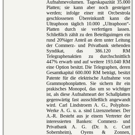
Aufnahmevolumen. Tageskapazität 35.000
Platten; sie kann aber noch gesteigert
werden; infolge einer mit Orcbestrola
geschlossenen Übereinkunft kann die
Ultraphoon täglich 10.000 „Ultraphoon“-
Platten durch sie verfertigen lassen.
Schließlich zählt zu den Beteiliguimgen ein
rund 20%iger Anteil an dem unter Leitung
der Commerz- und Privatbank stehenden
Syndikat, das 386.120 RM
Telegraphenaktien zu durchschnittlich
447% erwarb und auf weitere 193.040 RM
eine Option besitzt. Die Telegraphen, deren
Gesamtkapital 600.000 RM beträgt, besitzt
Patente für die elektrische Aufnahme von
Grammophonplatten. Sie sichern ihr ein
prakisches Monopol, das um so wichtiger
ist, als diese Aufnahmeart der Schallplatten
gegenwärtig fast ausschließlich angewandt
wird. Carl Lindstroem A. G., Polyphon-
Werke A. G. u. a. sind Lizenznehmer. Der
A.-R. Besteht aus je einem Vertreter der
interessierten Banken: Commerz- und
Privatbank A. G. (Dr. h. c. Curt
Sobernheim), Oyens & Zonnen,