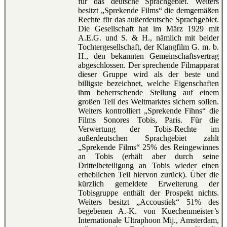
für das deutsche Sprachgebiet. Weiters
besitzt „Sprekende Films“ die demgemäßen
Rechte für das außerdeutsche Sprachgebiet.
Die Gesellschaft hat im März 1929 mit
A.E.G. und S. & H., nämlich mit beider
Tochtergesellschaft, der Klangfilm G. m. b.
H., den bekannten Gemeinschaftsvertrag
abgeschlossen. Der sprechende Filmapparat
dieser Gruppe wird als der beste und
billigste bezeichnet, welche Eigenschaften
ihm beherrschende Stellung auf einem
großen Teil des Weltmarktes sichern sollen.
Weiters kontrolliert „Sprekende Fihns“ die
Films Sonores Tobis, Paris. Für die
Verwertung der Tobis-Rechte im
außerdeutschen Sprachgebiet zahlt
„Sprekende Films“ 25% des Reingewinnes
an Tobis (erhält aber durch seine
Drittelbeteiligung an Tobis wieder einen
erheblichen Teil hiervon zurück). Über die
kürzlich gemeldete Erweiterung der
Tobisgruppe enthält der Prospekt nichts.
Weiters besitzt „Accoustiek“ 51% des
begebenen A.-K. von Kuechenmeister’s
Internationale Ultraphoon Mij., Amsterdam,