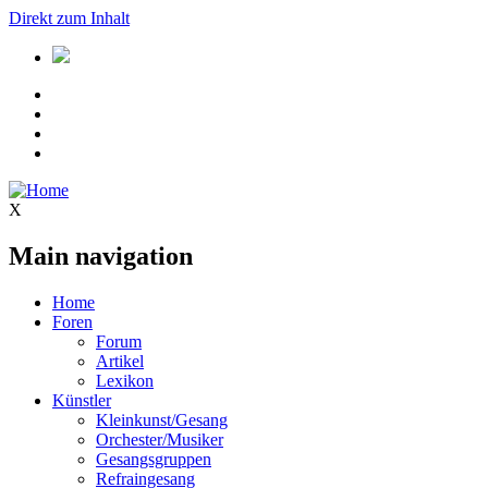
Direkt zum Inhalt
X
Main navigation
Home
Foren
Forum
Artikel
Lexikon
Künstler
Kleinkunst/Gesang
Orchester/Musiker
Gesangsgruppen
Refraingesang