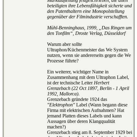
Marktaufteilung festgeschrieben, die allen
beteiligten ihre Lebensfähigkeit sicherte und
den Patenthaltern eine Monopolstellung
gegenüber der Filmindustrie verschafften.
Mühl-Benninghaus, 1999, „Das Ringen um
den Tonfilm“, Droste Verlag, Düsseldorf
Warum aber sollte
Ultraphon/Küchenmeister das We System
nutzen, wenn sie andererseits gegen die We
Prozesse führte?
Ein weiterer, wichtiger Name in
Zusammenhang mit dem Ultraphon Label,
ist der technische Leiter
Herbert
Grenzebach (22 Oct 1897, Berlin - 1 April
1992, Mallorca)
.
Grenzebach gründete 1924 das
"Elektrophon"
Label (Wann begann diese
Firma mit elektrischen Aufnahmen? Hat
jemand Platten dieses Labels und kann
Aussagen über deren Klangqualität
machen?)
Grenzebach stieg am 8. September 1929 bei