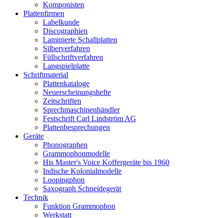
Komponisten
Plattenfirmen
Labelkunde
Discographien
Laminierte Schallplatten
Silberverfahren
Füllschriftverfahren
Langspielplatte
Schriftmaterial
Plattenkataloge
Neuerscheinungshefte
Zeitschriften
Sprechmaschinenhändler
Festschrift Carl Lindström AG
Plattenbesprechungen
Geräte
Phonographen
Grammophonmodelle
His Master's Voice Koffergeräte bis 1960
Indische Kolonialmodelle
Loopingphon
Saxograph Schneidegerät
Technik
Funktion Grammophon
Werkstatt