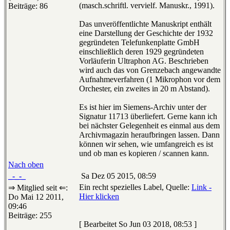
(masch.schriftl. vervielf. Manuskr., 1991).
Beiträge: 86
Das unveröffentlichte Manuskript enthält
eine Darstellung der Geschichte der 1932
gegründeten Telefunkenplatte GmbH
einschließlich deren 1929 gegründeten
Vorläuferin Ultraphon AG. Beschrieben
wird auch das von Grenzebach angewandte
Aufnahmeverfahren (1 Mikrophon vor dem
Orchester, ein zweites in 20 m Abstand).
Es ist hier im Siemens-Archiv unter der
Signatur 11713 überliefert. Gerne kann ich
bei nächster Gelegenheit es einmal aus dem
Archivmagazin heraufbringen lassen. Dann
können wir sehen, wie umfangreich es ist
und ob man es kopieren / scannen kann.
Nach oben
_-_-_
Sa Dez 05 2015, 08:59
Ein recht spezielles Label, Quelle:
Link -
⇒ Mitglied seit ⇐:
Hier klicken
Do Mai 12 2011,
09:46
Beiträge: 255
[ Bearbeitet So Jun 03 2018, 08:53 ]