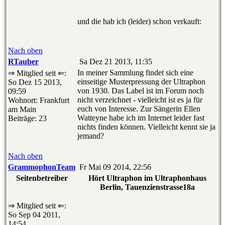
und die hab ich (leider) schon verkauft:
Nach oben
RTauber
Sa Dez 21 2013, 11:35
In meiner Sammlung findet sich eine
⇒ Mitglied seit ⇐:
einseitige Musterpressung der Ultraphon
So Dez 15 2013,
von 1930. Das Label ist im Forum noch
09:59
nicht verzeichnet - vielleicht ist es ja für
Wohnort: Frankfurt
euch von Interesse. Zur Sängerin Ellen
am Main
Watteyne habe ich im Internet leider fast
Beiträge: 23
nichts finden können. Vielleicht kennt sie ja
jemand?
Nach oben
GrammophonTeam
Fr Mai 09 2014, 22:56
Seitenbetreiber
Hört Ultraphon im Ultraphonhaus
Berlin, Tauenzienstrasse18a
⇒ Mitglied seit ⇐:
So Sep 04 2011,
14:54