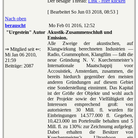
Der besagte Thread:
Link - Hier klicken
[ Bearbeitet So Jun 03 2018, 08:53 ]
Nach oben
berauscht
Mo Feb 01 2016, 12:52
"Urgestein" Autor
Akustik-Zusammenschluß und
Emission.
Alle Zweige der akustischen, auf
Klangwirkung berechneten Industrien —
⇒ Mitglied seit ⇐:
Radio, Grammophon, Klangfilm — faßt die
Mi Jan 06 2010,
neue Gründung N. V. Kuechenmeister’s
21:59
Internationale Maatschappij voor
Beiträge: 2087
Accouistiek, Amsterdam, zusammen, die
bereits hiedurch gegenüber den meisten
anderen Gründungen auf diesem Gebiet
eine Sonderstellung einnimmt. Das Kapital
ist der Größe der Objekte und wohl auch
der Projekte sowie der Vielfältigkeit der
Interessen entsprechend groß: von
autorisierten 30 Mill. fl. wurden für
Einbringungen 14.577.000 fl. Gegeben,
10,423.000 im Portefeuille behalten und 5
Mill. fl. zu 130%: zur Zeichnumg aufgelegt.
Dabei erhalten die Besitzer von
Kuechenmeister’s Ultraphoon ein