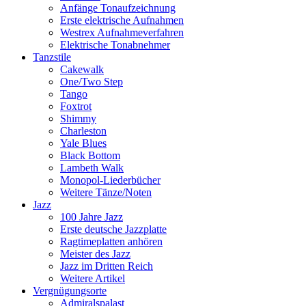
Anfänge Tonaufzeichnung
Erste elektrische Aufnahmen
Westrex Aufnahmeverfahren
Elektrische Tonabnehmer
Tanzstile
Cakewalk
One/Two Step
Tango
Foxtrot
Shimmy
Charleston
Yale Blues
Black Bottom
Lambeth Walk
Monopol-Liederbücher
Weitere Tänze/Noten
Jazz
100 Jahre Jazz
Erste deutsche Jazzplatte
Ragtimeplatten anhören
Meister des Jazz
Jazz im Dritten Reich
Weitere Artikel
Vergnügungsorte
Admiralspalast