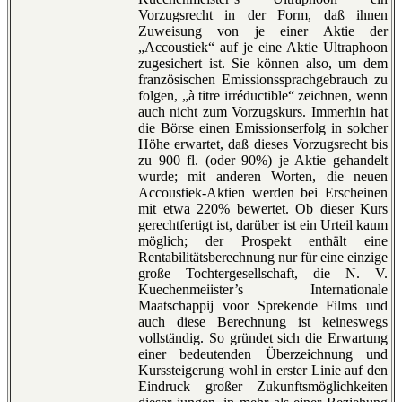
Vorzugsrecht in der Form, daß ihnen
Zuweisung von je einer Aktie der
„Accoustiek“ auf je eine Aktie Ultraphoon
zugesichert ist. Sie können also, um dem
französischen Emissionssprachgebrauch zu
folgen, „à titre irréductible“ zeichnen, wenn
auch nicht zum Vorzugskurs. Immerhin hat
die Börse einen Emissionserfolg in solcher
Höhe erwartet, daß dieses Vorzugsrecht bis
zu 900 fl. (oder 90%) je Aktie gehandelt
wurde; mit anderen Worten, die neuen
Accoustiek-Aktien werden bei Erscheinen
mit etwa 220% bewertet. Ob dieser Kurs
gerechtfertigt ist, darüber ist ein Urteil kaum
möglich; der Prospekt enthält eine
Rentabilitätsberechnung nur für eine einzige
große Tochtergesellschaft, die N. V.
Kuechenmeiister’s Internationale
Maatschappij voor Sprekende Films und
auch diese Berechnung ist keineswegs
vollständig. So gründet sich die Erwartung
einer bedeutenden Überzeichnung und
Kurssteigerung wohl in erster Linie auf den
Eindruck großer Zukunftsmöglichkeiten