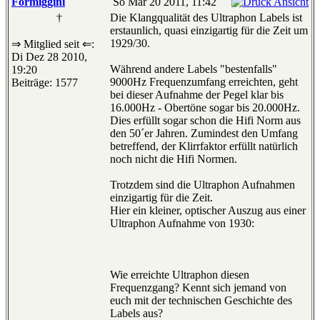
Formiggini
So Mär 20 2011, 11:42
†
Die Klangqualität des Ultraphon Labels ist
erstaunlich, quasi einzigartig für die Zeit um
1929/30.
⇒ Mitglied seit ⇐:
Di Dez 28 2010,
Während andere Labels "bestenfalls"
19:20
9000Hz Frequenzumfang erreichten, geht
Beiträge: 1577
bei dieser Aufnahme der Pegel klar bis
16.000Hz - Obertöne sogar bis 20.000Hz.
Dies erfüllt sogar schon die Hifi Norm aus
den 50´er Jahren. Zumindest den Umfang
betreffend, der Klirrfaktor erfüllt natürlich
noch nicht die Hifi Normen.
Trotzdem sind die Ultraphon Aufnahmen
einzigartig für die Zeit.
Hier ein kleiner, optischer Auszug aus einer
Ultraphon Aufnahme von 1930:
Wie erreichte Ultraphon diesen
Frequenzgang? Kennt sich jemand von
euch mit der technischen Geschichte des
Labels aus?