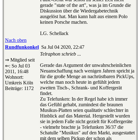
gerade "state of the art", was ja im Grunde die
Diskussion über die Wiedergabetechnik
ausgelöst hat. Man kann halt aus einem Polo
keinen Porsche machen.
LG. Schellack
Nach oben
Rundfunkonkel
Sa Jul 04 2020, 22:47
Telraphon schrieb
...
⇒ Mitglied seit
Gerade das Argument der unwahrscheinlichen
⇐: So Jul 03
Neuanschaffung nach wenigen Jahren spricht ja
2011, 16:48
für die große Menge an nachrüstbaren PickUps,
Wohnort:
welche man noch heute in gefühlt jedem
Umkreis Köln
zweiten Tisch-, Schrank- und Koffergerät
Beiträge: 1172
findet.
Zu Telefunken: In der Regel habe ich immer
das Gefühl gehabt, zumindest die braunen
Musikus-Platten seien qualitativ schlechter in
Hinblick auf das Material. Hergestellt wurden
sie in jedem Falle nicht gezielt für Koffergeräte
- vielmehr brachte ja Telefunken 36/37 die
Schatulle "Musikus" auf den Markt, ausgestattet
mit dem selben Pickup der schon als