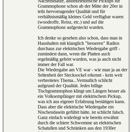
Nachrüstsätze, alsoekelektrische Pickups für
Grammophone schon ab der Mitte der 20er in
teils hervorragender Qualität und für
verhältnismäßig kleines Geld verfügbar waren
(woodroffe, Reisz, etc.) und auf die
Grammophone aufgesteckt wurden.
Ich denke so gesehen also schon, dass man in
Haushalten mit klanglich "besseren" Radios
durchaus zur elektrischen Wiedergabe griff -
zumindest dann, wenn die Platten auch
regelmäßig gehört wurden, was ja auch nicht
immer der Fall war.
Die Wiedergabe am VE war - wie man ja an der
Seltenheit der Stecksockel erkennt - kein weit
verbreitetes Thema...Vermutlich schlicht
aufgrund der Qualität. Jedes billige
Tischgrammophon klingt um Längen besser als
ein Volksempfänger mit elektrischem Pickup,
was ich aus eigener Erfahrung bestätigen kann.
Dass aber die elektrische Wiedergabe ein
Nischendasein geführt hätte, ist schlicht falsch.
Ganz einfach widerlegt wie bereits erwähnt
durch die schiere Schwemme an elektrischen
Schatullen und Schränken aus den 1930er