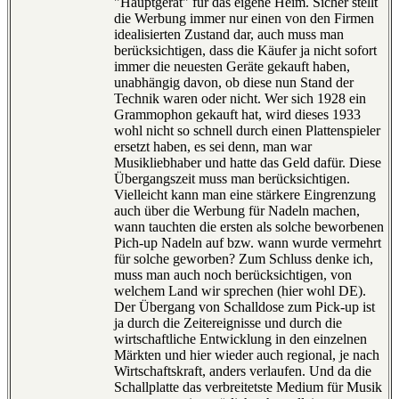
"Hauptgerät" für das eigene Heim. Sicher stellt
die Werbung immer nur einen von den Firmen
idealisierten Zustand dar, auch muss man
berücksichtigen, dass die Käufer ja nicht sofort
immer die neuesten Geräte gekauft haben,
unabhängig davon, ob diese nun Stand der
Technik waren oder nicht. Wer sich 1928 ein
Grammophon gekauft hat, wird dieses 1933
wohl nicht so schnell durch einen Plattenspieler
ersetzt haben, es sei denn, man war
Musikliebhaber und hatte das Geld dafür. Diese
Übergangszeit muss man berücksichtigen.
Vielleicht kann man eine stärkere Eingrenzung
auch über die Werbung für Nadeln machen,
wann tauchten die ersten als solche beworbenen
Pich-up Nadeln auf bzw. wann wurde vermehrt
für solche geworben? Zum Schluss denke ich,
muss man auch noch berücksichtigen, von
welchem Land wir sprechen (hier wohl DE).
Der Übergang von Schalldose zum Pick-up ist
ja durch die Zeitereignisse und durch die
wirtschaftliche Entwicklung in den einzelnen
Märkten und hier wieder auch regional, je nach
Wirtschaftskraft, anders verlaufen. Und da die
Schallplatte das verbreitetste Medium für Musik