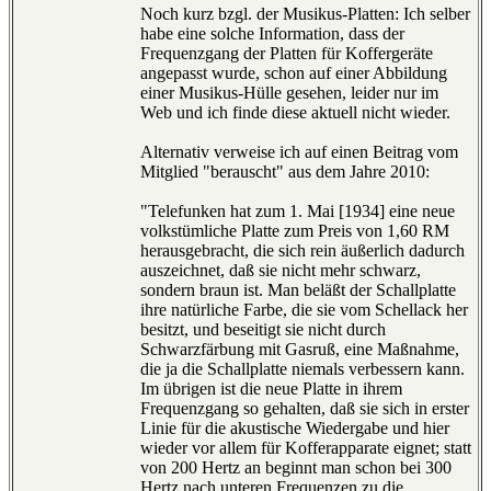
Noch kurz bzgl. der Musikus-Platten: Ich selber
habe eine solche Information, dass der
Frequenzgang der Platten für Koffergeräte
angepasst wurde, schon auf einer Abbildung
einer Musikus-Hülle gesehen, leider nur im
Web und ich finde diese aktuell nicht wieder.
Alternativ verweise ich auf einen Beitrag vom
Mitglied "berauscht" aus dem Jahre 2010:
"Telefunken hat zum 1. Mai [1934] eine neue
volkstümliche Platte zum Preis von 1,60 RM
herausgebracht, die sich rein äußerlich dadurch
auszeichnet, daß sie nicht mehr schwarz,
sondern braun ist. Man beläßt der Schallplatte
ihre natürliche Farbe, die sie vom Schellack her
besitzt, und beseitigt sie nicht durch
Schwarzfärbung mit Gasruß, eine Maßnahme,
die ja die Schallplatte niemals verbessern kann.
Im übrigen ist die neue Platte in ihrem
Frequenzgang so gehalten, daß sie sich in erster
Linie für die akustische Wiedergabe und hier
wieder vor allem für Kofferapparate eignet; statt
von 200 Hertz an beginnt man schon bei 300
Hertz nach unteren Frequenzen zu die