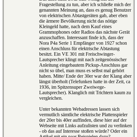
Fragestellung zu tun, aber ich schließe mich der
genannten Meinung an, dass es genug Benutzer
von elektrischen Abtastgeräten gab, aber eben
die ärmere Bevölkerung nicht das nötige
Kleingeld hatte, nach dem Kauf eines
Grammophones oder Radios das nächste Gerät
anzuschaffen. Interessant finde ich, dass der
Nora P4a Serie 1 Empfänger von 1927 schon
einen Anschluss für elektrische Abtastung
besitzt. Ein VE 301 mit Freischwinger-
Lautsprecher klingt mit nach zeitgenössischer
Anleitung eingebautem Pickup-Anschluss gar
nicht so übel, man muss es selbst mal gehört
haben. Mitte/ Ende der 30er war der Klang aber
längst überholt (Telefunken hatte in der Zeit, ca
1936, im Spitzensuper Zweiwege-
Lautsprecher). Klanglich mit Trichtern kaum zu
vergleichen.
Unter bekannten Webadressen lassen sich
vermutlich sämtliche elektrische Plattenspieler
der 20er bis 40er auffinden, diese hier auf der
Webseite mit Links aufzulisten und zu verlinken
- ob das auf Interesse stoßen würde? Oder ein
Artikel mit ein paar Beispielen dazu?