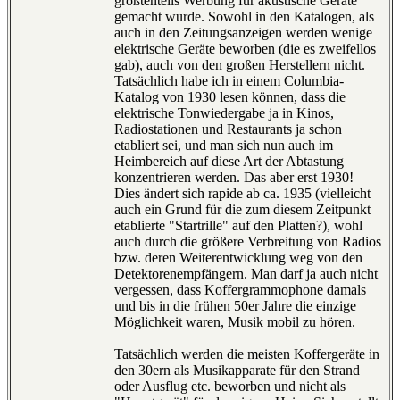
größtenteils Werbung für akustische Geräte
gemacht wurde. Sowohl in den Katalogen, als
auch in den Zeitungsanzeigen werden wenige
elektrische Geräte beworben (die es zweifellos
gab), auch von den großen Herstellern nicht.
Tatsächlich habe ich in einem Columbia-
Katalog von 1930 lesen können, dass die
elektrische Tonwiedergabe ja in Kinos,
Radiostationen und Restaurants ja schon
etabliert sei, und man sich nun auch im
Heimbereich auf diese Art der Abtastung
konzentrieren werden. Das aber erst 1930!
Dies ändert sich rapide ab ca. 1935 (vielleicht
auch ein Grund für die zum diesem Zeitpunkt
etablierte "Startrille" auf den Platten?), wohl
auch durch die größere Verbreitung von Radios
bzw. deren Weiterentwicklung weg von den
Detektorenempfängern. Man darf ja auch nicht
vergessen, dass Koffergrammophone damals
und bis in die frühen 50er Jahre die einzige
Möglichkeit waren, Musik mobil zu hören.
Tatsächlich werden die meisten Koffergeräte in
den 30ern als Musikapparate für den Strand
oder Ausflug etc. beworben und nicht als