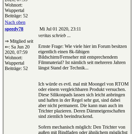
Wohnort:
Wuppertal
Beiträge: 52
Nach oben
speedy78
Mi Jul 01 2020, 23:11
veritas schrieb
...
⇒ Mitglied seit
Ernste Frage: Wie viele hier im Forum besitzen
⇐: Sa Jun 20
eigentlich einen 8k-fähigen
2020, 07:59
Bildschirm/Fernseher mit entsprechendem
Wohnort:
Filmmaterial? Ist nämlich seit mehreren Jahren
Wuppertal
längst Stand der Technik...
Beiträge: 52
Ich würde es evtl. mal mit Moongel von RTOM
oder einem vergleichbaren Produkt versuchen.
Diese Silikonpads lassen sich leicht anbringen
und haften in der Regel sehr gut, sind dabei
aber nicht permanent. Die kann man auch im
Trichter plazieren. Deren Dämmeigenschaften
sind ziemlich beeindruckend.
Sofern mechanisch möglich: Den Trichter von
außen mit Bindfaden oder ähnlichem möglichst