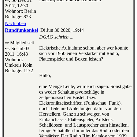
⇐: So Dez 31
2017, 12:30
Wohnort: Berlin
Beiträge: 823
Nach oben
Rundfunkonkel
Di Jun 30 2020, 19:44
DGAG schrieb
...
⇒ Mitglied seit
Elektrische Aufnahme schon, aber wer konnte
⇐: So Jul 03
sich vor 1950 einen Verstärker mit Radio,
2011, 16:48
Plattenspieler und Boxen leisten?
Wohnort:
Umkreis Köln
Beiträge: 1172
Hallo,
eine Menge Leute, würde ich sagen. Sonst gäbe
es weder Schaltungsvorschläge in
zeitgenössischen Bastel- bzw.
Elektronikzeitschriften (Funkschau, Funk),
noch Teile und Anleitungen dafür von den
Herstellern. Ganz zu schweigen von
Einbauchassis-Plattenspieler, Aufsteck-
Schalldosen, und Lautsprecher zum hinstellen,
fertige Schatullen für unter das Radio oder den
Verstärker. Der Radio Rim Katalog von 1939