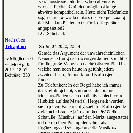
war, musste sie natürlich schon allein aus
wirtschaftlichen Gründen möglichst lange
abwärts kompatibel sein. Hatte nicht Telefunken
sogar damit geworben, dass der Frequenzgang
der Musikus-Platten extra für Koffergeräte
angepasst sei?
LG. Schellack
Nach oben
Telraphon
Sa Jul 04 2020, 20:54
Gerade das Argument der unwahrscheinlichen
Neuanschaffung nach wenigen Jahren spricht ja
⇒ Mitglied seit
für die große Menge an nachrüstbaren PickUps,
⇐: Mo Apr 03
welche man noch heute in gefühlt jedem
2017, 18:57
zweiten Tisch-, Schrank- und Koffergerät
Beiträge: 333
findet.
Zu Telefunken: In der Regel habe ich immer
das Gefühl gehabt, zumindest die braunen
Musikus-Platten seien qualitativ schlechter in
Hinblick auf das Material. Hergestellt wurden
sie in jedem Falle nicht gezielt für Koffergeräte
- vielmehr brachte ja Telefunken 36/37 die
Schatulle "Musikus" auf den Markt, ausgestattet
mit dem selben Pickup der schon als
Ergänzungsteil so lange wie die Musikus-