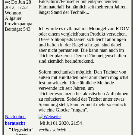
Bildschirm/Fernseher mit entsprechendem
⇐: Do Jun 28
Filmmaterial? Ist nämlich seit mehreren Jahren
2012, 17:52
längst Stand der Technik...
Wohnort:
Allgäuer
Provinzpampa
Ich würde es evtl. mal mit Moongel von RTOM
Beiträge: 543
oder einem vergleichbaren Produkt versuchen.
Diese Silikonpads lassen sich leicht anbringen
und haften in der Regel sehr gut, sind dabei
aber nicht permanent. Die kann man auch im
Trichter plazieren. Deren Dämmeigenschaften
sind ziemlich beeindruckend.
Sofern mechanisch möglich: Den Trichter von
außen mit Bindfaden oder ähnlichem möglichst
fest umwickeln. Eine ähnliche Methode
verwende ich seit Jahren, um
Trichterresonanzen bei akustischen Aufnahmen
zu reduzieren. Sobald der Trichet unter etwas
Spannung steht, kann er nicht mehr so einfach
wie eine Glocke "ringen".
Nach oben
berauscht
Mi Jul 01 2020, 21:54
"Urgestein"
veritas schrieb
...