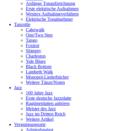
Anfänge Tonaufzeichnung
Erste elektrische Aufnahmen
Westrex Aufnahmeverfahren
Elektrische Tonabnehmer
Tanzstile
Cakewalk
One/Two Step
Tango
Foxtrot
Shimmy
Charleston
Yale Blues
Black Bottom
Lambeth Walk
Monopol-Liederbücher
Weitere Tänze/Noten
Jazz
100 Jahre Jazz
Erste deutsche Jazzplatte
Ragtimeplatten anhören
Meister des Jazz
Jazz im Dritten Reich
Weitere Artikel
Vergnügungsorte
Admiralspalast