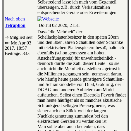
Selbstredend lasse ich mich vom Gegenteil
überzeugen, z.B. durch Verkaufszahlen
entsprechender Geräte oder Erweiterungen.
Nach oben
Telraphon
Do Jul 02 2020, 21:31
Dass "die Mehrheit" der
Schellackplattenbesitzer in den späten 20ern
⇒ Mitglied seit
und den 30er Jahren Schatullen oder Schränke
⇐: Mo Apr 03
mit elektrischen Plattenspielern besaß, halte ich
2017, 18:57
ebenfalls (schon gemessen am hohen
Beiträge: 333
Anschaffungspreis) für unwahrscheinlich -
dennoch dürfte die Zahl dieser Leute - so sie
auch nicht die Mehrheit darstellten - getrost in
die Millionen gegangen sein, gemessen daran,
wie häufig heute gerade günstigere Schatullen-
und Schrankmodelle von Dual, Goldring, der
DGAG und anderen Anbietern am Markt
auftauchen. Selbst einen Electrola Favorit findet
man heute häufiger als so manches akustische
Schrankgerät selbigen Preissegments, was
sicher auch ein Stück weit der langen
Nachkriegsnutzung zumindest bei den
elektrischen Geräten zu verdanken ist.
Man sollte aber auch bedenken, dass