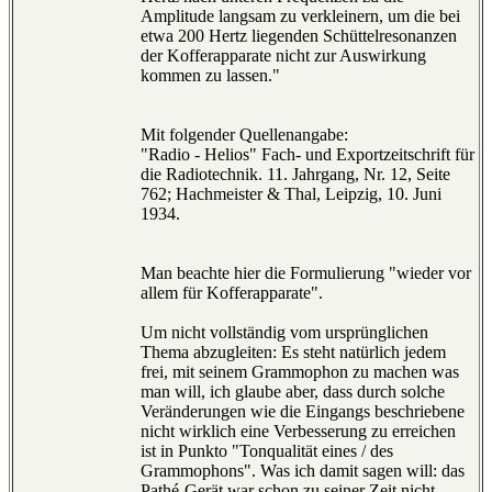
Amplitude langsam zu verkleinern, um die bei
etwa 200 Hertz liegenden Schüttelresonanzen
der Kofferapparate nicht zur Auswirkung
kommen zu lassen."
Mit folgender Quellenangabe:
"Radio - Helios" Fach- und Exportzeitschrift für
die Radiotechnik. 11. Jahrgang, Nr. 12, Seite
762; Hachmeister & Thal, Leipzig, 10. Juni
1934.
Man beachte hier die Formulierung "wieder vor
allem für Kofferapparate".
Um nicht vollständig vom ursprünglichen
Thema abzugleiten: Es steht natürlich jedem
frei, mit seinem Grammophon zu machen was
man will, ich glaube aber, dass durch solche
Veränderungen wie die Eingangs beschriebene
nicht wirklich eine Verbesserung zu erreichen
ist in Punkto "Tonqualität eines / des
Grammophons". Was ich damit sagen will: das
Pathé-Gerät war schon zu seiner Zeit nicht