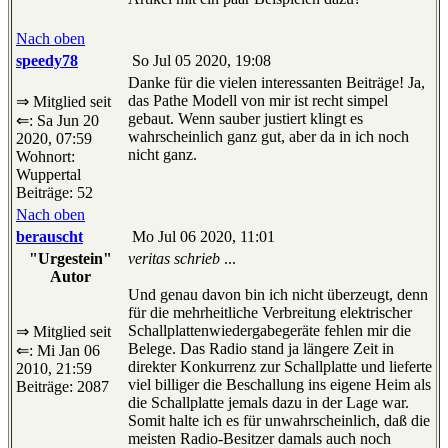
Nach oben
speedy78
So Jul 05 2020, 19:08
Danke für die vielen interessanten Beiträge! Ja,
das Pathe Modell von mir ist recht simpel
⇒ Mitglied seit
gebaut. Wenn sauber justiert klingt es
⇐: Sa Jun 20
wahrscheinlich ganz gut, aber da in ich noch
2020, 07:59
nicht ganz.
Wohnort:
Wuppertal
Beiträge: 52
Nach oben
berauscht
Mo Jul 06 2020, 11:01
"Urgestein"
veritas schrieb
...
Autor
Und genau davon bin ich nicht überzeugt, denn
für die mehrheitliche Verbreitung elektrischer
Schallplattenwiedergabegeräte fehlen mir die
⇒ Mitglied seit
Belege. Das Radio stand ja längere Zeit in
⇐: Mi Jan 06
direkter Konkurrenz zur Schallplatte und lieferte
2010, 21:59
viel billiger die Beschallung ins eigene Heim als
Beiträge: 2087
die Schallplatte jemals dazu in der Lage war.
Somit halte ich es für unwahrscheinlich, daß die
meisten Radio-Besitzer damals auch noch