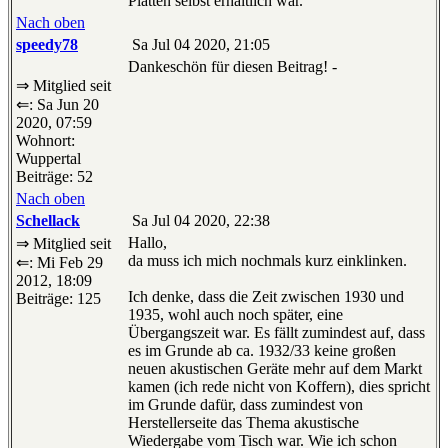
Platten selbst erhältlich war.
Nach oben
speedy78
Sa Jul 04 2020, 21:05
Dankeschön für diesen Beitrag! -
⇒ Mitglied seit
⇐: Sa Jun 20
2020, 07:59
Wohnort:
Wuppertal
Beiträge: 52
Nach oben
Schellack
Sa Jul 04 2020, 22:38
Hallo,
⇒ Mitglied seit
da muss ich mich nochmals kurz einklinken.
⇐: Mi Feb 29
2012, 18:09
Ich denke, dass die Zeit zwischen 1930 und
Beiträge: 125
1935, wohl auch noch später, eine
Übergangszeit war. Es fällt zumindest auf, dass
es im Grunde ab ca. 1932/33 keine großen
neuen akustischen Geräte mehr auf dem Markt
kamen (ich rede nicht von Koffern), dies spricht
im Grunde dafür, dass zumindest von
Herstellerseite das Thema akustische
Wiedergabe vom Tisch war. Wie ich schon