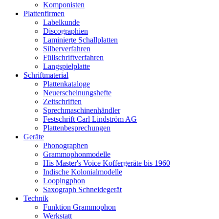
Komponisten
Plattenfirmen
Labelkunde
Discographien
Laminierte Schallplatten
Silberverfahren
Füllschriftverfahren
Langspielplatte
Schriftmaterial
Plattenkataloge
Neuerscheinungshefte
Zeitschriften
Sprechmaschinenhändler
Festschrift Carl Lindström AG
Plattenbesprechungen
Geräte
Phonographen
Grammophonmodelle
His Master's Voice Koffergeräte bis 1960
Indische Kolonialmodelle
Loopingphon
Saxograph Schneidegerät
Technik
Funktion Grammophon
Werkstatt