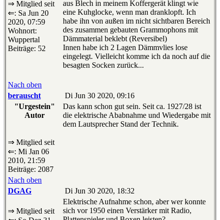
aus Blech in meinem Koffergerät klingt wie
⇒ Mitglied seit
eine Kuhglocke, wenn man dranklopft. Ich
⇐: Sa Jun 20
habe ihn von außen im nicht sichtbaren Bereich
2020, 07:59
des zusammen gebauten Grammophons mit
Wohnort:
Dämmaterial beklebt (Reversibel)
Wuppertal
Innen habe ich 2 Lagen Dämmvlies lose
Beiträge: 52
eingelegt. Vielleicht komme ich da noch auf die
besagten Socken zurück...
Nach oben
berauscht
Di Jun 30 2020, 09:16
"Urgestein"
Das kann schon gut sein. Seit ca. 1927/28 ist
Autor
die elektrische Ababnahme und Wiedergabe mit
dem Lautsprecher Stand der Technik.
⇒ Mitglied seit
⇐: Mi Jan 06
2010, 21:59
Beiträge: 2087
Nach oben
DGAG
Di Jun 30 2020, 18:32
Elektrische Aufnahme schon, aber wer konnte
sich vor 1950 einen Verstärker mit Radio,
⇒ Mitglied seit
Plattenspieler und Boxen leisten?