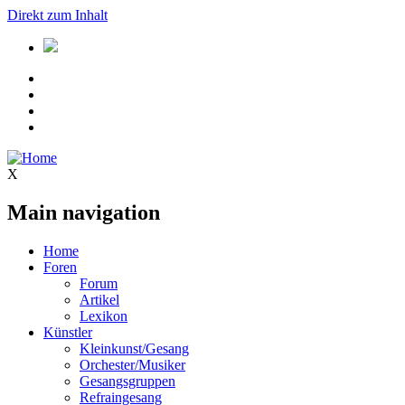
Direkt zum Inhalt
X
Main navigation
Home
Foren
Forum
Artikel
Lexikon
Künstler
Kleinkunst/Gesang
Orchester/Musiker
Gesangsgruppen
Refraingesang