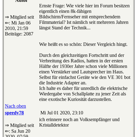
Autor
Ernste Frage: Wie viele hier im Forum besitzen
eigentlich einen 8k-fähigen
Bildschirm/Fernseher mit entsprechendem
⇒ Mitglied seit
Filmmaterial? Ist nämlich seit mehreren Jahren
⇐: Mi Jan 06
längst Stand der Technik...
2010, 21:59
Beiträge: 2087
Wie heißt es so schön: Dieser Vergleich hingt.
Durch den gleichzeitigen Fortschritt und der
Verbreitung des Radios, hatten in der ersten
Hälfte der 1930er Jahre schon viele Millionen
einen Verstärker und Lautsprecher im Haus.
Selbst für einfachst Geräte wie den VE 301 bot
die Industrie Adapter an.
Ich halte es daher für unredlich die elektrische
Wiedergabe von Schallplatte zu jener Zeit als
eine exotische Kuriosität darzustellen.
Nach oben
speedy78
Mi Jul 01 2020, 23:10
ich erinnere noch an Volksempfänger und
Kristalldetektor
⇒ Mitglied seit
⇐: Sa Jun 20
2020, 07:59