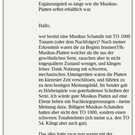
Ergänzungsteil so lange wie die Musikus-
Platten selbst erhältlich war.
Hallo,
wer besitzt eine Musikus Schatulle mit TO 1000
Tonarm (oder dem Nachfolger)? Nach meiner
Erkenntnis waren die zu Beginn braunenTfk-
Musikus-Platten weicher als die aus der
gewöhnlichen Serie, rauschen aber in nicht
totgequältem Zustand weniger, und klingen
feiner. Dank Nutzung mit schweren,
mechanischen Abtastgeräten waren die Platten
im kürzester Zeit verschlissen, und führten zu
zu dem heutigen Meinungsbild. Im Sender gab
es Hörbeispiele von guterhaltenen Scheiben der
Serie. Ich würde gute Musikus Platten auf eine
Ebene heben mit Nachkriegspressungen - meine
Meinung dazu. Billigere Musikus-Schatullen
hatten aber nicht den TO 1000, sondern einen
schweren Tonabnehmer (ich meine u.a. den TO
54. Klingt aber auch gut).
Das alles hatte zwar nun wenig mit der