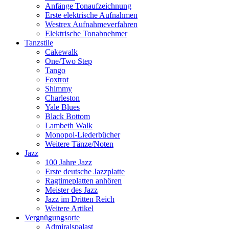
Anfänge Tonaufzeichnung
Erste elektrische Aufnahmen
Westrex Aufnahmeverfahren
Elektrische Tonabnehmer
Tanzstile
Cakewalk
One/Two Step
Tango
Foxtrot
Shimmy
Charleston
Yale Blues
Black Bottom
Lambeth Walk
Monopol-Liederbücher
Weitere Tänze/Noten
Jazz
100 Jahre Jazz
Erste deutsche Jazzplatte
Ragtimeplatten anhören
Meister des Jazz
Jazz im Dritten Reich
Weitere Artikel
Vergnügungsorte
Admiralspalast