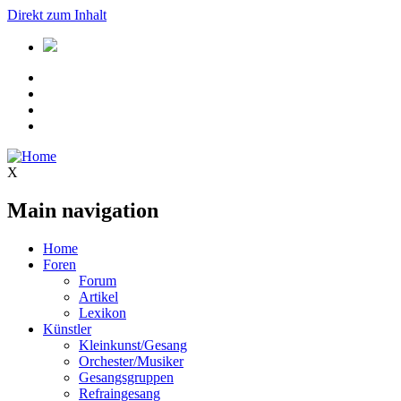
Direkt zum Inhalt
X
Main navigation
Home
Foren
Forum
Artikel
Lexikon
Künstler
Kleinkunst/Gesang
Orchester/Musiker
Gesangsgruppen
Refraingesang