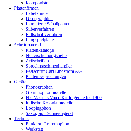
Komponisten
Plattenfirmen
Labelkunde
Discographien
Laminierte Schallplatten
Silberverfahren
Füllschriftverfahren
Langspielplatte
Schriftmaterial
Plattenkataloge
Neuerscheinungshefte
Zeitschriften
Sprechmaschinenhändler
Festschrift Carl Lindström AG
Plattenbesprechungen
Geräte
Phonographen
Grammophonmodelle
His Master's Voice Koffergeräte bis 1960
Indische Kolonialmodelle
Loopingphon
Saxograph Schneidegerät
Technik
Funktion Grammophon
Werkstatt