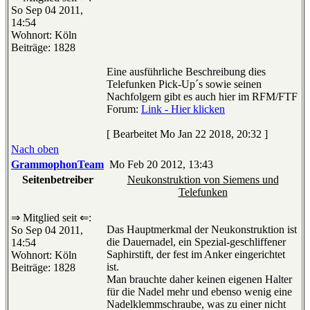
So Sep 04 2011,
14:54
Wohnort: Köln
Beiträge: 1828
Eine ausführliche Beschreibung dies
Telefunken Pick-Up´s sowie seinen
Nachfolgern gibt es auch hier im RFM/FTF
Forum:
Link - Hier klicken
[ Bearbeitet Mo Jan 22 2018, 20:32 ]
Nach oben
GrammophonTeam
Mo Feb 20 2012, 13:43
Seitenbetreiber
Neukonstruktion von Siemens und
Telefunken
⇒ Mitglied seit ⇐:
Das Hauptmerkmal der Neukonstruktion ist
So Sep 04 2011,
die Dauernadel, ein Spezial-geschliffener
14:54
Saphirstift, der fest im Anker eingerichtet
Wohnort: Köln
ist.
Beiträge: 1828
Man brauchte daher keinen eigenen Halter
für die Nadel mehr und ebenso wenig eine
Nadelklemmschraube, was zu einer nicht