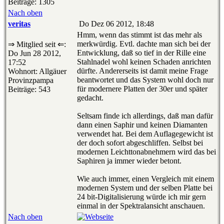
Beiträge: 1305
Nach oben
veritas
Do Dez 06 2012, 18:48
Hmm, wenn das stimmt ist das mehr als
merkwürdig. Evtl. dachte man sich bei der
⇒ Mitglied seit ⇐:
Entwicklung, daß so tief in der Rille eine
Do Jun 28 2012,
Stahlnadel wohl keinen Schaden anrichten
17:52
dürfte. Andererseits ist damit meine Frage
Wohnort: Allgäuer
beantwortet und das System wohl doch nur
Provinzpampa
für modernere Platten der 30er und später
Beiträge: 543
gedacht.
Seltsam finde ich allerdings, daß man dafür
dann einen Saphir und keinen Diamanten
verwendet hat. Bei dem Auflagegewicht ist
der doch sofort abgeschliffen. Selbst bei
modernen Leichttonabnehmern wird das bei
Saphiren ja immer wieder betont.
Wie auch immer, einen Vergleich mit einem
modernen System und der selben Platte bei
24 bit-Digitalisierung würde ich mir gern
einmal in der Spektralansicht anschauen.
Nach oben