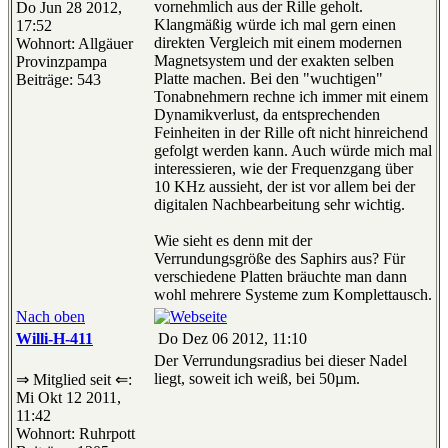
vornehmlich aus der Rille geholt.
Do Jun 28 2012,
Klangmäßig würde ich mal gern einen
17:52
direkten Vergleich mit einem modernen
Wohnort: Allgäuer
Magnetsystem und der exakten selben
Provinzpampa
Platte machen. Bei den "wuchtigen"
Beiträge: 543
Tonabnehmern rechne ich immer mit einem
Dynamikverlust, da entsprechenden
Feinheiten in der Rille oft nicht hinreichend
gefolgt werden kann. Auch würde mich mal
interessieren, wie der Frequenzgang über
10 KHz aussieht, der ist vor allem bei der
digitalen Nachbearbeitung sehr wichtig.
Wie sieht es denn mit der
Verrundungsgröße des Saphirs aus? Für
verschiedene Platten bräuchte man dann
wohl mehrere Systeme zum Komplettausch.
Nach oben
Willi-H-411
Do Dez 06 2012, 11:10
Der Verrundungsradius bei dieser Nadel
liegt, soweit ich weiß, bei 50µm.
⇒ Mitglied seit ⇐:
Mi Okt 12 2011,
11:42
Wohnort: Ruhrpott