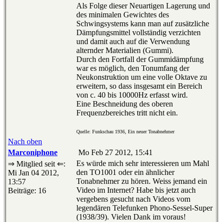
Als Folge dieser Neuartigen Lagerung und
des minimalen Gewichtes des
Schwingsystems kann man auf zusätzliche
Dämpfungsmittel vollständig verzichten
und damit auch auf die Verwendung
alternder Materialien (Gummi).
Durch den Fortfall der Gummidämpfung
war es möglich, den Tonumfang der
Neukonstruktion um eine volle Oktave zu
erweitern, so dass insgesamt ein Bereich
von c. 40 bis 10000Hz erfasst wird.
Eine Beschneidung des oberen
Frequenzbereiches tritt nicht ein.
Quelle: Funkschau 1936, Ein neuer Tonabnehmer
Nach oben
Marconiphone
Mo Feb 27 2012, 15:41
Es würde mich sehr interessieren um Mahl
⇒ Mitglied seit ⇐:
den TO1001 oder ein ähnlicher
Mi Jan 04 2012,
Tonabnehmer zu hören. Weiss jemand ein
13:57
Video im Internet? Habe bis jetzt auch
Beiträge: 16
vergebens gesucht nach Videos vom
legendären Telefunken Phono-Sessel-Super
(1938/39). Vielen Dank im voraus!