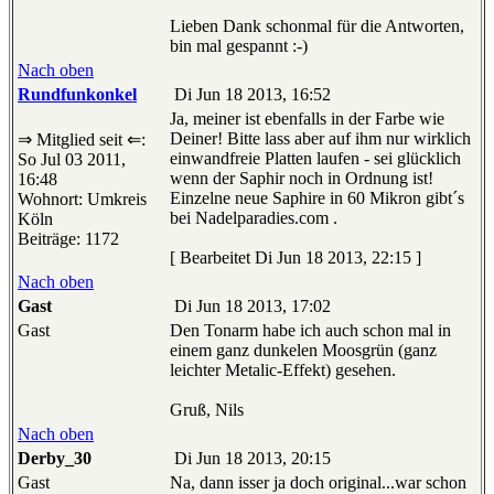
Lieben Dank schonmal für die Antworten,
bin mal gespannt :-)
Nach oben
Rundfunkonkel
Di Jun 18 2013, 16:52
Ja, meiner ist ebenfalls in der Farbe wie
Deiner! Bitte lass aber auf ihm nur wirklich
⇒ Mitglied seit ⇐:
einwandfreie Platten laufen - sei glücklich
So Jul 03 2011,
wenn der Saphir noch in Ordnung ist!
16:48
Einzelne neue Saphire in 60 Mikron gibt´s
Wohnort: Umkreis
bei Nadelparadies.com .
Köln
Beiträge: 1172
[ Bearbeitet Di Jun 18 2013, 22:15 ]
Nach oben
Gast
Di Jun 18 2013, 17:02
Gast
Den Tonarm habe ich auch schon mal in
einem ganz dunkelen Moosgrün (ganz
leichter Metalic-Effekt) gesehen.
Gruß, Nils
Nach oben
Derby_30
Di Jun 18 2013, 20:15
Gast
Na, dann isser ja doch original...war schon