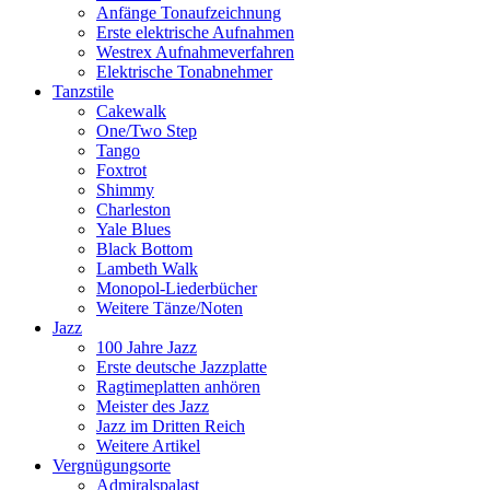
Anfänge Tonaufzeichnung
Erste elektrische Aufnahmen
Westrex Aufnahmeverfahren
Elektrische Tonabnehmer
Tanzstile
Cakewalk
One/Two Step
Tango
Foxtrot
Shimmy
Charleston
Yale Blues
Black Bottom
Lambeth Walk
Monopol-Liederbücher
Weitere Tänze/Noten
Jazz
100 Jahre Jazz
Erste deutsche Jazzplatte
Ragtimeplatten anhören
Meister des Jazz
Jazz im Dritten Reich
Weitere Artikel
Vergnügungsorte
Admiralspalast