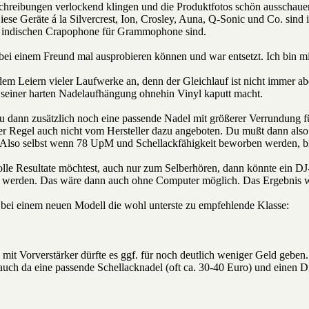
chreibungen verlockend klingen und die Produktfotos schön ausschauen
iese Geräte á la Silvercrest, Ion, Crosley, Auna, Q-Sonic und Co. sind 
ie indischen Crapophone für Grammophone sind.
bei einem Freund mal ausprobieren können und war entsetzt. Ich bin mir
m Leiern vieler Laufwerke an, denn der Gleichlauf ist nicht immer aber
 seiner harten Nadelaufhängung ohnehin Vinyl kaputt macht.
u dann zusätzlich noch eine passende Nadel mit größerer Verrundung fü
er Regel auch nicht vom Hersteller dazu angeboten. Du mußt dann als
Also selbst wenn 78 UpM und Schellackfähigkeit beworben werden, br
le Resultate möchtest, auch nur zum Selberhören, dann könnte ein DJ
 werden. Das wäre dann auch ohne Computer möglich. Das Ergebnis wär
e bei einem neuen Modell die wohl unterste zu empfehlende Klasse:
t Vorverstärker dürfte es ggf. für noch deutlich weniger Geld geben.
 auch da eine passende Schellacknadel (oft ca. 30-40 Euro) und einen 