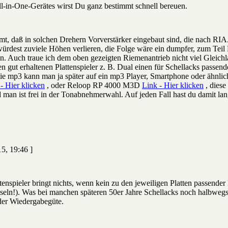
ll-in-One-Gerätes wirst Du ganz bestimmt schnell bereuen.
t, daß in solchen Drehern Vorverstärker eingebaut sind, die nach RIAA
ürdest zuviele Höhen verlieren, die Folge wäre ein dumpfer, zum Tei
 Auch traue ich dem oben gezeigten Riemenantrieb nicht viel Gleichla
 gut erhaltenen Plattenspieler z. B. Dual einen für Schellacks passend
e mp3 kann man ja später auf ein mp3 Player, Smartphone oder ähnlich
- Hier klicken
, oder Reloop RP 4000 M3D
Link - Hier klicken
, diese
d man ist frei in der Tonabnehmerwahl. Auf jeden Fall hast du damit l
5, 19:46 ]
ttenspieler bringt nichts, wenn kein zu den jeweiligen Platten passender
ln!). Was bei manchen späteren 50er Jahre Schellacks noch halbwegs fu
der Wiedergabegüte.