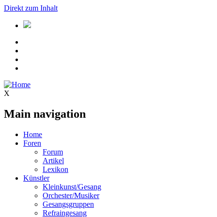
Direkt zum Inhalt
X
Main navigation
Home
Foren
Forum
Artikel
Lexikon
Künstler
Kleinkunst/Gesang
Orchester/Musiker
Gesangsgruppen
Refraingesang