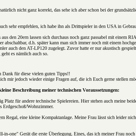
türlich nicht ganz korrekt, das sehe ich aber schon bei der grundsätzl
ch sehr empfehlen, ich habe ihn als Drittspieler in den USA in Gebr
s aus den 20ern lassen sich durchaus noch ganz passabel mit einem RIAA
 abschaltbar, d.h. später kann man sich immer noch mit einem hochgezü
mler auch den AT-LP120 zugelegt. Zuvor hatte er nur akustisch gespiel
 geht es nämlich auch so.
n Dank für diese vielen guten Tipps!!
ich mir jedoch wieder einige Fragen auf, die ich Euch gerne stellen mö
 kleine Beschreibung meiner technischen Voraussetzungen:
g Platz für andere technische Spielereien. Hier stehen auch meine b
in`s Erdgeschoß/Wohnzimmer.
m Regal, eine kleine Kompaktanlage. Meine Frau lässt sich leider nic
l-in-one" Gerät die erste Überlegung. Eines, das ich meiner Frau noch 