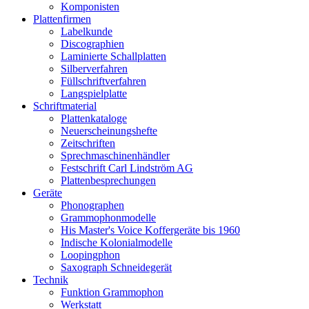
Komponisten
Plattenfirmen
Labelkunde
Discographien
Laminierte Schallplatten
Silberverfahren
Füllschriftverfahren
Langspielplatte
Schriftmaterial
Plattenkataloge
Neuerscheinungshefte
Zeitschriften
Sprechmaschinenhändler
Festschrift Carl Lindström AG
Plattenbesprechungen
Geräte
Phonographen
Grammophonmodelle
His Master's Voice Koffergeräte bis 1960
Indische Kolonialmodelle
Loopingphon
Saxograph Schneidegerät
Technik
Funktion Grammophon
Werkstatt