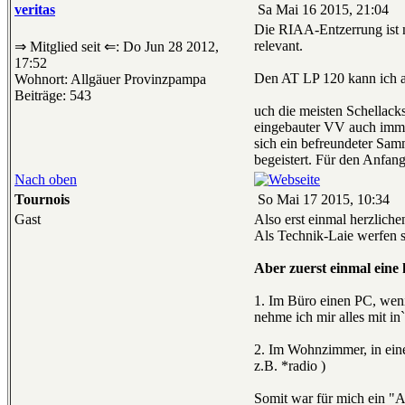
veritas
Sa Mai 16 2015, 21:04
Die RIAA-Entzerrung ist na
relevant.
⇒ Mitglied seit ⇐: Do Jun 28 2012,
17:52
Den AT LP 120 kann ich au
Wohnort: Allgäuer Provinzpampa
Beiträge: 543
uch die meisten Schellack
eingebauter VV auch immer
sich ein befreundeter Sam
begeistert. Für den Anfang
Nach oben
Tournois
So Mai 17 2015, 10:34
Gast
Also erst einmal herzliche
Als Technik-Laie werfen s
Aber zuerst einmal eine
1. Im Büro einen PC, weni
nehme ich mir alles mit 
2. Im Wohnzimmer, in eine
z.B. *radio )
Somit war für mich ein "Al