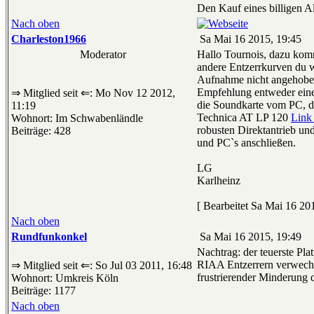
Den Kauf eines billigen A
Nach oben
Charleston1966
Sa Mai 16 2015, 19:45
Moderator
Hallo Tournois, dazu komm
andere Entzerrkurven du w
Aufnahme nicht angehoben.
Empfehlung entweder einen
⇒ Mitglied seit ⇐: Mo Nov 12 2012,
die Soundkarte vom PC, di
11:19
Technica AT LP 120
Link 
Wohnort: Im Schwabenländle
robusten Direktantrieb un
Beiträge: 428
und PC`s anschließen.
LG
Karlheinz
[ Bearbeitet Sa Mai 16 201
Nach oben
Rundfunkonkel
Sa Mai 16 2015, 19:49
Nachtrag: der teuerste Pla
RIAA Entzerrern verwechse
⇒ Mitglied seit ⇐: So Jul 03 2011, 16:48
frustrierender Minderung 
Wohnort: Umkreis Köln
Beiträge: 1177
Nach oben