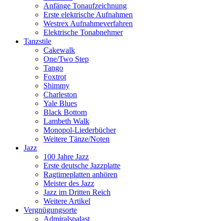
Anfänge Tonaufzeichnung
Erste elektrische Aufnahmen
Westrex Aufnahmeverfahren
Elektrische Tonabnehmer
Tanzstile
Cakewalk
One/Two Step
Tango
Foxtrot
Shimmy
Charleston
Yale Blues
Black Bottom
Lambeth Walk
Monopol-Liederbücher
Weitere Tänze/Noten
Jazz
100 Jahre Jazz
Erste deutsche Jazzplatte
Ragtimeplatten anhören
Meister des Jazz
Jazz im Dritten Reich
Weitere Artikel
Vergnügungsorte
Admiralspalast