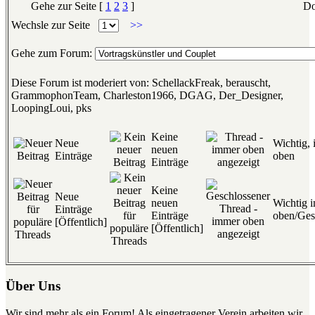
Gehe zur Seite [
1
2
3
]
Do
Wechsle zur Seite
>>
Gehe zum Forum:
Diese Forum ist moderiert von: SchellackFreak, berauscht,
GrammophonTeam, Charleston1966, DGAG, Der_Designer,
LoopingLoui, pks
Keine
Neue
Wichtig,
neuen
Einträge
oben
Einträge
Keine
Neue
neuen
Wichtig 
Einträge
Einträge
oben/Ges
[Öffentlich]
[Öffentlich]
Über Uns
Wir sind mehr als ein Forum! Als eingetragener Verein arbeiten wir