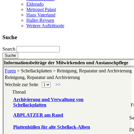
Eldorado
Metropol Palast
Haus Vaterland
Haller-Revuen
Weitere Auftrittsorte
Suche
Search
Informationsbeiträge der Mitwirkenden und Austauschpflege
Foren
> Schellackplatten > Reinigung, Reparatur und Archivierung
Reinigung, Reparatur und Archivierung
Wechsle zur Seite
>>
Thread
Archivierung und Verwaltung von
Schellackplatten
F
ABPLATZER am Rand
Sa
Plattenhüllen für alte Schellack-Alben
Di