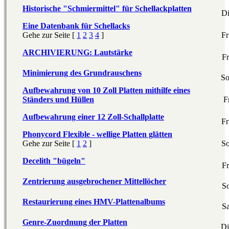
Historische "Schmiermittel" für Schellackplatten
Di
Eine Datenbank für Schellacks
Gehe zur Seite [
1
2
3
4
]
Fr
ARCHIVIERUNG: Lautstärke
Fr
Minimierung des Grundrauschens
So
Aufbewahrung von 10 Zoll Platten mithilfe eines
Ständers und Hüllen
F
Aufbewahrung einer 12 Zoll-Schallplatte
Fr
Phonycord Flexible - wellige Platten glätten
Gehe zur Seite [
1
2
]
So
Decelith "bügeln"
Fr
Zentrierung ausgebrochener Mittellöcher
So
Restaurierung eines HMV-Plattenalbums
Sa
Genre-Zuordnung der Platten
Di