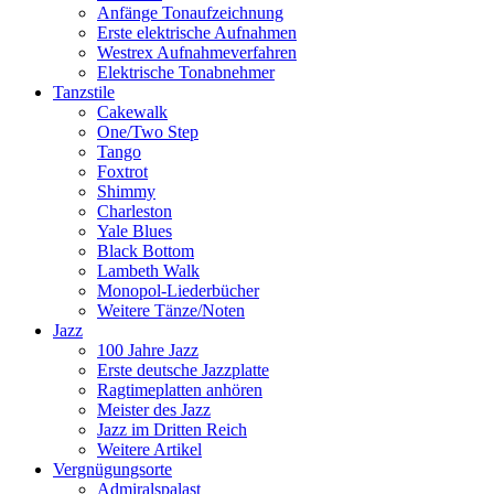
Anfänge Tonaufzeichnung
Erste elektrische Aufnahmen
Westrex Aufnahmeverfahren
Elektrische Tonabnehmer
Tanzstile
Cakewalk
One/Two Step
Tango
Foxtrot
Shimmy
Charleston
Yale Blues
Black Bottom
Lambeth Walk
Monopol-Liederbücher
Weitere Tänze/Noten
Jazz
100 Jahre Jazz
Erste deutsche Jazzplatte
Ragtimeplatten anhören
Meister des Jazz
Jazz im Dritten Reich
Weitere Artikel
Vergnügungsorte
Admiralspalast