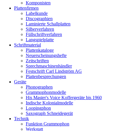
Komponisten
Plattenfirmen
Labelkunde
Discographien
Laminierte Schallplatten
Silberverfahren
Füllschriftverfahren
Langspielplatte
Schriftmaterial
Plattenkataloge
Neuerscheinungshefte
Zeitschriften
Sprechmaschinenhändler
Festschrift Carl Lindström AG
Plattenbesprechungen
Geräte
Phonographen
Grammophonmodelle
His Master's Voice Koffergeräte bis 1960
Indische Kolonialmodelle
Loopingphon
Saxograph Schneidegerät
Technik
Funktion Grammophon
Werkstatt