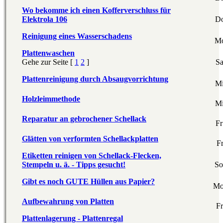
Wo bekomme ich einen Kofferverschluss für
Elektrola 106
Do
Reinigung eines Wasserschadens
Mo
Plattenwaschen
Gehe zur Seite [
1
2
]
Sa
Plattenreinigung durch Absaugvorrichtung
Mi
Holzleimmethode
Mi
Reparatur an gebrochener Schellack
Fr
Glätten von verformten Schellackplatten
F
Etiketten reinigen von Schellack-Flecken,
Stempeln u. ä. - Tipps gesucht!
So
Gibt es noch GUTE Hüllen aus Papier?
Mo
Aufbewahrung von Platten
Fr
Plattenlagerung - Plattenregal