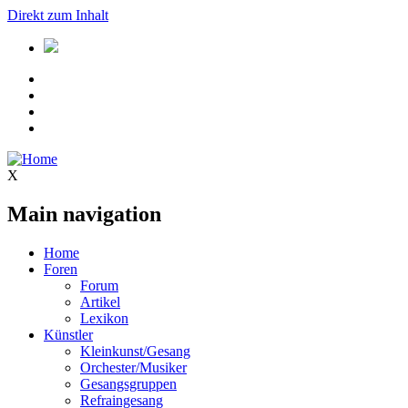
Direkt zum Inhalt
X
Main navigation
Home
Foren
Forum
Artikel
Lexikon
Künstler
Kleinkunst/Gesang
Orchester/Musiker
Gesangsgruppen
Refraingesang